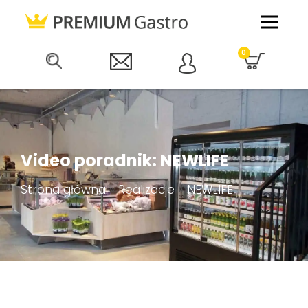
0
Video poradnik: NEWLIFE
Strona główna
»
Realizacje
»
NEWLIFE