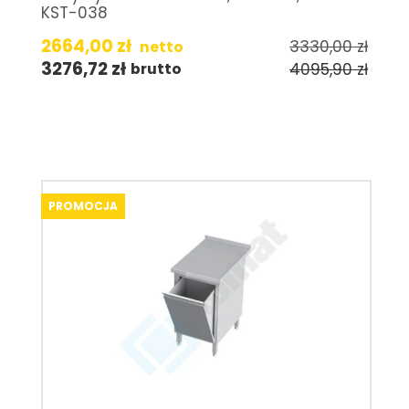
KST-038
2664,00
zł
3330,00
zł
netto
3276,72
zł
4095,90
zł
brutto
PROMOCJA