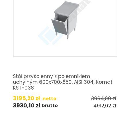
Stół przyścienny z pojemnikiem
uchylnym 600x700x850, AISI 304, Komat
KST-038
3195,20
zł
3994,00
zł
netto
3930,10
zł
4912,62
zł
brutto