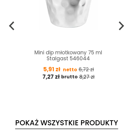
t
Mini dip młotkowany 75 ml
Stalgast 546044
5,91
zł
6,72
zł
netto
7,27
zł
8,27
zł
brutto
POKAŻ WSZYSTKIE PRODUKTY