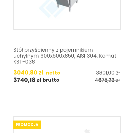
Stół przyścienny z pojemnikiem
uchylnym 600x600x850, AISI 304, Komat
KST-038
3040,80
zł
3801,00
zł
netto
3740,18
zł
4675,23
zł
brutto
PROMOCJA