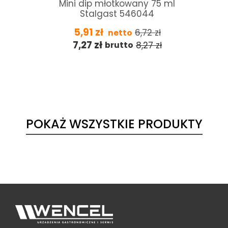
t
Mini dip młotkowany 75 ml
Stalgast 546044
5,91
zł
6,72
zł
netto
7,27
zł
8,27
zł
brutto
POKAŻ WSZYSTKIE PRODUKTY