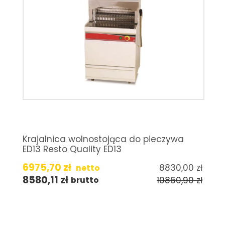
Krajalnica wolnostojąca do pieczywa
ED13 Resto Quality ED13
6975,70
zł
8830,00
zł
netto
8580,11
zł
10860,90
zł
brutto