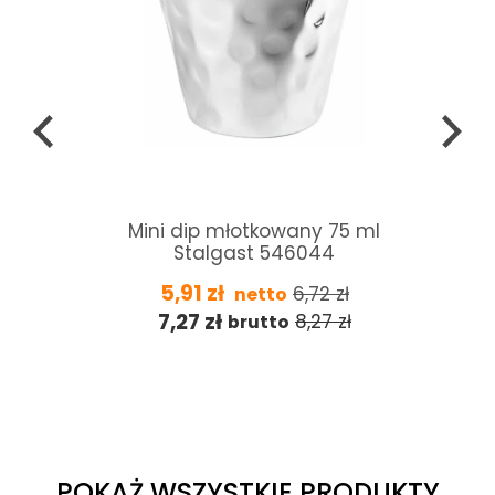
Płyn do nabłyszcz
ip młotkowany 75 ml
konwekcyjno-p
algast 546044
Convotherm Conv
1
zł
6,72
zł
netto
285,00
zł
netto
7
zł
8,27
zł
brutto
350,55
zł
brutt
POKAŻ WSZYSTKIE PRODUKTY