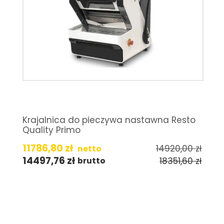
Krajalnica do pieczywa nastawna Resto
Quality Primo
11786,80
zł
14920,00
zł
netto
14497,76
zł
18351,60
zł
brutto