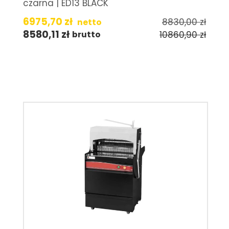
czarna | ED13 BLACK
6975,70
zł
8830,00
zł
netto
8580,11
zł
10860,90
zł
brutto