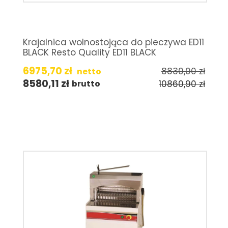
Krajalnica wolnostojąca do pieczywa ED11
BLACK Resto Quality ED11 BLACK
6975,70
zł
8830,00
zł
netto
8580,11
zł
10860,90
zł
brutto