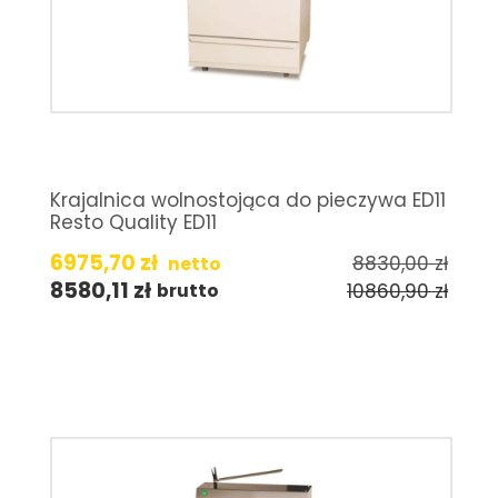
Krajalnica wolnostojąca do pieczywa ED11
Resto Quality ED11
6975,70
zł
8830,00
zł
netto
8580,11
zł
10860,90
zł
brutto