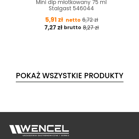
t
Mini dip młotkowany 75 ml
Stalgast 546044
5,91
zł
6,72
zł
netto
7,27
zł
8,27
zł
brutto
POKAŻ WSZYSTKIE PRODUKTY