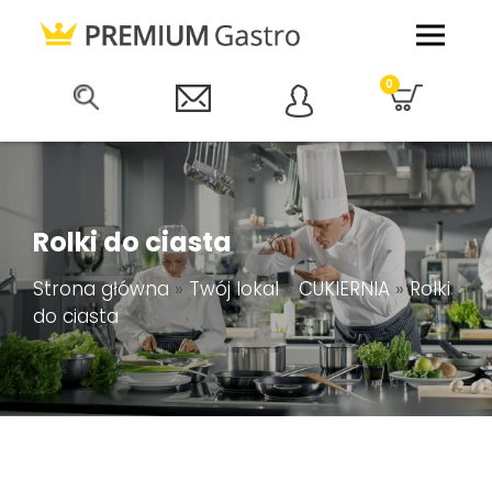
0
Rolki do ciasta
Strona główna
»
Twój lokal
»
CUKIERNIA
»
Rolki
do ciasta