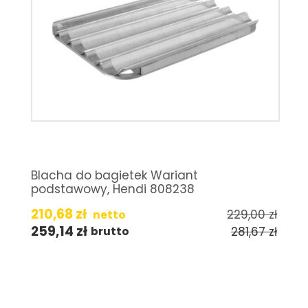
Blacha do bagietek Wariant
podstawowy, Hendi 808238
210,68
zł
229,00
zł
netto
259,14
zł
281,67
zł
brutto