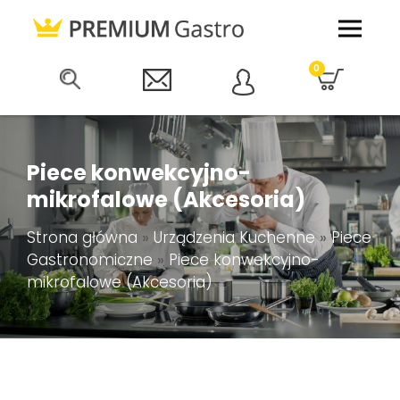
0
Piece konwekcyjno-
mikrofalowe (Akcesoria)
Strona główna
»
Urządzenia Kuchenne
»
Piece
Gastronomiczne
»
Piece konwekcyjno-
mikrofalowe (Akcesoria)