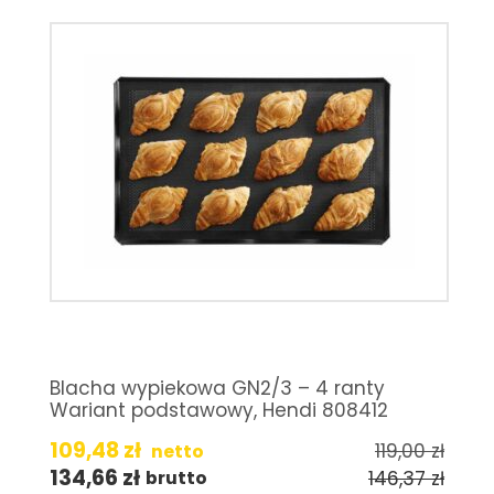
Blacha wypiekowa GN2/3 – 4 ranty
Wariant podstawowy, Hendi 808412
109,48
zł
119,00
zł
netto
134,66
zł
146,37
zł
brutto