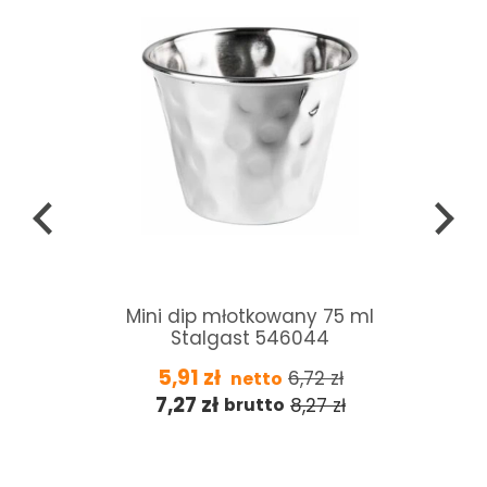
Mini dip młotkowany 75 ml
Stalgast 546044
5,91
zł
6,72
zł
netto
7,27
zł
8,27
zł
brutto