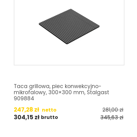
Taca grillowa, piec konwekcyjno-
mikrofalowy, 300×300 mm, Stalgast
909884
247,28
zł
281,00
zł
netto
304,15
zł
345,63
zł
brutto