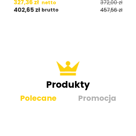
327,36
zł
372,00
zł
netto
402,65
zł
457,56
zł
brutto
Produkty
Polecane
Promocja