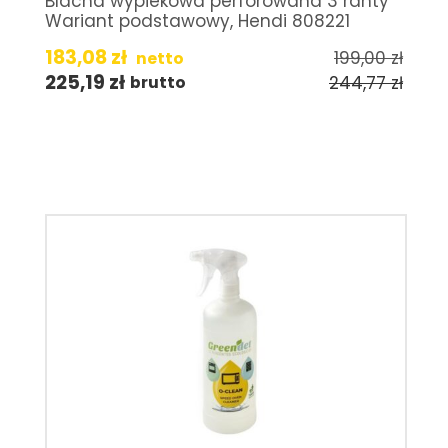
Blacha wypiekowa perforowana 3 ranty
Wariant podstawowy, Hendi 808221
183,08
zł
199,00
zł
netto
225,19
zł
244,77
zł
brutto