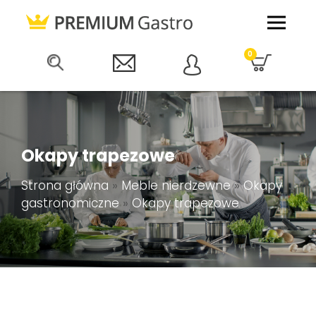
0
Okapy trapezowe
Strona główna
»
Meble nierdzewne
»
Okapy
gastronomiczne
»
Okapy trapezowe