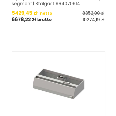
segment) Stalgast 984070914
5429,45
zł
8353,00
zł
netto
6678,22
zł
10274,19
zł
brutto