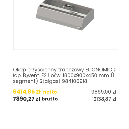
Okap przyścienny trapezowy ECONOMIC z
łap. B,went. E2 i ośw. 1800x900x450 mm (1
segment) Stalgast 984100918
6414,85
zł
9869,00
zł
netto
7890,27
zł
12138,87
zł
brutto