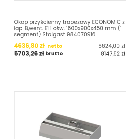
Okap przyścienny trapezowy ECONOMIC z
łap. B,went. E1 i ośw. 1600x900x450 mm (1
segment) Stalgast 984070916
4636,80
zł
6624,00
zł
netto
5703,26
zł
8147,52
zł
brutto