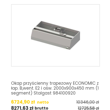
Okap przyścienny trapezowy ECONOMIC z
łap. B,went. E2 i ośw. 2000x900x450 mm (1
segment) Stalgast 984100920
6724,90
zł
10346,00
zł
netto
8271,63
zł
12725,58
zł
brutto