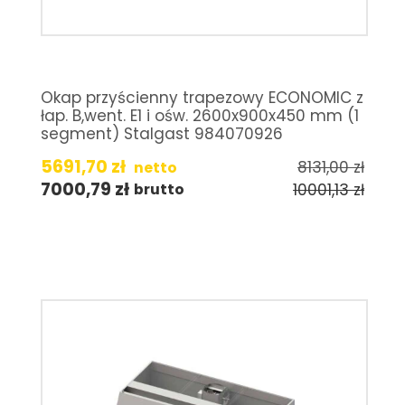
Okap przyścienny trapezowy ECONOMIC z
łap. B,went. E1 i ośw. 2600x900x450 mm (1
segment) Stalgast 984070926
5691,70
zł
8131,00
zł
netto
7000,79
zł
10001,13
zł
brutto