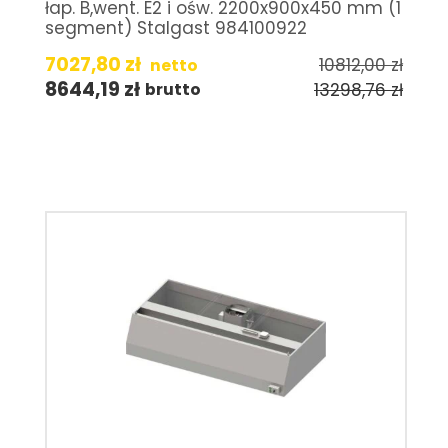
łap. B,went. E2 i ośw. 2200x900x450 mm (1
segment) Stalgast 984100922
7027,80
zł
10812,00
zł
netto
8644,19
zł
13298,76
zł
brutto