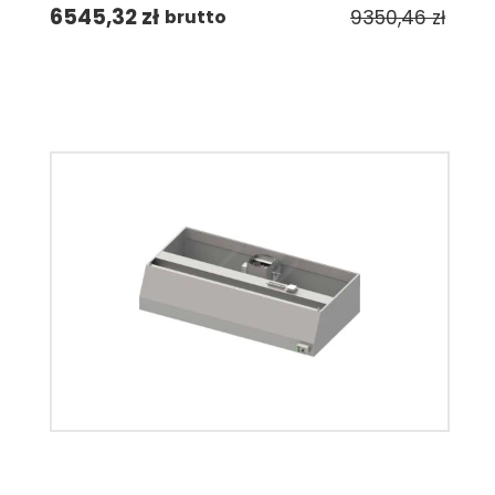
6545,32
zł
9350,46
zł
brutto