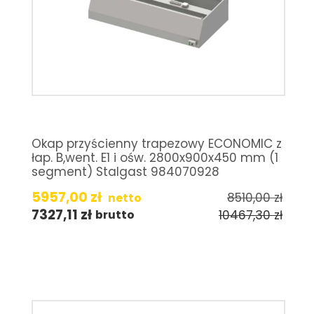
Okap przyścienny trapezowy ECONOMIC z
łap. B,went. E1 i ośw. 2800x900x450 mm (1
segment) Stalgast 984070928
5957,00
zł
8510,00
zł
netto
7327,11
zł
10467,30
zł
brutto