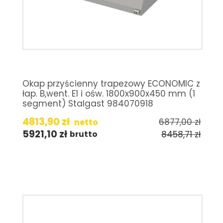
Okap przyścienny trapezowy ECONOMIC z
łap. B,went. E1 i ośw. 1800x900x450 mm (1
segment) Stalgast 984070918
4813,90
zł
6877,00
zł
netto
5921,10
zł
8458,71
zł
brutto