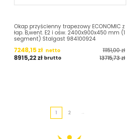
Okap przyścienny trapezowy ECONOMIC z
łap. B,went. E2 i ośw. 2400x900x450 mm (1
segment) Stalgast 984100924
7248,15
zł
11151,00
zł
netto
8915,22
zł
13715,73
zł
brutto
1
2
→