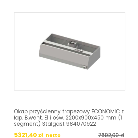
Okap przyścienny trapezowy ECONOMIC z
łap. B,went. E1 i ośw. 2200x900x450 mm (1
segment) Stalgast 984070922
5321,40
zł
7602,00
zł
netto