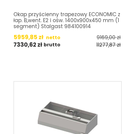
Okap przyścienny trapezowy ECONOMIC z
łap. B,went. E2 i ośw. 1400x900x450 mm (1
segment) Stalgast 984100914
5959,85
zł
9169,00
zł
netto
7330,62
zł
11277,87
zł
brutto