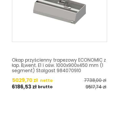
Okap przyścienny trapezowy ECONOMIC z
łap. B,went. E1 i ośw. 1000x900x450 mm (1
segment) Stalgast 984070910
5029,70
zł
7738,00
zł
netto
6186,53
zł
9517,74
zł
brutto