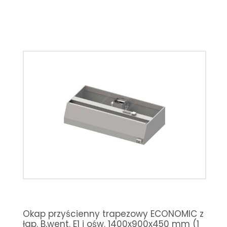
Okap przyścienny trapezowy ECONOMIC z
łap. B,went. E1 i ośw. 1400x900x450 mm (1