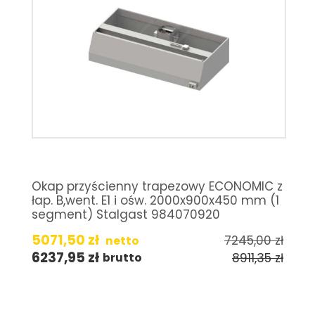
Okap przyścienny trapezowy ECONOMIC z
łap. B,went. E1 i ośw. 2000x900x450 mm (1
segment) Stalgast 984070920
5071,50
zł
7245,00
zł
netto
6237,95
zł
8911,35
zł
brutto