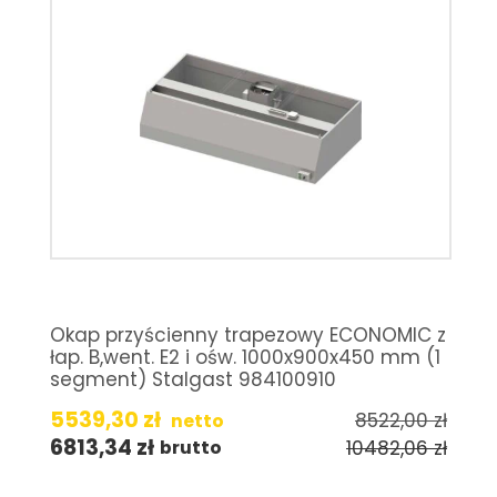
Okap przyścienny trapezowy ECONOMIC z
łap. B,went. E2 i ośw. 1000x900x450 mm (1
segment) Stalgast 984100910
5539,30
zł
8522,00
zł
netto
6813,34
zł
10482,06
zł
brutto