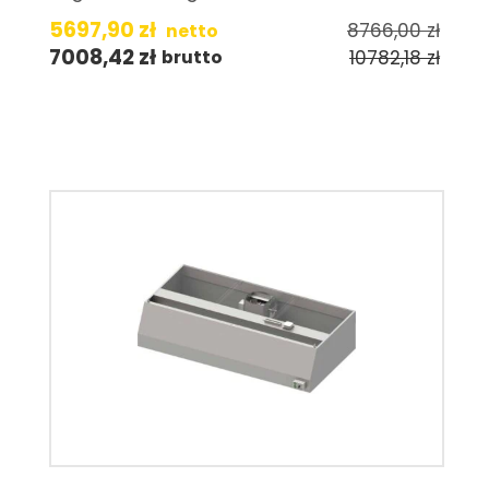
5697,90
zł
8766,00
zł
netto
7008,42
zł
10782,18
zł
brutto