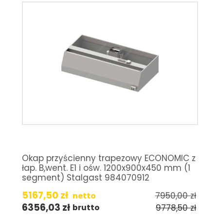
Okap przyścienny trapezowy ECONOMIC z
łap. B,went. E1 i ośw. 1200x900x450 mm (1
segment) Stalgast 984070912
5167,50
zł
7950,00
zł
netto
6356,03
zł
9778,50
zł
brutto