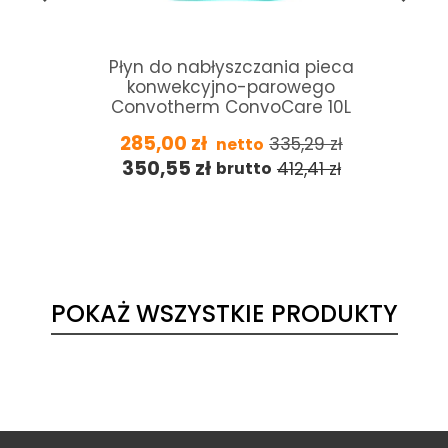
Płyn do nabłyszczania pieca
konwekcyjno-parowego
Convotherm ConvoCare 10L
285,00
zł
335,29
zł
netto
350,55
zł
412,41
zł
brutto
POKAŻ WSZYSTKIE PRODUKTY