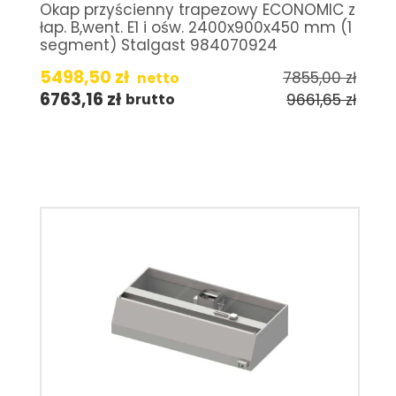
Okap przyścienny trapezowy ECONOMIC z
łap. B,went. E1 i ośw. 2400x900x450 mm (1
segment) Stalgast 984070924
5498,50
zł
7855,00
zł
netto
6763,16
zł
9661,65
zł
brutto