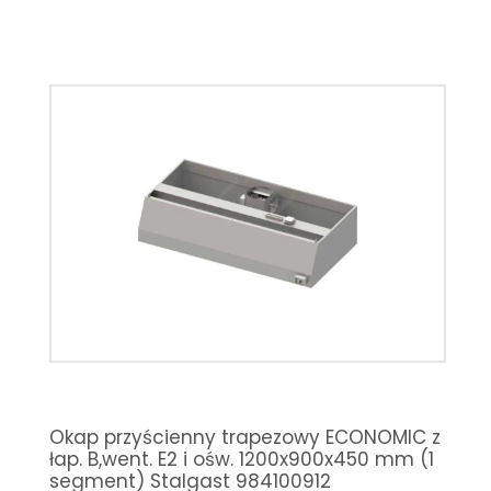
Okap przyścienny trapezowy ECONOMIC z
łap. B,went. E2 i ośw. 1200x900x450 mm (1
segment) Stalgast 984100912