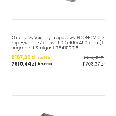
Okap przyścienny trapezowy ECONOMIC z
łap. B,went. E2 i ośw. 1600x900x450 mm (1
segment) Stalgast 984100916
6187,35
zł
9519,00
zł
netto
7610,44
zł
11708,37
zł
brutto