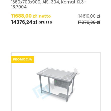
1560x700x900, AISI 304, Komat KL3-
13.7004
11688,00
zł
14610,00
zł
netto
14376,24
zł
17970,30
zł
brutto
PROMOCJA