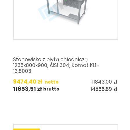
Stanowisko z płytą chłodniczą
1235x800x900, AISI 304, Komat KL1-
13.8003
9474,40
zł
11843,00
zł
netto
11653,51
zł
14566,89
zł
brutto