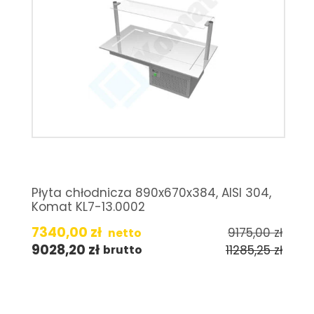
Płyta chłodnicza 890x670x384, AISI 304,
Komat KL7-13.0002
7340,00
zł
9175,00
zł
netto
9028,20
zł
11285,25
zł
brutto