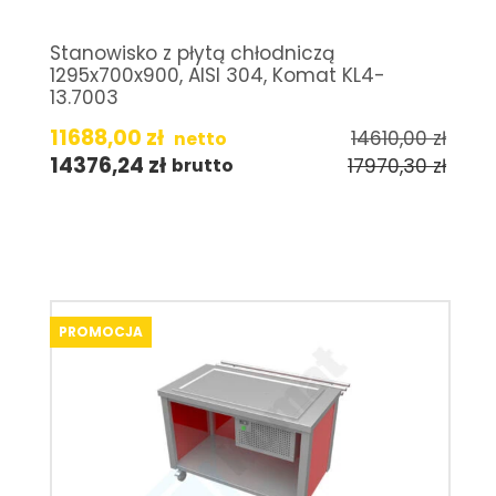
Stanowisko z płytą chłodniczą
1295x700x900, AISI 304, Komat KL4-
13.7003
11688,00
zł
14610,00
zł
netto
14376,24
zł
17970,30
zł
brutto
PROMOCJA