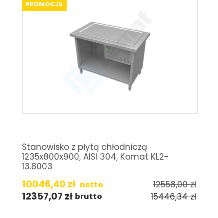
PROMOCJA
Stanowisko z płytą chłodniczą
1235x800x900, AISI 304, Komat KL2-
13.8003
10046,40
zł
12558,00
zł
netto
12357,07
zł
15446,34
zł
brutto