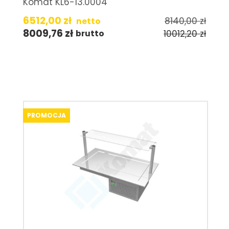
Komat KL6-13.0004
6512,00
zł
8140,00
zł
netto
8009,76
zł
10012,20
zł
brutto
PROMOCJA