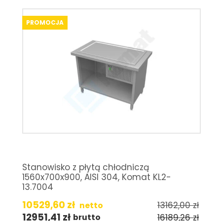
PROMOCJA
Stanowisko z płytą chłodniczą
1560x700x900, AISI 304, Komat KL2-
13.7004
10529,60
zł
13162,00
zł
netto
12951,41
zł
16189,26
zł
brutto