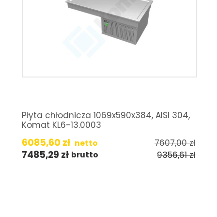
Płyta chłodnicza 1069x590x384, AISI 304,
Komat KL6-13.0003
6085,60
zł
7607,00
zł
netto
7485,29
zł
9356,61
zł
brutto