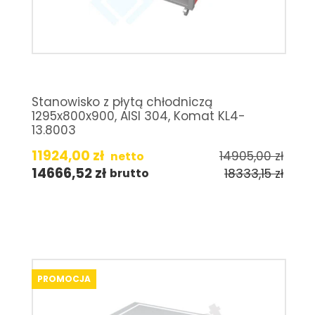
Stanowisko z płytą chłodniczą
1295x800x900, AISI 304, Komat KL4-
13.8003
11924,00
zł
14905,00
zł
netto
14666,52
zł
18333,15
zł
brutto
PROMOCJA