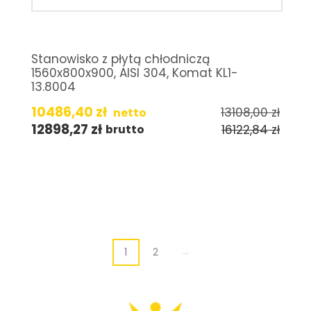
Stanowisko z płytą chłodniczą
1560x800x900, AISI 304, Komat KL1-
13.8004
10486,40
zł
13108,00
zł
netto
12898,27
zł
16122,84
zł
brutto
1
2
→