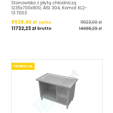
Stanowisko z płytą chłodniczą
1235x700x900, AISI 304, Komat KL2-
13.7003
9538,40
zł
11923,00
zł
netto
11732,23
zł
14665,29
zł
brutto
PROMOCJA