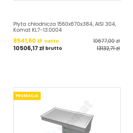
Płyta chłodnicza 1560x670x384, AISI 304,
Komat KL7-13.0004
8541,60
zł
10677,00
zł
netto
10506,17
zł
13132,71
zł
brutto
PROMOCJA