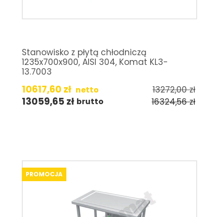
Stanowisko z płytą chłodniczą
1235x700x900, AISI 304, Komat KL3-
13.7003
10617,60
zł
13272,00
zł
netto
13059,65
zł
16324,56
zł
brutto
PROMOCJA