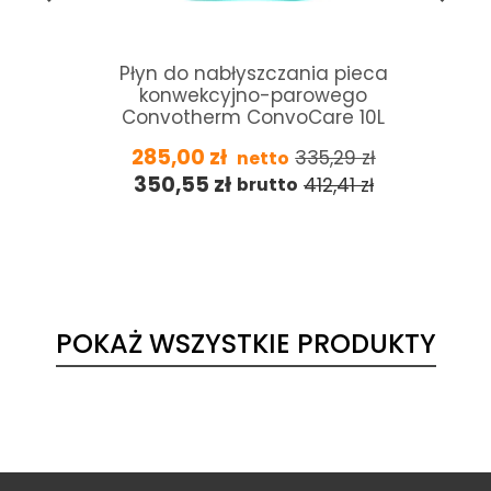
Płyn do nabłyszczania pieca
konwekcyjno-parowego
Convotherm ConvoCare 10L
285,00
zł
335,29
zł
netto
350,55
zł
412,41
zł
brutto
POKAŻ WSZYSTKIE PRODUKTY