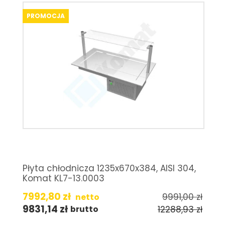
PROMOCJA
Płyta chłodnicza 1235x670x384, AISI 304,
Komat KL7-13.0003
7992,80
zł
9991,00
zł
netto
9831,14
zł
12288,93
zł
brutto