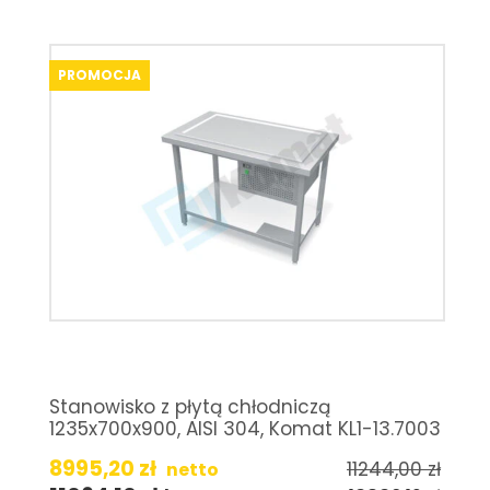
PROMOCJA
Stanowisko z płytą chłodniczą
1235x700x900, AISI 304, Komat KL1-13.7003
8995,20
zł
11244,00
zł
netto