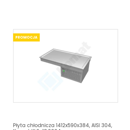
PROMOCJA
Płyta chłodnicza 1412x590x384, AISI 304,