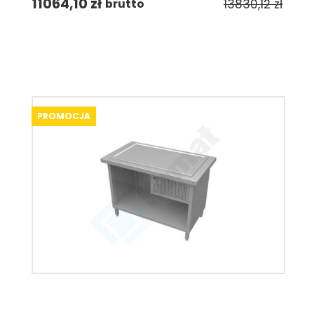
11064,10
zł
13830,12
zł
brutto
PROMOCJA