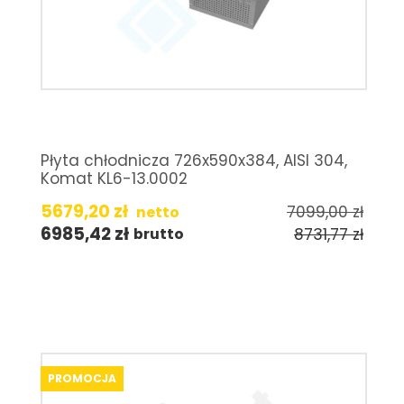
Płyta chłodnicza 726x590x384, AISI 304,
Komat KL6-13.0002
5679,20
zł
7099,00
zł
netto
6985,42
zł
8731,77
zł
brutto
PROMOCJA