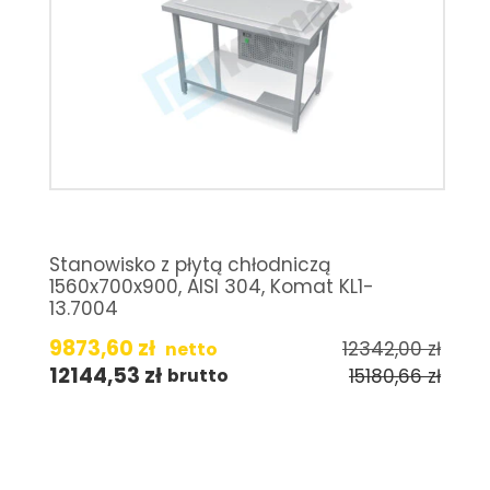
Stanowisko z płytą chłodniczą
1560x700x900, AISI 304, Komat KL1-
13.7004
9873,60
zł
12342,00
zł
netto
12144,53
zł
15180,66
zł
brutto