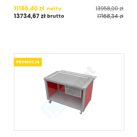
11166,40
zł
13958,00
zł
netto
13734,67
zł
17168,34
zł
brutto
PROMOCJA