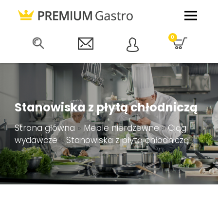
0
Stanowiska z płytą chłodniczą
Strona główna
»
Meble nierdzewne
»
Ciągi
wydawcze
»
Stanowiska z płytą chłodniczą