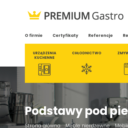
O firmie
Certyfikaty
Referencje
Re
URZĄDZENIA
CHŁODNICTWO
ZMYW
KUCHENNE
Podstawy pod pie
Strona główna
»
Meble nierdzewne
»
Meble