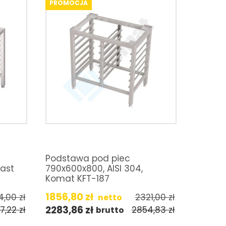
PROMOCJA
Podstawa pod piec
ast
790x600x800, AISI 304,
Komat KFT-187
1856,80
zł
4,00
zł
2321,00
zł
netto
2283,86
zł
7,22
zł
2854,83
zł
brutto