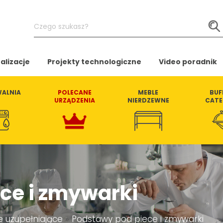
Czego
szukasz?
alizacje
Projekty technologiczne
Video poradnik
ALNIA
POLECANE
MEBLE
BUF
URZĄDZENIA
NIERDZEWNE
CATE
ce i zmywarki
 uzupełniające
»
Podstawy pod piece i zmywarki