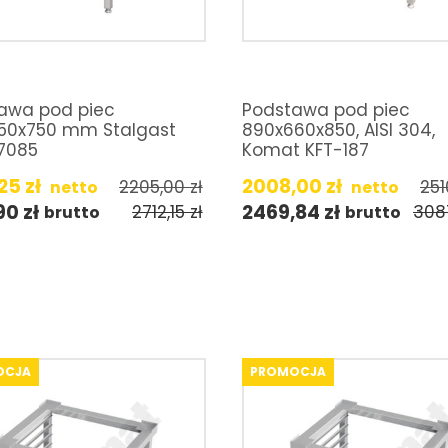
awa pod piec
Podstawa pod piec
50x750 mm Stalgast
890x660x850, AISI 304,
7085
Komat KFT-187
,25
zł
2008,00
zł
2205,00
zł
25
netto
netto
,90
zł
2469,84
zł
2712,15
zł
308
brutto
brutto
OCJA
PROMOCJA