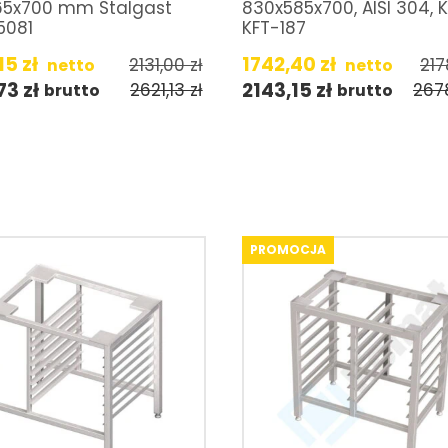
65x700 mm Stalgast
830x585x700, AISI 304,
5081
KFT-187
,15
zł
1742,40
zł
2131,00
zł
21
netto
netto
,73
zł
2143,15
zł
2621,13
zł
267
brutto
brutto
PROMOCJA