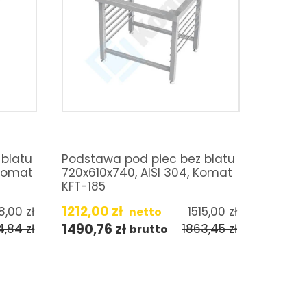
 blatu
Podstawa pod piec bez blatu
 Komat
720x610x740, AISI 304, Komat
KFT-185
1212,00
zł
8,00
zł
1515,00
zł
netto
1490,76
zł
4,84
zł
1863,45
zł
brutto