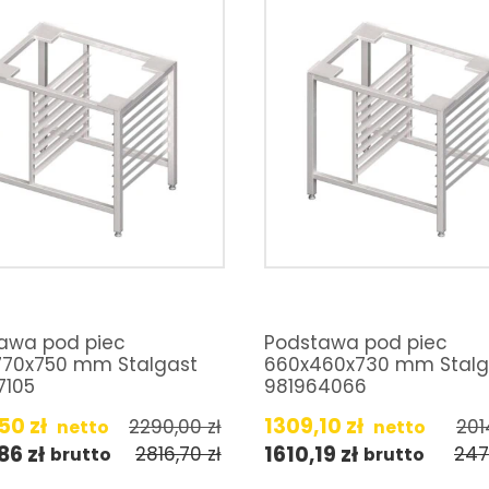
awa pod piec
Podstawa pod piec
770x750 mm Stalgast
660x460x730 mm Stalg
7105
981964066
,50
zł
1309,10
zł
2290,00
zł
201
netto
netto
,86
zł
1610,19
zł
2816,70
zł
247
brutto
brutto