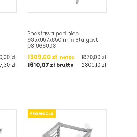
Podstawa pod piec
935x657x850 mm Stalgast
981966093
1309,00
zł
10,00
zł
1870,00
zł
netto
1610,07
zł
7,30
zł
2300,10
zł
brutto
PROMOCJA