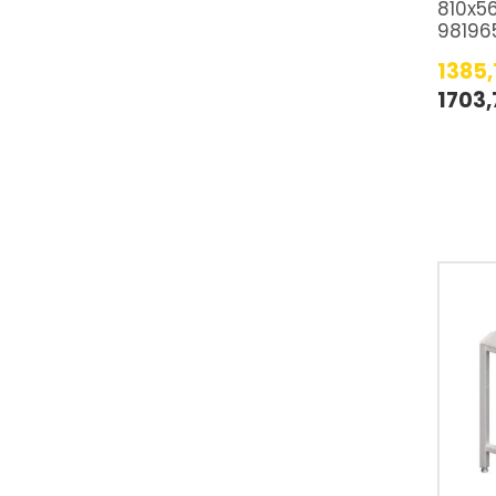
810x5
98196
1385
1703