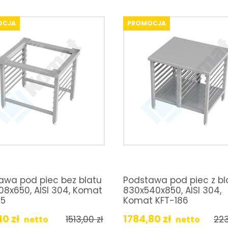
OCJA
PROMOCJA
awa pod piec bez blatu
Podstawa pod piec z b
08x650, AISI 304, Komat
830x540x850, AISI 304,
85
Komat KFT-186
,40
zł
1784,80
zł
1513,00
zł
22
netto
netto