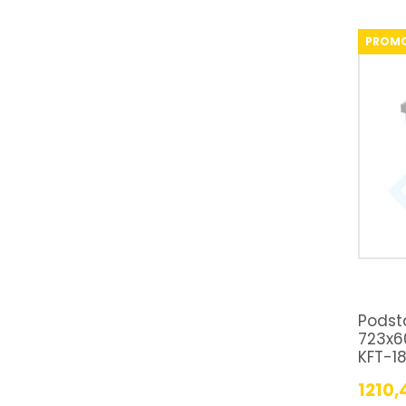
PROM
Podst
723x6
KFT-1
1210