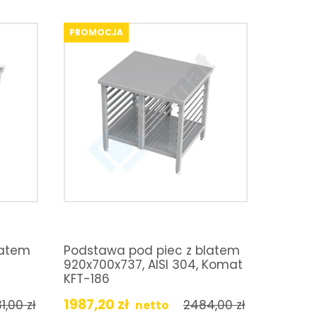
PROMOCJA
latem
Podstawa pod piec z blatem
920x700x737, AISI 304, Komat
KFT-186
1987,20
zł
31,00
zł
2484,00
zł
netto