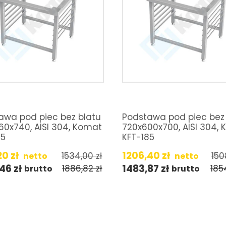
awa pod piec bez blatu
Podstawa pod piec bez
60x740, AISI 304, Komat
720x600x700, AISI 304,
85
KFT-185
20
zł
1206,40
zł
1534,00
zł
150
netto
netto
,46
zł
1483,87
zł
1886,82
zł
185
brutto
brutto