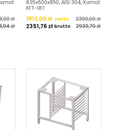
 Komat
835x600x850, AISI 304, Komat
KFT-187
1912,00
zł
78,00
zł
2390,00
zł
netto
2351,76
zł
8,94
zł
2939,70
zł
brutto