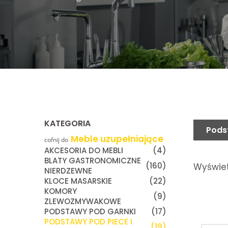
KATEGORIA
Pods
Meble uzupełniające
cofnij do
AKCESORIA DO MEBLI
(4)
BLATY GASTRONOMICZNE
(160)
Wyświet
NIERDZEWNE
KLOCE MASARSKIE
(22)
KOMORY
(9)
ZLEWOZMYWAKOWE
PODSTAWY POD GARNKI
(17)
PODSTAWY POD PIECE I
(19)