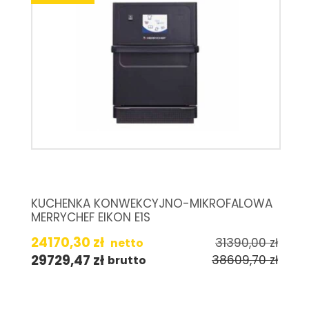
KUCHENKA KONWEKCYJNO-MIKROFALOWA
MERRYCHEF EIKON E1S
24170,30
zł
31390,00
zł
netto
29729,47
zł
38609,70
zł
brutto