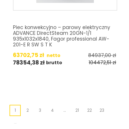
Piec konwekcyjno – parowy elektryczny
ADVANCE DirectSteam 20GN-1/1
935x1032x1840, Fagor professional AW-
201-E R SW S T K
63702,75
zł
84937,00
zł
netto
78354,38
zł
104472,51
zł
brutto
1
2
3
4
…
21
22
23
→