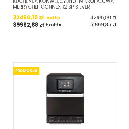
KUCHENKA KONWEKCYJNO-MIKROFALOWA
MERRYCHEF CONNEX 12 SP SILVER
32490,15
zł
42195,00
zł
netto
39962,88
zł
51899,85
zł
brutto
PROMOCJA