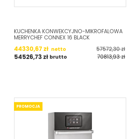
KUCHENKA KONWEKCYJNO-MIKROFALOWA
MERRYCHEF CONNEX 16 BLACK
44330,67
zł
57572,30
zł
netto
54526,73
zł
70813,93
zł
brutto
PROMOCJA