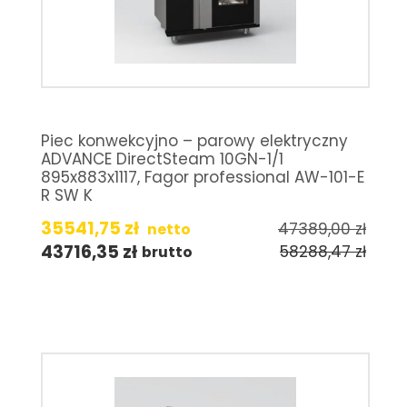
Piec konwekcyjno – parowy elektryczny
ADVANCE DirectSteam 10GN-1/1
895x883x1117, Fagor professional AW-101-E
R SW K
35541,75
zł
47389,00
zł
netto
43716,35
zł
58288,47
zł
brutto