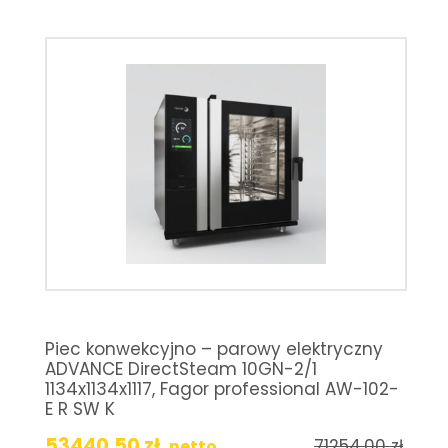
Piec konwekcyjno – parowy elektryczny
ADVANCE DirectSteam 10GN-2/1
1134x1134x1117, Fagor professional AW-102-
E R SW K
53440,50
zł
71254,00
zł
netto