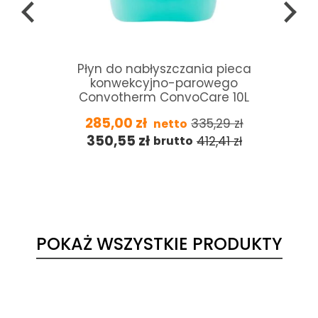
Płyn do nabłyszczania pieca
konwekcyjno-parowego
Convotherm ConvoCare 10L
285,00
zł
335,29
zł
netto
350,55
zł
412,41
zł
brutto
POKAŻ WSZYSTKIE PRODUKTY