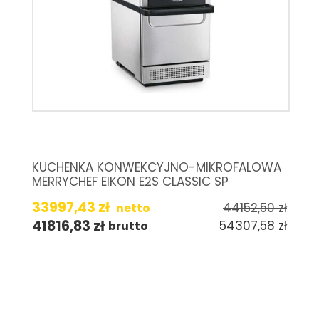
KUCHENKA KONWEKCYJNO-MIKROFALOWA
MERRYCHEF EIKON E2S CLASSIC SP
33997,43
zł
44152,50
zł
netto
41816,83
zł
54307,58
zł
brutto