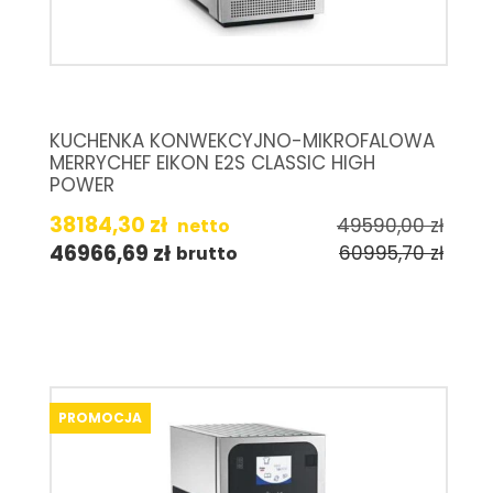
KUCHENKA KONWEKCYJNO-MIKROFALOWA
MERRYCHEF EIKON E2S CLASSIC HIGH
POWER
38184,30
zł
49590,00
zł
netto
46966,69
zł
60995,70
zł
brutto
PROMOCJA