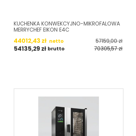
KUCHENKA KONWEKCYJNO-MIKROFALOWA
MERRYCHEF EIKON E4C
44012,43
zł
57159,00
zł
netto
54135,29
zł
70305,57
zł
brutto