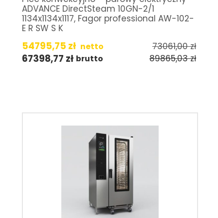
ADVANCE DirectSteam 10GN-2/1
1134x1134x1117, Fagor professional AW-102-
E R SW S K
54795,75
zł
73061,00
zł
netto
67398,77
zł
89865,03
zł
brutto