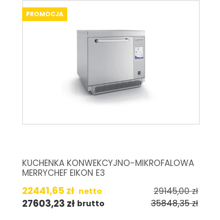
PROMOCJA
KUCHENKA KONWEKCYJNO-MIKROFALOWA
MERRYCHEF EIKON E3
22441,65
zł
29145,00
zł
netto
27603,23
zł
35848,35
zł
brutto