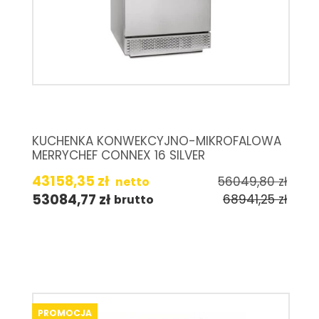
KUCHENKA KONWEKCYJNO-MIKROFALOWA
MERRYCHEF CONNEX 16 SILVER
43158,35
zł
56049,80
zł
netto
53084,77
zł
68941,25
zł
brutto
PROMOCJA