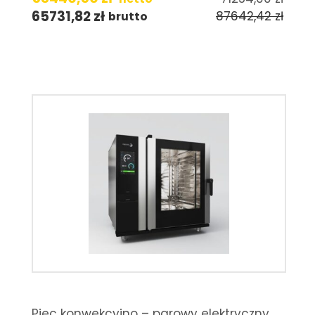
65731,82
zł
87642,42
zł
brutto
Piec konwekcyjno – parowy elektryczny