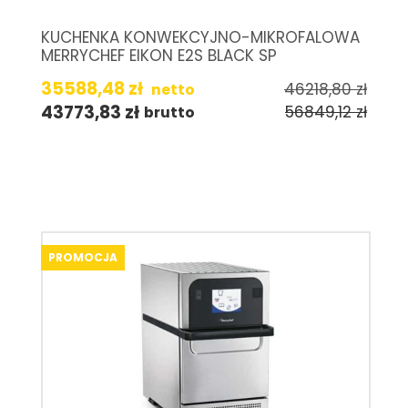
KUCHENKA KONWEKCYJNO-MIKROFALOWA
MERRYCHEF EIKON E2S BLACK SP
35588,48
zł
46218,80
zł
netto
43773,83
zł
56849,12
zł
brutto
PROMOCJA