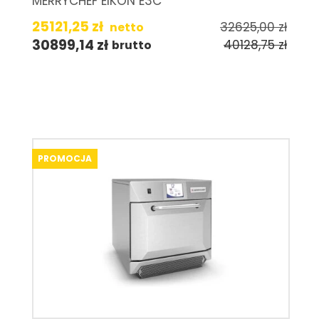
MERRYCHEF EIKON E3C
25121,25
zł
32625,00
zł
netto
30899,14
zł
40128,75
zł
brutto
PROMOCJA