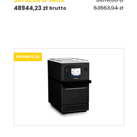
39792,06
zł
51678,00
zł
netto
48944,23
zł
63563,94
zł
brutto
PROMOCJA