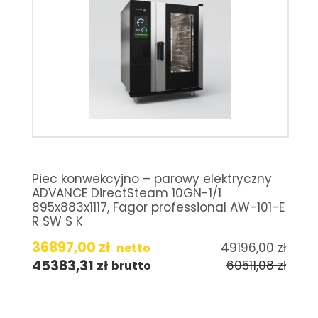
Piec konwekcyjno – parowy elektryczny
ADVANCE DirectSteam 10GN-1/1
895x883x1117, Fagor professional AW-101-E
R SW S K
36897,00
zł
49196,00
zł
netto
45383,31
zł
60511,08
zł
brutto