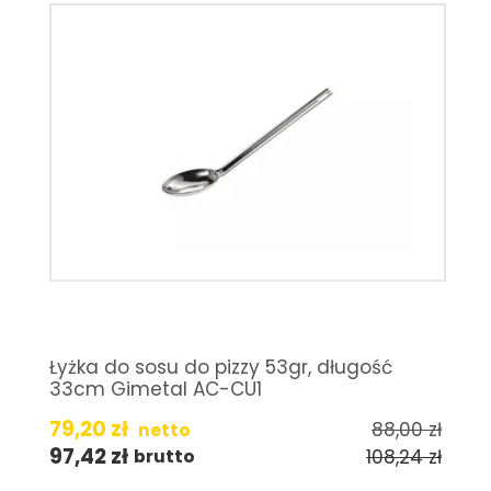
Łyżka do sosu do pizzy 53gr, długość
33cm Gimetal AC-CU1
79,20
zł
88,00
zł
netto
97,42
zł
108,24
zł
brutto