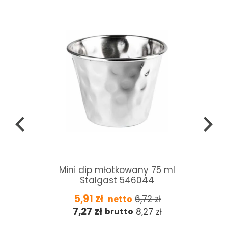
t
Mini dip młotkowany 75 ml
Stalgast 546044
5,91
zł
6,72
zł
netto
7,27
zł
8,27
zł
brutto