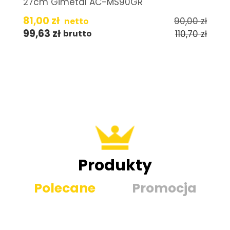
27cm Gimetal AC-MS90GR
81,00
zł
90,00
zł
netto
99,63
zł
110,70
zł
brutto
Produkty
Polecane
Promocja