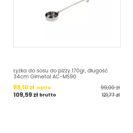
Łyżka do sosu do pizzy 170gr, długość
34cm Gimetal AC-MS90
89,10
zł
99,00
zł
netto
109,59
zł
121,77
zł
brutto