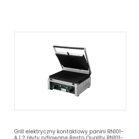
Grill elektryczny kontaktowy panini RN101-
A | 2 płyty ryflowane Resto Quality RN101-