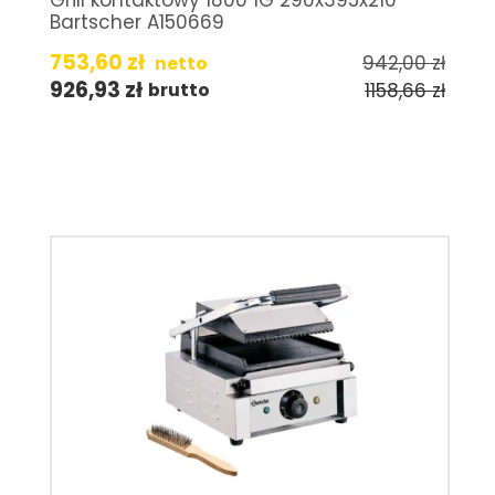
Bartscher A150669
753,60
zł
942,00
zł
netto
926,93
zł
1158,66
zł
brutto