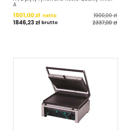
A
1501,00
zł
1900,00
zł
netto
1846,23
zł
2337,00
zł
brutto