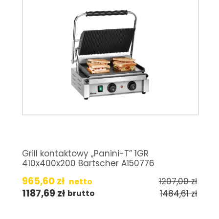
Grill kontaktowy „Panini-T” 1GR
410x400x200 Bartscher A150776
965,60
zł
1207,00
zł
netto
1187,69
zł
1484,61
zł
brutto