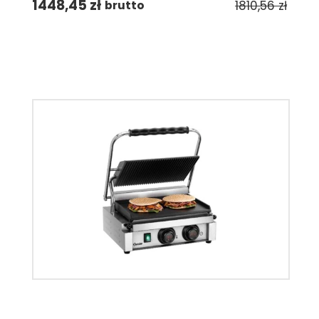
1448,45
zł
1810,56
zł
brutto