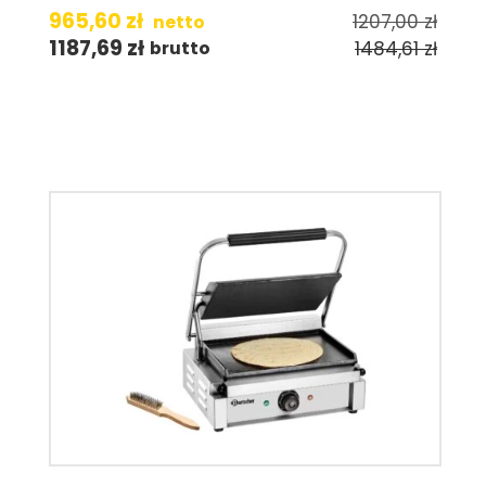
965,60
zł
1207,00
zł
netto
1187,69
zł
1484,61
zł
brutto