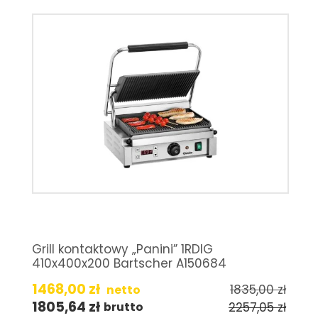
Grill kontaktowy „Panini” 1RDIG
410x400x200 Bartscher A150684
1468,00
zł
1835,00
zł
netto
1805,64
zł
2257,05
zł
brutto