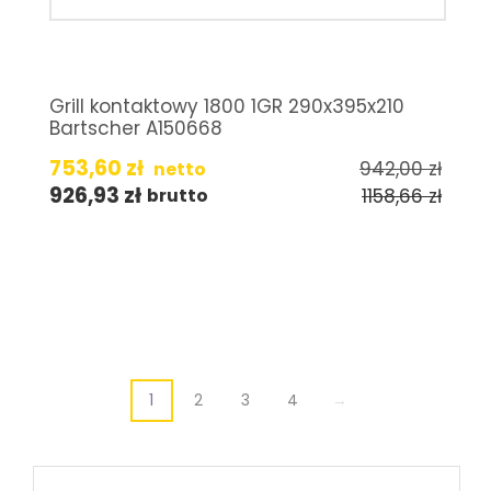
Grill kontaktowy 1800 1GR 290x395x210
Bartscher A150668
753,60
zł
942,00
zł
netto
926,93
zł
1158,66
zł
brutto
1
2
3
4
→