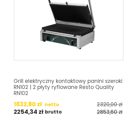
Grill elektryczny kontaktowy panini szeroki
RN102 | 2 płyty ryflowane Resto Quality
RN102
1832,80
zł
2320,00
zł
netto
2254,34
zł
2853,60
zł
brutto