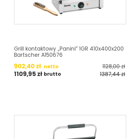
Grill kontaktowy „Panini” 1GR 410x400x200
Bartscher A150676
902,40
zł
1128,00
zł
netto
1109,95
zł
1387,44
zł
brutto