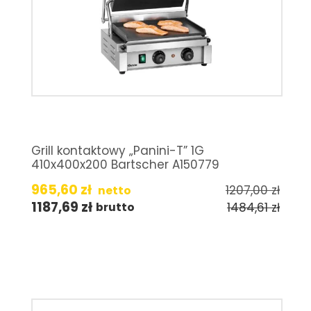
Grill kontaktowy „Panini-T” 1G
410x400x200 Bartscher A150779
965,60
zł
1207,00
zł
netto
1187,69
zł
1484,61
zł
brutto