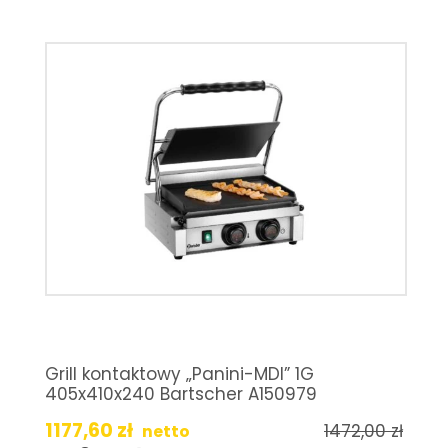
Grill kontaktowy „Panini-MDI” 1G
405x410x240 Bartscher A150979
1177,60
zł
1472,00
zł
netto