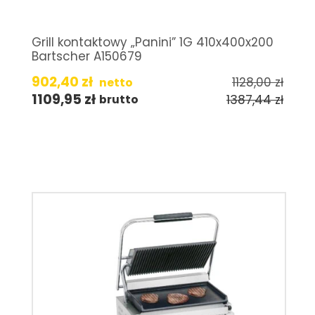
Grill kontaktowy „Panini” 1G 410x400x200
Bartscher A150679
902,40
zł
1128,00
zł
netto
1109,95
zł
1387,44
zł
brutto