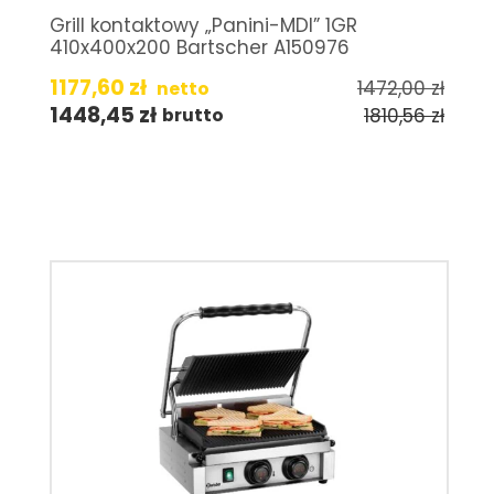
Grill kontaktowy „Panini-MDI” 1GR
410x400x200 Bartscher A150976
1177,60
zł
1472,00
zł
netto
1448,45
zł
1810,56
zł
brutto