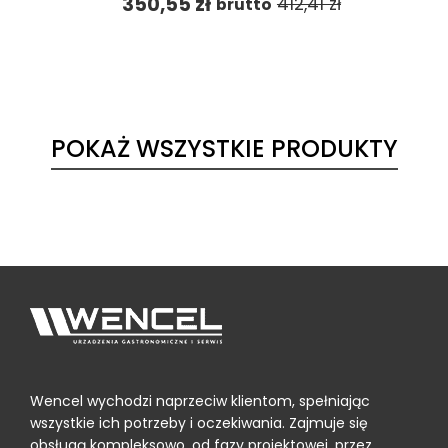
350,55
zł
412,41
zł
brutto
POKAŻ WSZYSTKIE PRODUKTY
Wencel wychodzi naprzeciw klientom, spełniając
wszystkie ich potrzeby i oczekiwania. Zajmuje się
obsługą kompleksowo, od fazy projektowej, przez