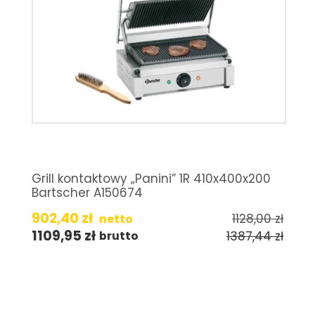
Grill kontaktowy „Panini” 1R 410x400x200
Bartscher A150674
902,40
zł
1128,00
zł
netto
1109,95
zł
1387,44
zł
brutto