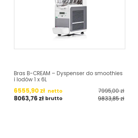
Bras B-CREAM – Dyspenser do smoothies
i lodów 1 x 6L
6555,90
zł
7995,00
zł
netto
8063,76
zł
9833,85
zł
brutto