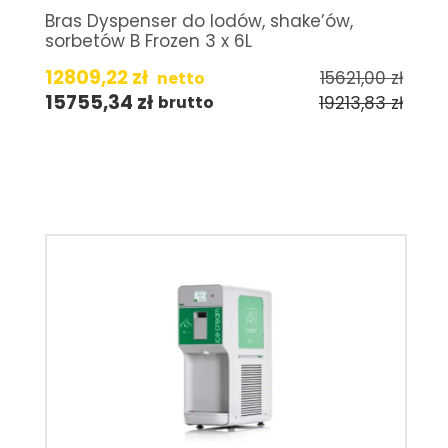
Bras Dyspenser do lodów, shake’ów,
sorbetów B Frozen 3 x 6L
12809,22
zł
15621,00
zł
netto
15755,34
zł
19213,83
zł
brutto