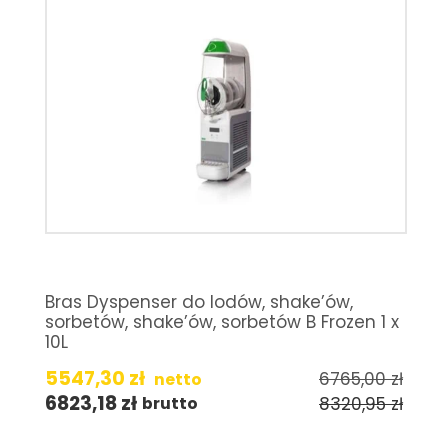
Bras Dyspenser do lodów, shake’ów,
sorbetów, shake’ów, sorbetów B Frozen 1 x
10L
5547,30
zł
6765,00
zł
netto
6823,18
zł
8320,95
zł
brutto