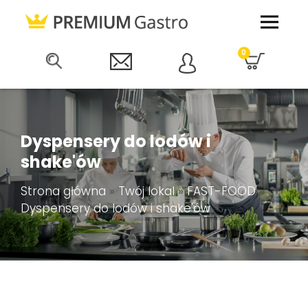
0
Dyspensery do lodów i
shake'ów
Strona główna
»
Twój lokal
»
FAST-FOOD
»
Dyspensery do lodów i shake'ów