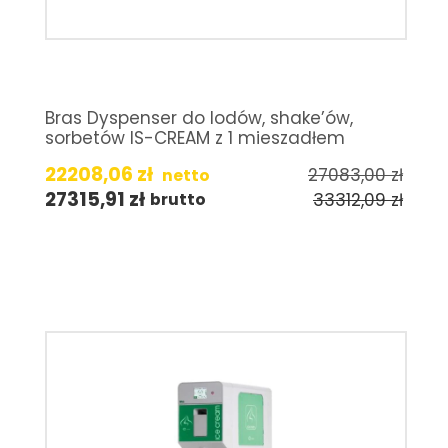
Bras Dyspenser do lodów, shake’ów,
sorbetów IS-CREAM z 1 mieszadłem
22208,06
zł
27083,00
zł
netto
27315,91
zł
33312,09
zł
brutto