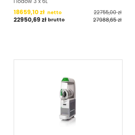
i lodów 3 x 6L
18659,10
zł
22755,00
zł
netto
22950,69
zł
27988,65
zł
brutto