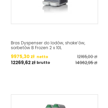
Bras Dyspenser do lodów, shake’ów,
sorbetów B Frozen 2 x 10L
9975,30
zł
12165,00
zł
netto
12269,62
zł
14962,95
zł
brutto