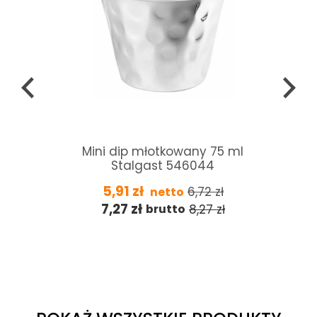
Płyn do nabłyszczania pieca
konwekcyjno-parowego
Convotherm ConvoCare 10L
285,00
zł
335,29
zł
netto
350,55
zł
412,41
zł
brutto