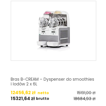
Bras B-CREAM – Dyspenser do smoothies
i lodów 2 x 6L
12456,62
zł
15191,00
zł
netto
15321,64
zł
18684,93
zł
brutto