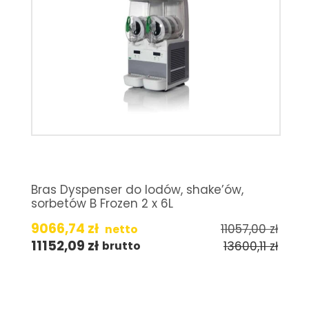
Bras Dyspenser do lodów, shake’ów,
sorbetów B Frozen 2 x 6L
9066,74
zł
11057,00
zł
netto
11152,09
zł
13600,11
zł
brutto