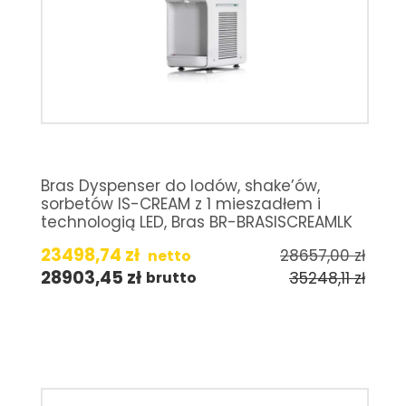
Bras Dyspenser do lodów, shake’ów,
sorbetów IS-CREAM z 1 mieszadłem i
technologią LED, Bras BR-BRASISCREAMLK
23498,74
zł
28657,00
zł
netto
28903,45
zł
35248,11
zł
brutto