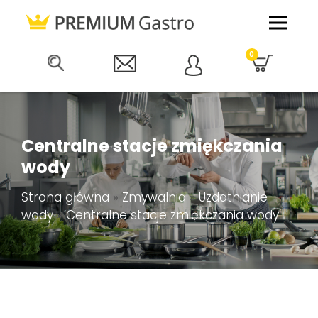
0
Centralne stacje zmiękczania
wody
Strona główna
»
Zmywalnia
»
Uzdatnianie
wody
»
Centralne stacje zmiękczania wody