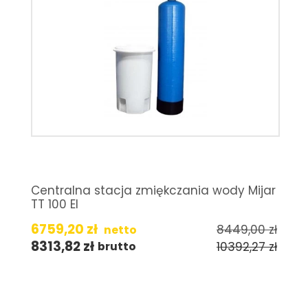
Centralna stacja zmiękczania wody Mijar
TT 100 EI
6759,20
zł
8449,00
zł
netto
8313,82
zł
10392,27
zł
brutto