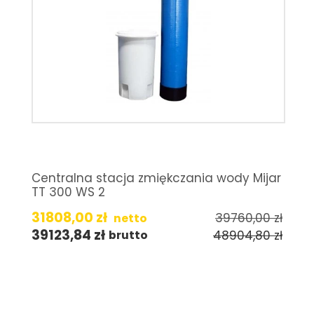
Centralna stacja zmiękczania wody Mijar
TT 300 WS 2
31808,00
zł
39760,00
zł
netto
39123,84
zł
48904,80
zł
brutto