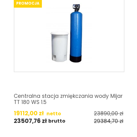
PROMOCJA
Centralna stacja zmiękczania wody Mijar
TT 180 WS 1.5
19112,00
zł
23890,00
zł
netto
23507,76
zł
29384,70
zł
brutto