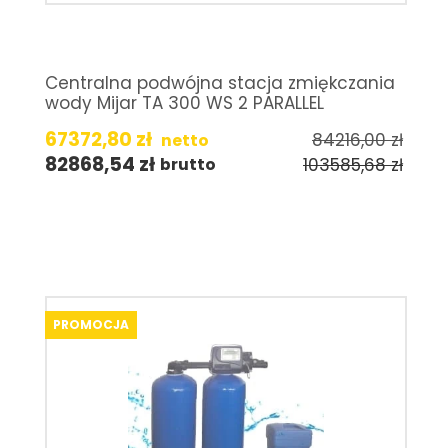
Centralna podwójna stacja zmiękczania
wody Mijar TA 300 WS 2 PARALLEL
67372,80
zł
84216,00
zł
netto
82868,54
zł
103585,68
zł
brutto
PROMOCJA