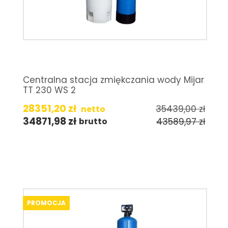
Centralna stacja zmiękczania wody Mijar
TT 230 WS 2
28351,20
zł
35439,00
zł
netto
34871,98
zł
43589,97
zł
brutto
PROMOCJA