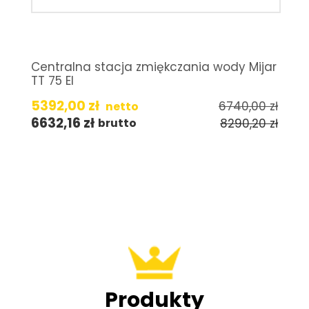
Centralna stacja zmiękczania wody Mijar
TT 75 EI
5392,00
zł
6740,00
zł
netto
6632,16
zł
8290,20
zł
brutto
Produkty