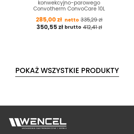
konwekcyjno-parowego
Convotherm ConvoCare 10L
285,00
zł
335,29
zł
netto
350,55
zł
412,41
zł
brutto
POKAŻ WSZYSTKIE PRODUKTY