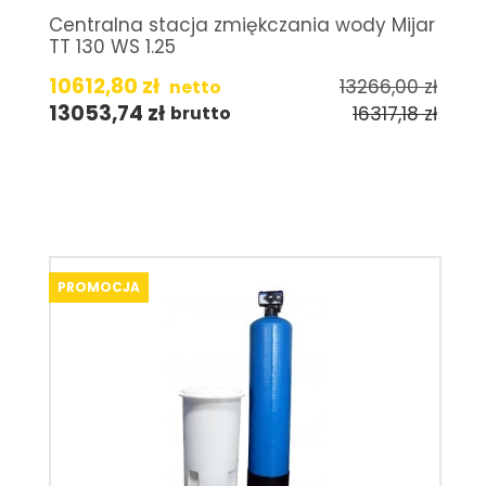
Centralna stacja zmiękczania wody Mijar
TT 130 WS 1.25
10612,80
zł
13266,00
zł
netto
13053,74
zł
16317,18
zł
brutto
PROMOCJA