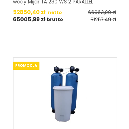
wody Mijar TA 230 WS 2 PARALLEL
52850,40
zł
66063,00
zł
netto
65005,99
zł
81257,49
zł
brutto
PROMOCJA