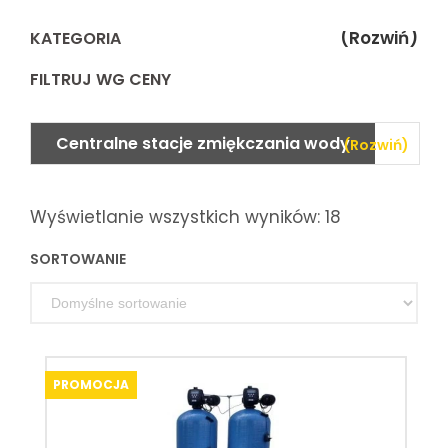
(Rozwiń)
KATEGORIA
FILTRUJ WG CENY
Centralne stacje zmiękczania wody
(Rozwiń)
Firma MIJAR produkuje różnego rodzaju automatyczne zmiękczacze wody . Od prostych i niezawodnych do bardziej zaawansowanych technicznie sterowanych mikroprocesorowo. W tym dziale znajdziecie Państwo centralne stacje do zmiękczania wody
Wyświetlanie wszystkich wyników: 18
SORTOWANIE
PROMOCJA