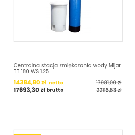
Centralna stacja zmiękczania wody Mijar
TT 180 WS 1.25
14384,80
zł
17981,00
zł
netto
17693,30
zł
22116,63
zł
brutto