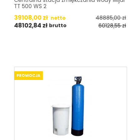
TT 500 WS 2
39108,00
zł
48885,00
zł
netto
48102,84
zł
60128,55
zł
brutto
PROMOCJA