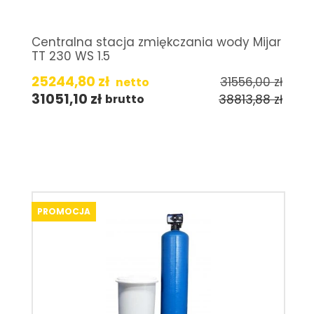
Centralna stacja zmiękczania wody Mijar
TT 230 WS 1.5
25244,80
zł
31556,00
zł
netto
31051,10
zł
38813,88
zł
brutto
PROMOCJA