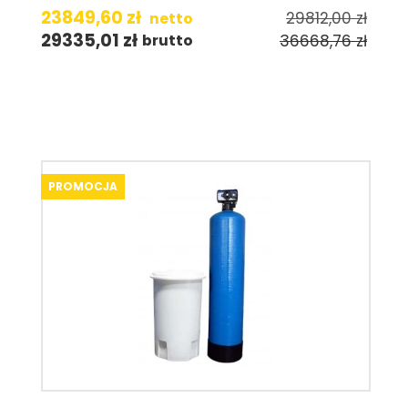
23849,60
zł
29812,00
zł
netto
29335,01
zł
36668,76
zł
brutto
PROMOCJA