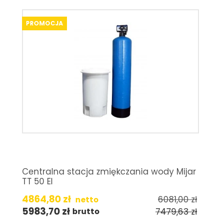
PROMOCJA
Centralna stacja zmiękczania wody Mijar
TT 50 EI
4864,80
zł
6081,00
zł
netto
5983,70
zł
7479,63
zł
brutto