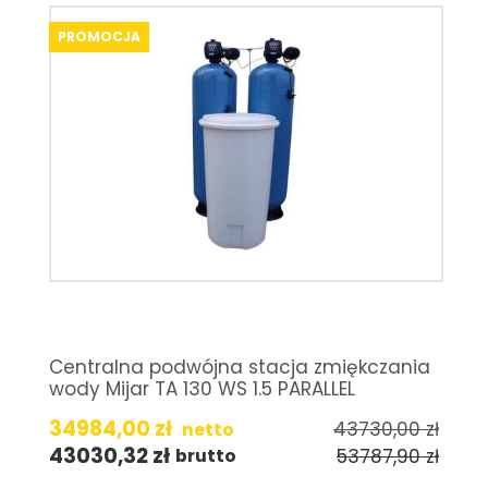
PROMOCJA
Centralna podwójna stacja zmiękczania
wody Mijar TA 130 WS 1.5 PARALLEL
34984,00
zł
43730,00
zł
netto
43030,32
zł
53787,90
zł
brutto