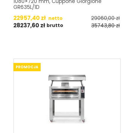
1080×720 mm, Cuppone Giorgione
GR635L/1D
22957,40
zł
29060,00
zł
netto
28237,60
zł
35743,80
zł
brutto
PROMOCJA