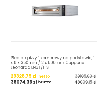
Piec do pizzy 1 komorowy na podstawie, 1
x 6 x 350mm / 2 x 500mm Cuppone
Leonardo LN3T/1TS
29328,75
zł
39105,00
zł
netto
36074,36
zł
48099,15
zł
brutto