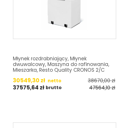
Młynek rozdrabniający, Młynek
dwuwalcowy, Maszyna do rafinowania,
Mieszarka, Resto Quality CRONOS 2/C
30549,30
zł
38670,00
zł
netto
37575,64
zł
47564,10
zł
brutto