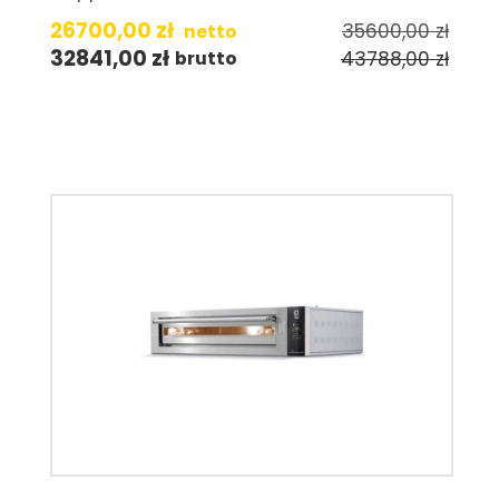
26700,00
zł
35600,00
zł
netto
32841,00
zł
43788,00
zł
brutto