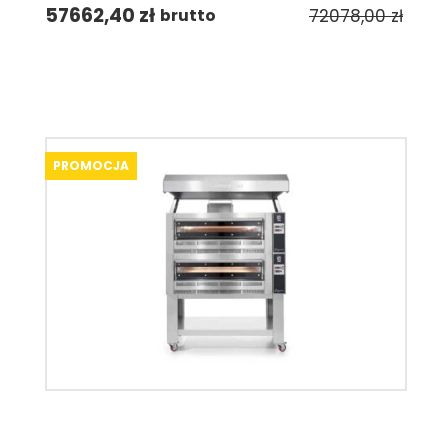
57662,40
zł
72078,00
zł
brutto
PROMOCJA