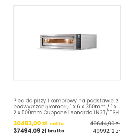
Piec do pizzy 1 komorowy na podstawie, z
podwyższoną komorą 1 x 6 x 350mm / 1 x
2 x 500mm Cuppone Leonardo LN3T/1TSH
30483,00
zł
40644,00
zł
netto
37494,09
zł
49992,12
zł
brutto