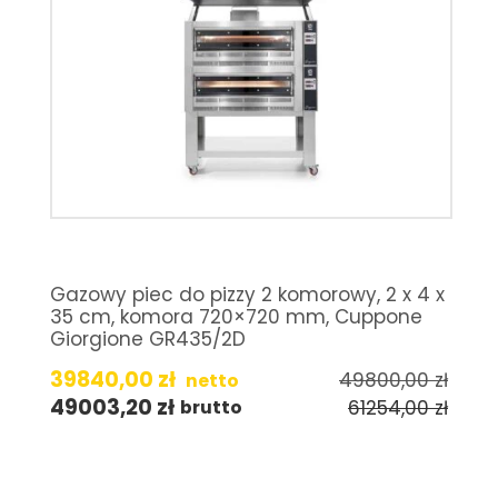
Gazowy piec do pizzy 2 komorowy, 2 x 4 x
35 cm, komora 720×720 mm, Cuppone
Giorgione GR435/2D
39840,00
zł
49800,00
zł
netto
49003,20
zł
61254,00
zł
brutto