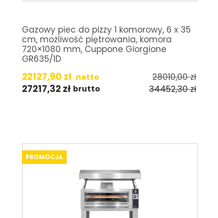
Gazowy piec do pizzy 1 komorowy, 6 x 35
cm, możliwość piętrowania, komora
720×1080 mm, Cuppone Giorgione
GR635/1D
22127,90
zł
28010,00
zł
netto
27217,32
zł
34452,30
zł
brutto
PROMOCJA