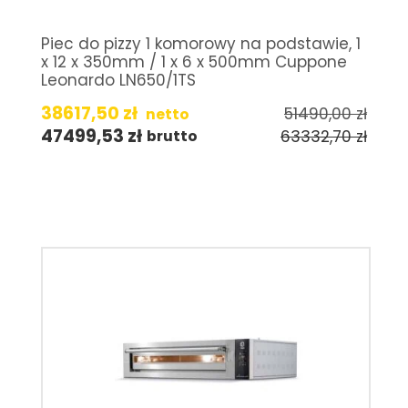
Piec do pizzy 1 komorowy na podstawie, 1
x 12 x 350mm / 1 x 6 x 500mm Cuppone
Leonardo LN650/1TS
38617,50
zł
51490,00
zł
netto
47499,53
zł
63332,70
zł
brutto