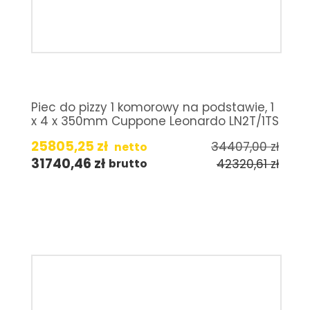
Piec do pizzy 1 komorowy na podstawie, 1
x 4 x 350mm Cuppone Leonardo LN2T/1TS
25805,25
zł
34407,00
zł
netto
31740,46
zł
42320,61
zł
brutto