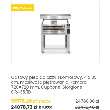
PROMOCJA
Gazowy piec do pizzy 1 komorowy, 4 x 35
cm, możliwość piętrowania, komora
720×720 mm, Cuppone Giorgione
GR435/1D
19576,20
zł
24780,00
zł
netto
24078,73
zł
30479,40
zł
brutto