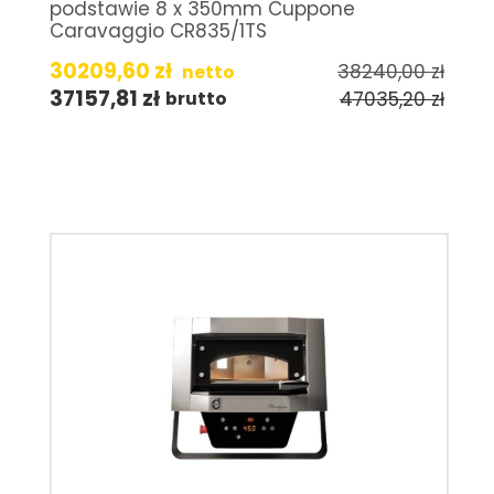
podstawie 8 x 350mm Cuppone
Caravaggio CR835/1TS
30209,60
zł
38240,00
zł
netto
37157,81
zł
47035,20
zł
brutto