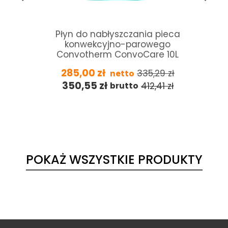
Płyn do nabłyszczania pieca
konwekcyjno-parowego
Convotherm ConvoCare 10L
285,00
zł
335,29
zł
netto
350,55
zł
412,41
zł
brutto
POKAŻ WSZYSTKIE PRODUKTY