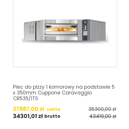
Piec do pizzy 1 komorowy na podstawie 5
x 350mm Cuppone Caravaggio
CR535/1TS
27887,00
zł
35300,00
zł
netto
34301,01
zł
43419,00
zł
brutto