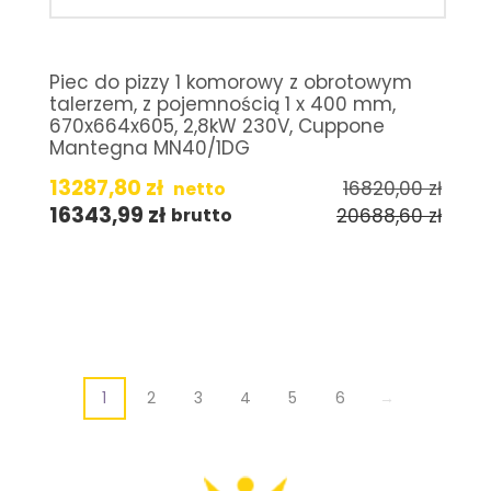
Piec do pizzy 1 komorowy z obrotowym
talerzem, z pojemnością 1 x 400 mm,
670x664x605, 2,8kW 230V, Cuppone
Mantegna MN40/1DG
13287,80
zł
16820,00
zł
netto
16343,99
zł
20688,60
zł
brutto
1
2
3
4
5
6
→