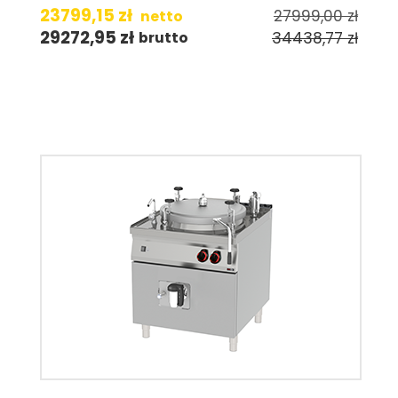
23799,15
zł
27999,00
zł
netto
29272,95
zł
34438,77
zł
brutto