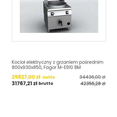
Kocioł elektryczny z grzaniem pośrednim
800x930x850, Fagor M-E910 BM
25827,00
zł
34436,00
zł
netto
31767,21
zł
42356,28
zł
brutto