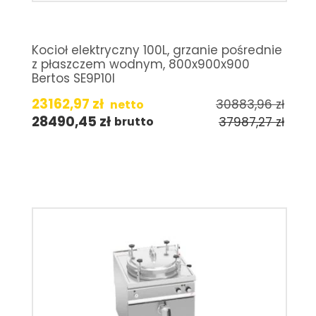
Kocioł elektryczny 100L, grzanie pośrednie
z płaszczem wodnym, 800x900x900
Bertos SE9P10I
23162,97
zł
30883,96
zł
netto
28490,45
zł
37987,27
zł
brutto