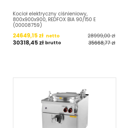
Kocioł elektryczny ciśnieniowy,
800x900x900, REDFOX BIA 90/150 E
(00008759)
24649,15
zł
28999,00
zł
netto
30318,45
zł
35668,77
zł
brutto