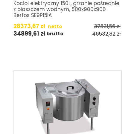
Kocioł elektryczny 150L, grzanie pośrednie
z płaszczem wodnym, 800x900x900
Bertos SE9P15IA
28373,67
zł
37831,56
zł
netto
34899,61
zł
46532,82
zł
brutto