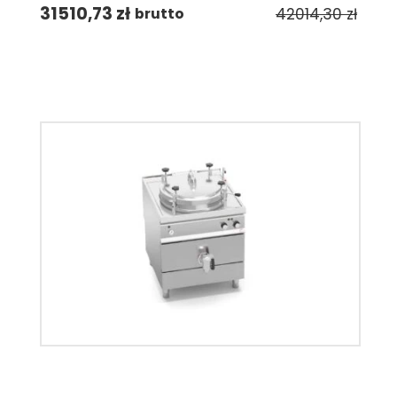
31510,73
zł
42014,30
zł
brutto