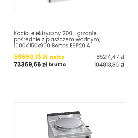
Kocioł elektryczny 200L, grzanie
pośrednie z płaszczem wodnym,
1000x1150x900 Bertos E9P20IA
59650,13
zł
85214,47
zł
netto
73369,66
zł
104813,80
zł
brutto