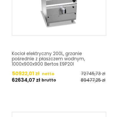
Kocioł elektryczny 200L, grzanie
pośrednie z płaszczem wodnym,
1000x900x900 Bertos E9P20I
50922,01
zł
72745,73
zł
netto
62634,07
zł
89477,25
zł
brutto