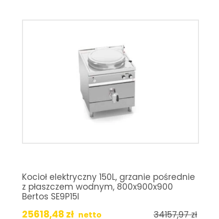
Kocioł elektryczny 150L, grzanie pośrednie
z płaszczem wodnym, 800x900x900
Bertos SE9P15I
25618,48
zł
34157,97
zł
netto