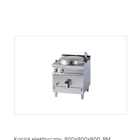
Kocioł elektryczny, 800x900x900, RM