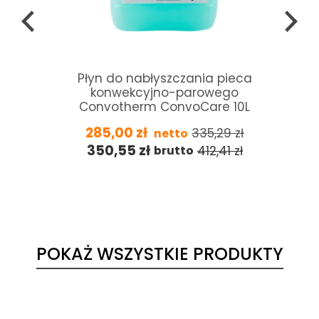
Płyn do nabłyszczania pieca
konwekcyjno-parowego
Convotherm ConvoCare 10L
285,00
zł
335,29
zł
netto
350,55
zł
412,41
zł
brutto
POKAŻ WSZYSTKIE PRODUKTY