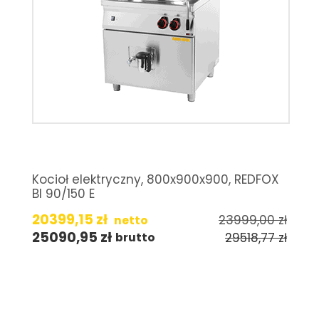
Kocioł elektryczny, 800x900x900, REDFOX
BI 90/150 E
20399,15
zł
23999,00
zł
netto
25090,95
zł
29518,77
zł
brutto