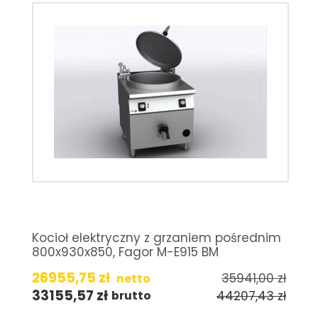
Kocioł elektryczny z grzaniem pośrednim
800x930x850, Fagor M-E915 BM
26955,75
zł
35941,00
zł
netto
33155,57
zł
44207,43
zł
brutto