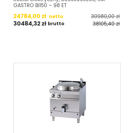
GASTRO BI150 – 98 ET
24784,00
zł
30980,00
zł
netto
30484,32
zł
38105,40
zł
brutto