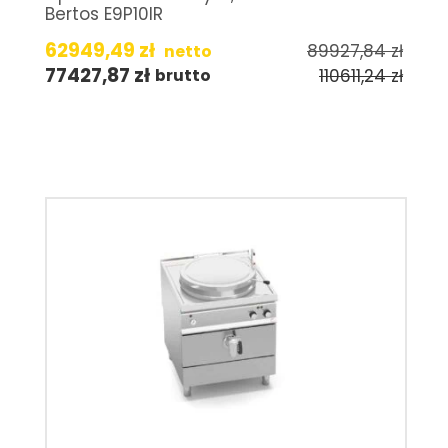
Bertos E9P10IR
62949,49
zł
89927,84
zł
netto
77427,87
zł
110611,24
zł
brutto