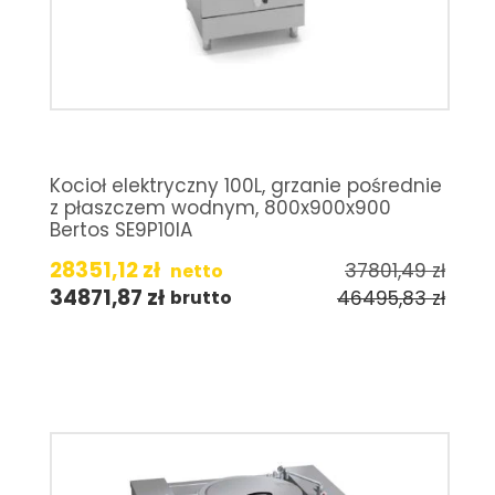
Kocioł elektryczny 100L, grzanie pośrednie
z płaszczem wodnym, 800x900x900
Bertos SE9P10IA
28351,12
zł
37801,49
zł
netto
34871,87
zł
46495,83
zł
brutto