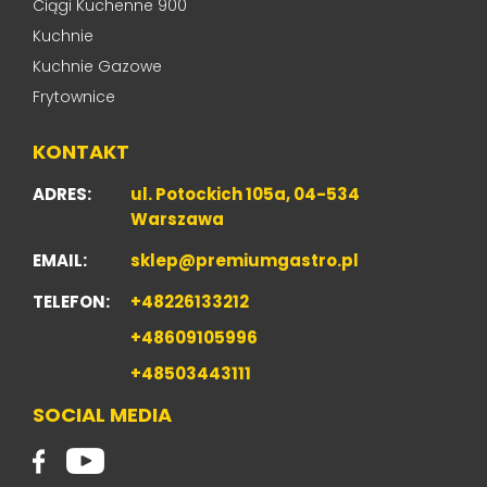
Ciągi Kuchenne 900
Kuchnie
Kuchnie Gazowe
Frytownice
KONTAKT
ADRES:
ul. Potockich 105a, 04-534
Warszawa
EMAIL:
sklep@premiumgastro.pl
TELEFON:
+48226133212
+48609105996
+48503443111
SOCIAL MEDIA