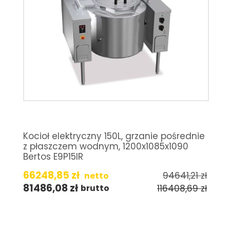
Kocioł elektryczny 150L, grzanie pośrednie
z płaszczem wodnym, 1200x1085x1090
Bertos E9P15IR
66248,85
zł
94641,21
zł
netto
81486,08
zł
116408,69
zł
brutto