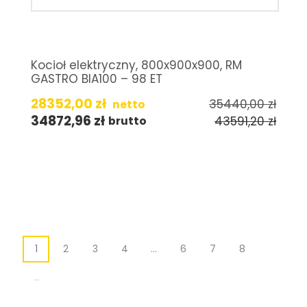
Kocioł elektryczny, 800x900x900, RM
GASTRO BIA100 – 98 ET
28352,00
zł
35440,00
zł
netto
34872,96
zł
43591,20
zł
brutto
1
2
3
4
…
6
7
8
→