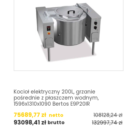
Kocioł elektryczny 200L, grzanie
pośrednie z płaszczem wodnym,
1596x1310x1090 Bertos E9P20IR
75689,77
zł
108128,24
zł
netto
93098,41
zł
132997,74
zł
brutto