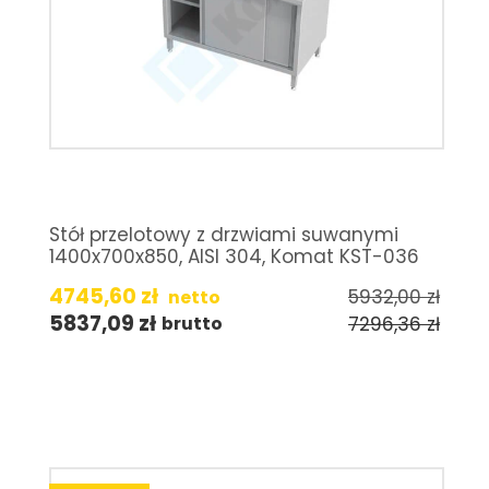
Stół przelotowy z drzwiami suwanymi
1400x700x850, AISI 304, Komat KST-036
4745,60
zł
5932,00
zł
netto
5837,09
zł
7296,36
zł
brutto