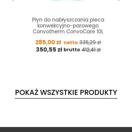
Płyn do nabłyszczania pieca
konwekcyjno-parowego
Convotherm ConvoCare 10L
285,00
zł
335,29
zł
netto
350,55
zł
412,41
zł
brutto
POKAŻ WSZYSTKIE PRODUKTY