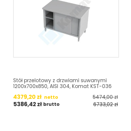
Stół przelotowy z drzwiami suwanymi
1200x700x850, AISI 304, Komat KST-036
4379,20
zł
5474,00
zł
netto
5386,42
zł
6733,02
zł
brutto