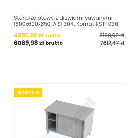
Stół przelotowy z drzwiami suwanymi
1600x600x850, AISI 304, Komat KST-036
4951,20
zł
6189,00
zł
netto
6089,98
zł
7612,47
zł
brutto
PROMOCJA