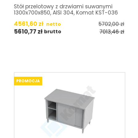
Stół przelotowy z drzwiami suwanymi
1300x700x850, AISI 304, Komat KST-036
4561,60
zł
5702,00
zł
netto
5610,77
zł
7013,46
zł
brutto
PROMOCJA