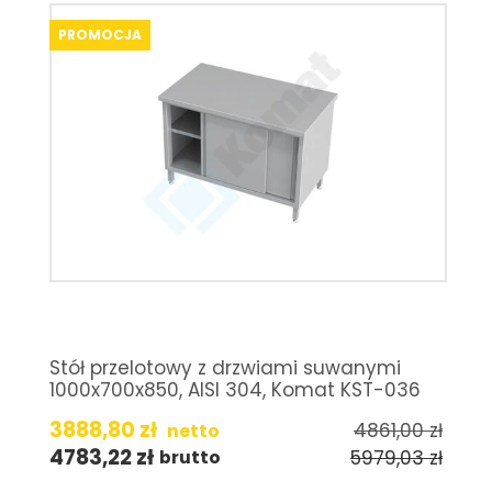
PROMOCJA
Stół przelotowy z drzwiami suwanymi
1000x700x850, AISI 304, Komat KST-036
3888,80
zł
4861,00
zł
netto
4783,22
zł
5979,03
zł
brutto