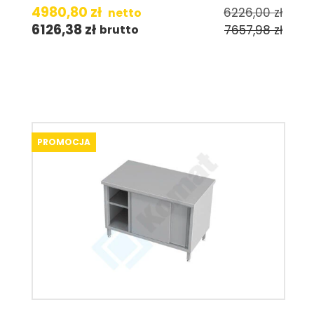
4980,80
zł
6226,00
zł
netto
6126,38
zł
7657,98
zł
brutto
PROMOCJA