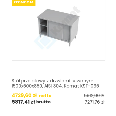
PROMOCJA
Stół przelotowy z drzwiami suwanymi
1500x600x850, AISI 304, Komat KST-036
4729,60
zł
5912,00
zł
netto
5817,41
zł
7271,76
zł
brutto