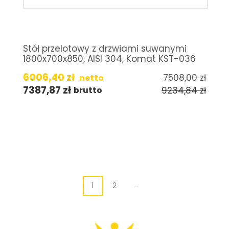
Stół przelotowy z drzwiami suwanymi
1800x700x850, AISI 304, Komat KST-036
6006,40
zł
7508,00
zł
netto
7387,87
zł
9234,84
zł
brutto
1
2
→