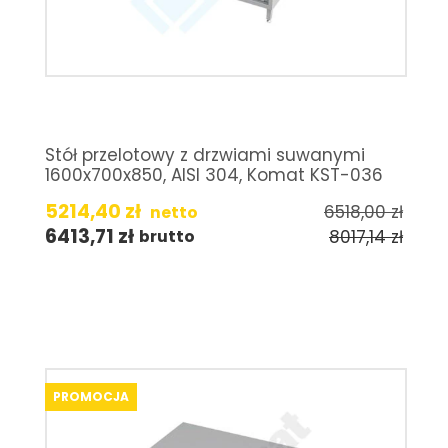
Stół przelotowy z drzwiami suwanymi
1600x700x850, AISI 304, Komat KST-036
5214,40
zł
6518,00
zł
netto
6413,71
zł
8017,14
zł
brutto
PROMOCJA