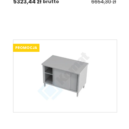
5323,44
zł
6654,30
zł
brutto
PROMOCJA