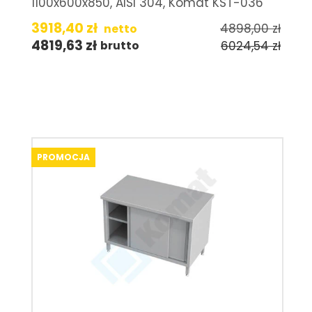
1100x600x850, AISI 304, Komat KST-036
3918,40
zł
4898,00
zł
netto
4819,63
zł
6024,54
zł
brutto
PROMOCJA