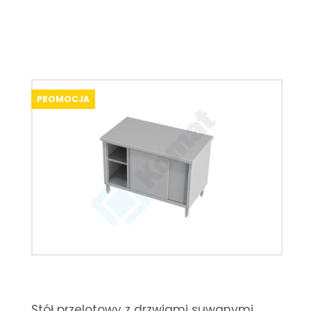
PROMOCJA
Stół przelotowy z drzwiami suwanymi