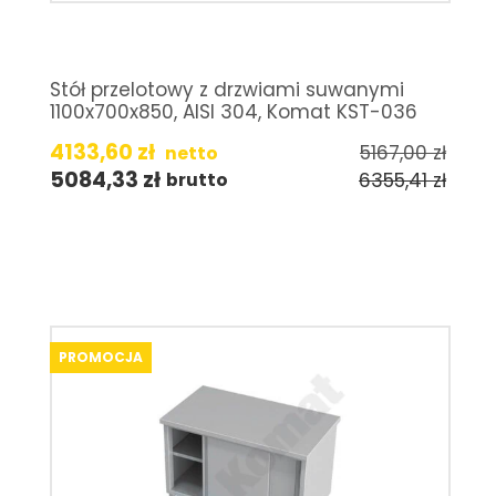
Stół przelotowy z drzwiami suwanymi
1100x700x850, AISI 304, Komat KST-036
4133,60
zł
5167,00
zł
netto
5084,33
zł
6355,41
zł
brutto
PROMOCJA