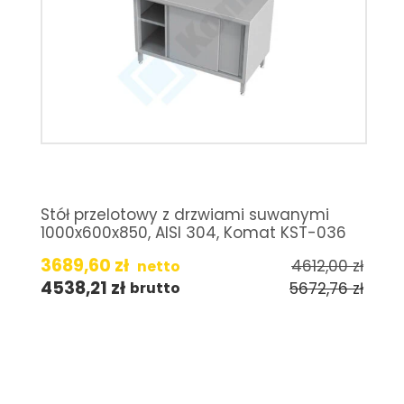
Stół przelotowy z drzwiami suwanymi
1000x600x850, AISI 304, Komat KST-036
3689,60
zł
4612,00
zł
netto
4538,21
zł
5672,76
zł
brutto