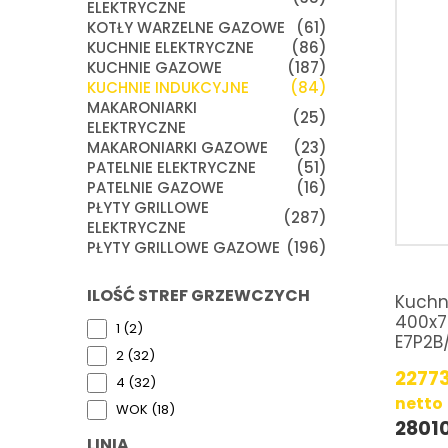
ELEKTRYCZNE
KOTŁY WARZELNE GAZOWE
(61)
KUCHNIE ELEKTRYCZNE
(86)
KUCHNIE GAZOWE
(187)
KUCHNIE INDUKCYJNE
(84)
MAKARONIARKI
(25)
ELEKTRYCZNE
MAKARONIARKI GAZOWE
(23)
PATELNIE ELEKTRYCZNE
(51)
PATELNIE GAZOWE
(16)
PŁYTY GRILLOWE
(287)
ELEKTRYCZNE
PŁYTY GRILLOWE GAZOWE
(196)
ILOŚĆ STREF GRZEWCZYCH
Kuchn
400x7
1 (2)
E7P2B
2 (32)
2277
4 (32)
netto
WOK (18)
2801
LINIA