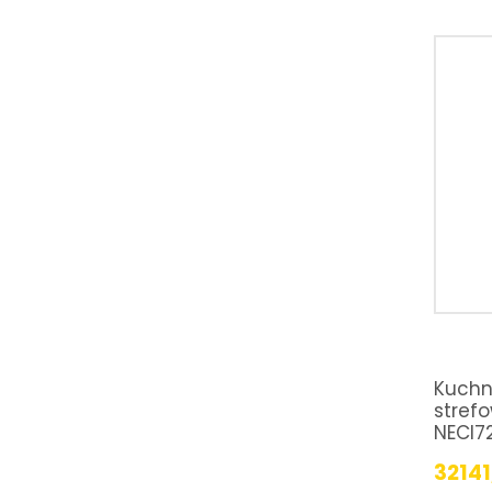
Kuchn
stref
NECI7
32141