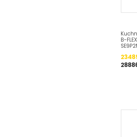
Kuchn
B-FLE
SE9P2
2348
2888