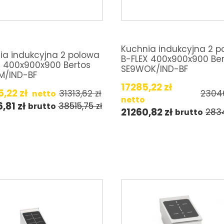
Kuchnia indukcyjna 2 p
ia indukcyjna 2 polowa
B-FLEX 400x900x900 Be
X 400x900x900 Bertos
SE9WOK/IND-BF
M/IND-BF
17285,22
zł
5,22
zł
31313,62
zł
2304
netto
netto
6,81
zł
38515,75
zł
brutto
21260,82
zł
283
brutto