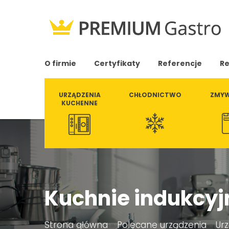
O firmie
Certyfikaty
Referencje
Re
URZĄDZENIA
CHŁODNICTWO
ZMYW
KUCHENNE
Kuchnie indukcyj
Strona główna
»
Polecane urządzenia
»
Ur