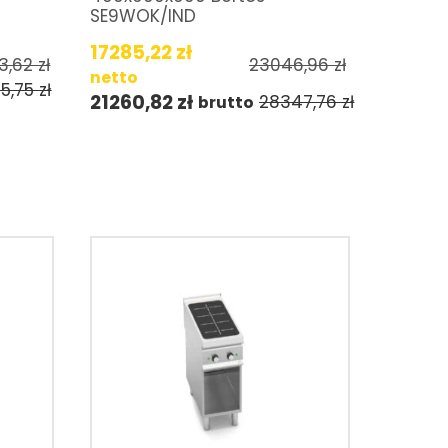
SE9WOK/IND
17285,22
zł
13,62
zł
23046,96
zł
netto
15,75
zł
21260,82
zł
28347,76
zł
brutto