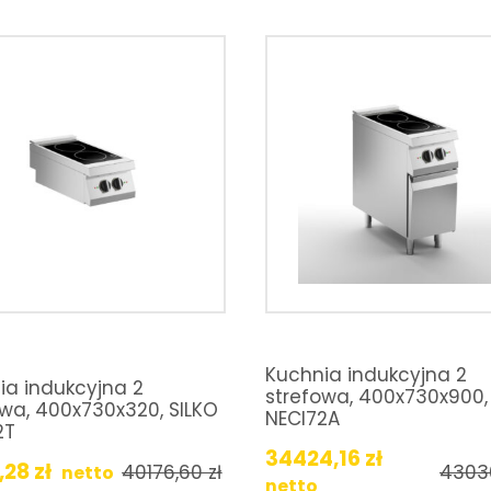
Kuchnia indukcyjna 2
ia indukcyjna 2
strefowa, 400x730x900,
owa, 400x730x320, SILKO
NECI72A
2T
34424,16
zł
,28
zł
40176,60
zł
4303
netto
netto