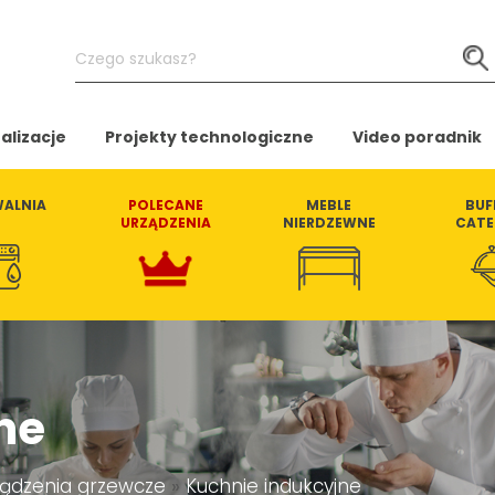
Czego
szukasz?
alizacje
Projekty technologiczne
Video poradnik
ALNIA
POLECANE
MEBLE
BUF
URZĄDZENIA
NIERDZEWNE
CATE
ne
ządzenia grzewcze
»
Kuchnie indukcyjne