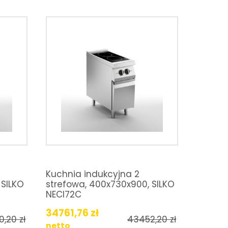
Kuchnia indukcyjna 2
 SILKO
strefowa, 400x730x900, SILKO
NECI72C
34761,76
zł
0,20
zł
43452,20
zł
netto