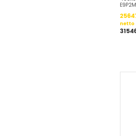
E9P2M
2564
netto
3154