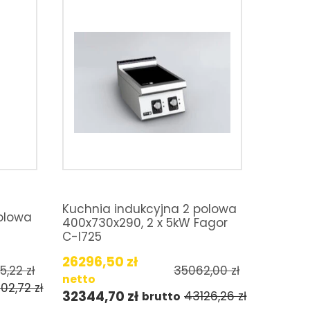
Kuchnia indukcyjna 2 polowa
olowa
400x730x290, 2 x 5kW Fagor
C-I725
26296,50
zł
15,22
zł
35062,00
zł
netto
02,72
zł
32344,70
zł
43126,26
zł
brutto