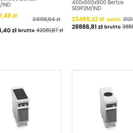
400x900x900 Bertos
/IND
SE9P2M/IND
7,48
zł
23485,22
zł
34196,64
zł
313
netto
28886,81
zł
385
brutto
6,40
zł
42061,87
zł
brutto