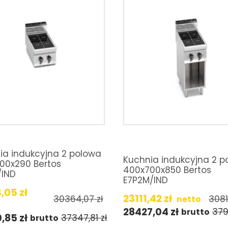
ia indukcyjna 2 polowa
Kuchnia indukcyjna 2 p
00x290 Bertos
400x700x850 Bertos
/IND
E7P2M/IND
3,05
zł
23111,42
zł
30364,07
zł
308
netto
28427,04
zł
379
brutto
0,85
zł
37347,81
zł
brutto