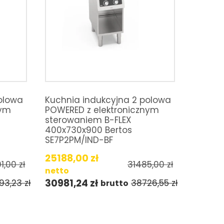
olowa
Kuchnia indukcyjna 2 polowa
nym
POWERED z elektronicznym
sterowaniem B-FLEX
400x730x900 Bertos
SE7P2PM/IND-BF
25188,00
zł
1,00
zł
31485,00
zł
netto
30981,24
zł
93,23
zł
38726,55
zł
brutto