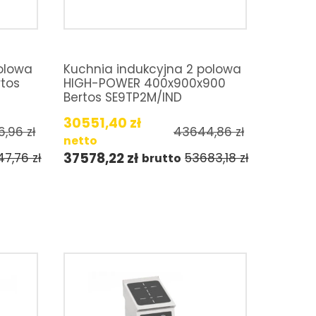
olowa
Kuchnia indukcyjna 2 polowa
rtos
HIGH-POWER 400x900x900
Bertos SE9TP2M/IND
30551,40
zł
6,96
zł
43644,86
zł
netto
37578,22
zł
47,76
zł
53683,18
zł
brutto