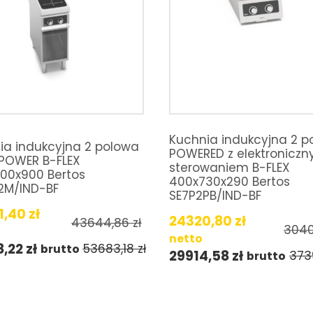
Kuchnia indukcyjna 2 p
ia indukcyjna 2 polowa
POWERED z elektronicz
POWER B-FLEX
sterowaniem B-FLEX
00x900 Bertos
400x730x290 Bertos
2M/IND-BF
SE7P2PB/IND-BF
1,40
zł
24320,80
zł
43644,86
zł
3040
netto
8,22
zł
53683,18
zł
brutto
29914,58
zł
373
brutto