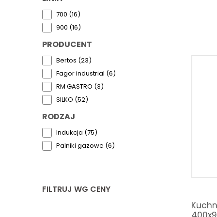
700 (16)
900 (16)
PRODUCENT
Bertos (23)
Fagor industrial (6)
RM GASTRO (3)
SILKO (52)
RODZAJ
Indukcja (75)
Palniki gazowe (6)
FILTRUJ WG CENY
Kuchn
400x9