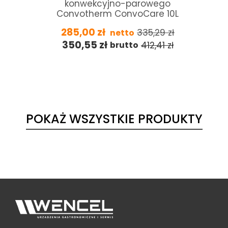
konwekcyjno-parowego
Convotherm ConvoCare 10L
285,00
zł
335,29
zł
netto
350,55
zł
412,41
zł
brutto
POKAŻ WSZYSTKIE PRODUKTY