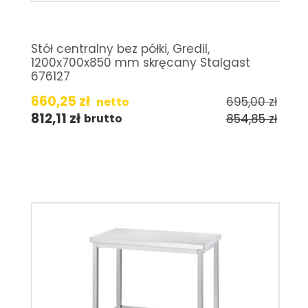
Stół centralny bez półki, Gredil,
1200x700x850 mm skręcany Stalgast
676127
660,25
zł
695,00
zł
netto
812,11
zł
854,85
zł
brutto