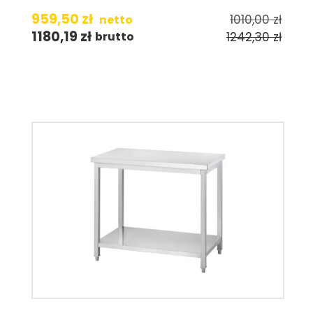
959,50
zł
1010,00
zł
netto
1180,19
zł
1242,30
zł
brutto