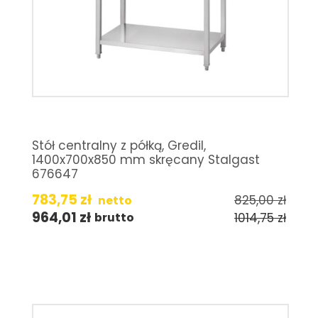
Stół centralny z półką, Gredil,
1400x700x850 mm skręcany Stalgast
676647
783,75
zł
825,00
zł
netto
964,01
zł
1014,75
zł
brutto