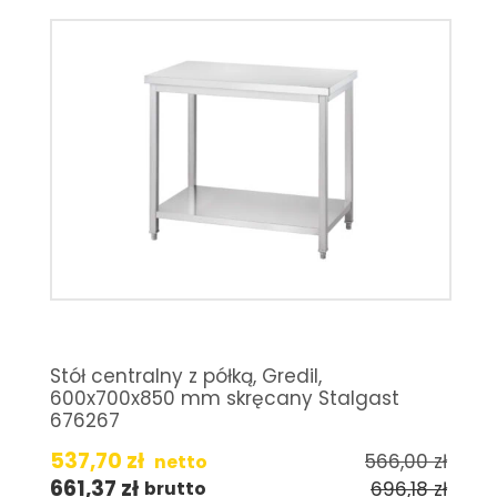
Stół centralny z półką, Gredil,
600x700x850 mm skręcany Stalgast
676267
537,70
zł
566,00
zł
netto
661,37
zł
696,18
zł
brutto