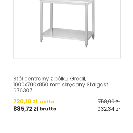
Stół centralny z półką, Gredil,
1000x700x850 mm skręcany Stalgast
676307
720,10
zł
758,00
zł
netto
885,72
zł
932,34
zł
brutto