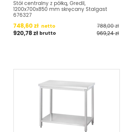
Stół centralny z półką, Gredil,
1200x700x850 mm skręcany Stalgast
676327
748,60
zł
788,00
zł
netto
920,78
zł
969,24
zł
brutto