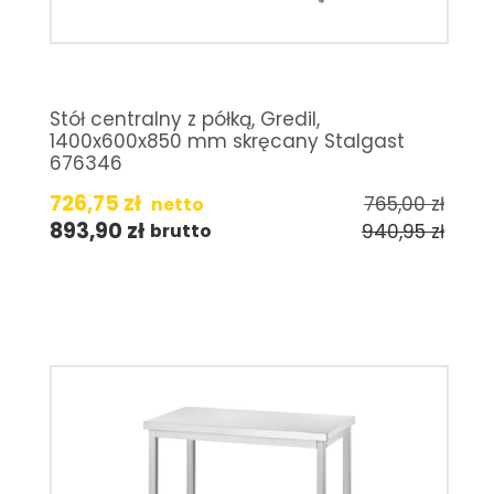
Stół centralny z półką, Gredil,
1400x600x850 mm skręcany Stalgast
676346
726,75
zł
765,00
zł
netto
893,90
zł
940,95
zł
brutto