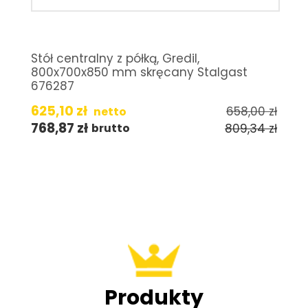
Stół centralny z półką, Gredil,
800x700x850 mm skręcany Stalgast
676287
625,10
zł
658,00
zł
netto
768,87
zł
809,34
zł
brutto
Produkty