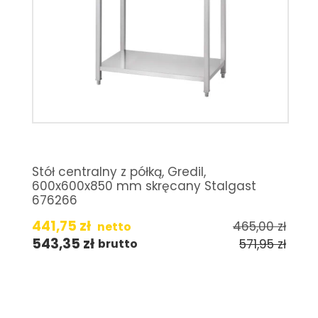
Stół centralny z półką, Gredil,
600x600x850 mm skręcany Stalgast
676266
441,75
zł
465,00
zł
netto
543,35
zł
571,95
zł
brutto