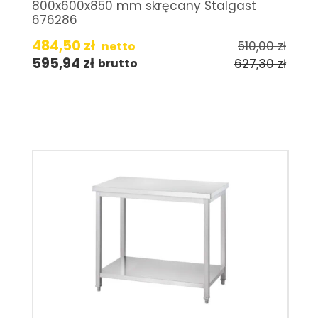
800x600x850 mm skręcany Stalgast
676286
484,50
zł
510,00
zł
netto
595,94
zł
627,30
zł
brutto