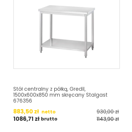
Stół centralny z półką, Gredil,
1500x600x850 mm skręcany Stalgast
676356
883,50
zł
930,00
zł
netto
1086,71
zł
1143,90
zł
brutto