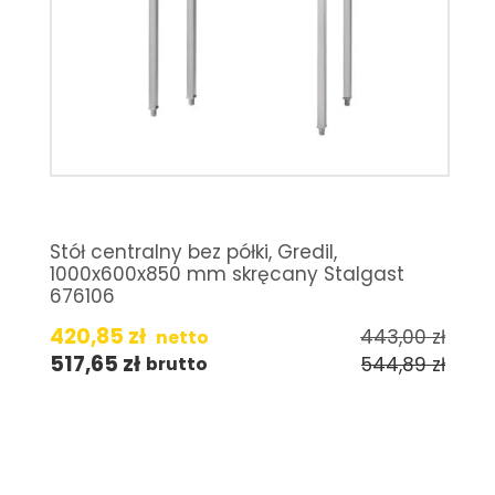
Stół centralny bez półki, Gredil,
1000x600x850 mm skręcany Stalgast
676106
420,85
zł
443,00
zł
netto
517,65
zł
544,89
zł
brutto