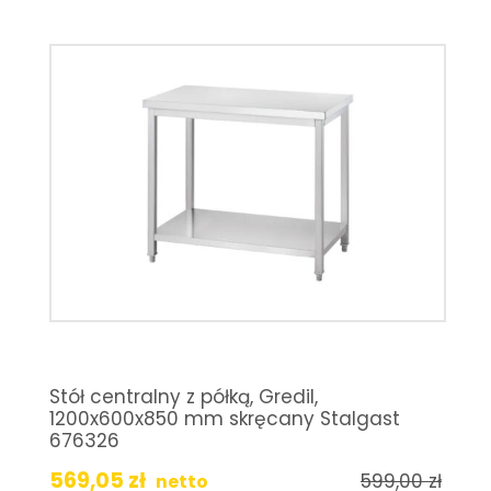
Stół centralny z półką, Gredil,
1200x600x850 mm skręcany Stalgast
676326
569,05
zł
599,00
zł
netto