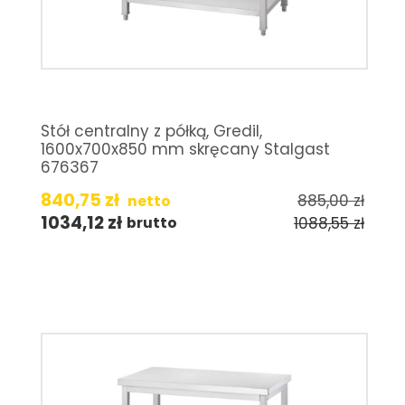
Stół centralny z półką, Gredil,
1600x700x850 mm skręcany Stalgast
676367
840,75
zł
885,00
zł
netto
1034,12
zł
1088,55
zł
brutto