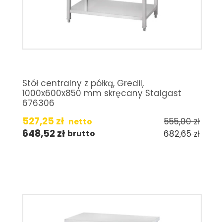
Stół centralny z półką, Gredil,
1000x600x850 mm skręcany Stalgast
676306
527,25
zł
555,00
zł
netto
648,52
zł
682,65
zł
brutto