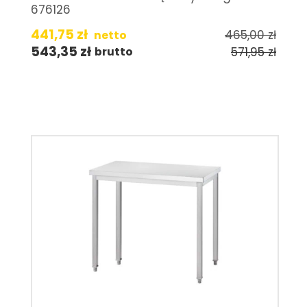
676126
441,75
zł
465,00
zł
netto
543,35
zł
571,95
zł
brutto