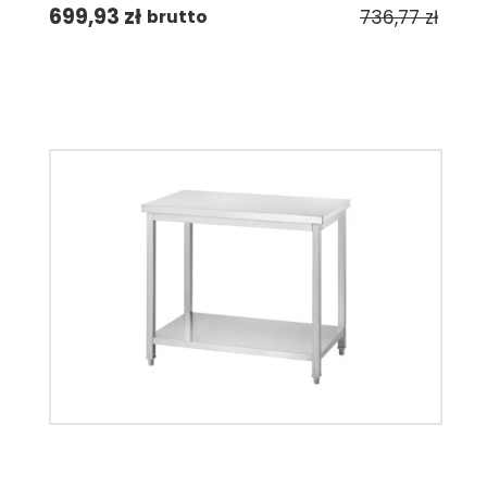
699,93
zł
736,77
zł
brutto