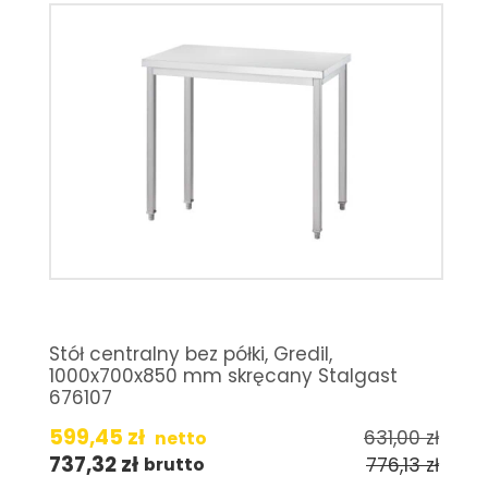
Stół centralny bez półki, Gredil,
1000x700x850 mm skręcany Stalgast
676107
599,45
zł
631,00
zł
netto
737,32
zł
776,13
zł
brutto