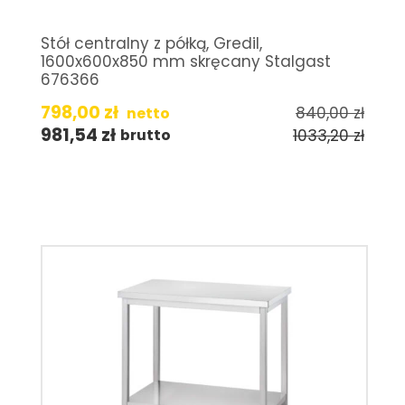
Stół centralny z półką, Gredil,
1600x600x850 mm skręcany Stalgast
676366
798,00
zł
840,00
zł
netto
981,54
zł
1033,20
zł
brutto