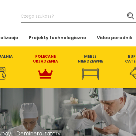
Czego
szukasz?
alizacje
Projekty technologiczne
Video poradnik
ALNIA
POLECANE
MEBLE
BUF
URZĄDZENIA
NIERDZEWNE
CATE
wody
»
Demineralizatory