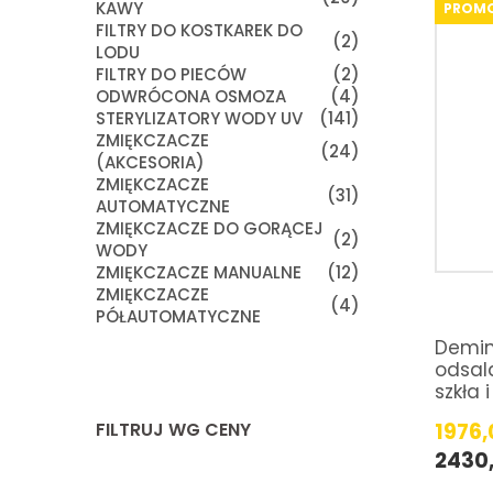
KAWY
PROM
FILTRY DO KOSTKAREK DO
(2)
LODU
FILTRY DO PIECÓW
(2)
ODWRÓCONA OSMOZA
(4)
STERYLIZATORY WODY UV
(141)
ZMIĘKCZACZE
(24)
(AKCESORIA)
ZMIĘKCZACZE
(31)
AUTOMATYCZNE
ZMIĘKCZACZE DO GORĄCEJ
(2)
WODY
ZMIĘKCZACZE MANUALNE
(12)
ZMIĘKCZACZE
(4)
PÓŁAUTOMATYCZNE
Demin
odsal
szkła 
FILTRUJ WG CENY
1976
2430