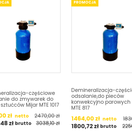
OCJA
PROMOCJA
Demineralizacja-częśc
eralizacja-częściowe
odsalanie,do pieców
anie do zmywarek do
konwekcyjno parowych 
i sztućców Mijar MTE 1017
MTE 817
,00
zł
2470,00
zł
netto
1464,00
zł
183
netto
,48
zł
3038,10
zł
brutto
1800,72
zł
225
brutto