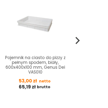
Pojemnik na ciasto do pizzy z
Pojemni
pełnym spodem, biały,
poliet
600x400x100 mm, Genus Dei
VAS010
29,
53,00
zł
netto
35,
65,19
zł
brutto