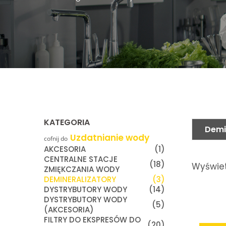
KATEGORIA
Demi
Uzdatnianie wody
cofnij do
Firma MIJAR produkuje różnego rodzaju automatyczne zmiękczacze w
AKCESORIA
(1)
CENTRALNE STACJE
(18)
Wyświet
ZMIĘKCZANIA WODY
DEMINERALIZATORY
(3)
DYSTRYBUTORY WODY
(14)
DYSTRYBUTORY WODY
(5)
(AKCESORIA)
FILTRY DO EKSPRESÓW DO
(20)