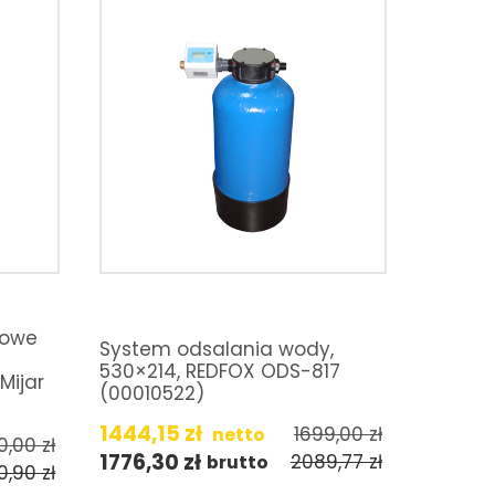
iowe
System odsalania wody,
530×214, REDFOX ODS-817
Mijar
(00010522)
1444,15
zł
1699,00
zł
netto
0,00
zł
1776,30
zł
2089,77
zł
brutto
0,90
zł