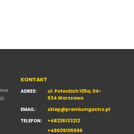
KONTAKT
enne
ADRES:
ul. Potockich 105a, 04-
534 Warszawa
00
EMAIL:
sklep@premiumgastro.pl
TELEFON:
+48226133212
+48609105996