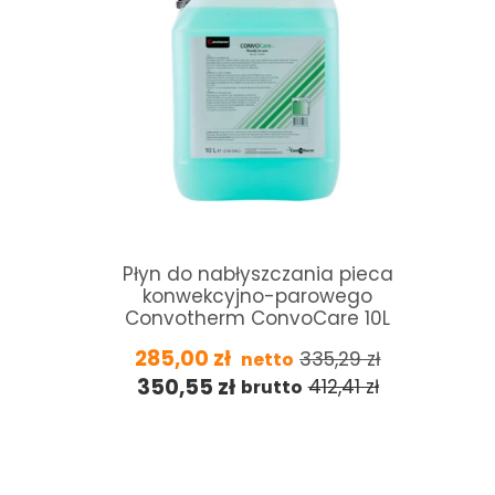
Płyn do nabłyszczania pieca
konwekcyjno-parowego
Convotherm ConvoCare 10L
285,00
zł
335,29
zł
netto
350,55
zł
412,41
zł
brutto