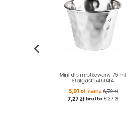
mm Stalgast
Mini dip młotkowany 75 ml
Stalgast 546044
5,91
zł
17,45
zł
6,72
zł
netto
7,27
zł
21,46
zł
8,27
zł
brutto