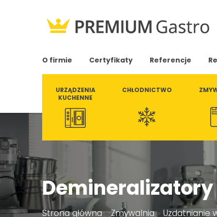
O firmie
Certyfikaty
Referencje
Re
URZĄDZENIA
CHŁODNICTWO
ZMYW
KUCHENNE
Demineralizatory
Strona główna
»
Zmywalnia
»
Uzdatnianie 