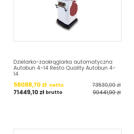
Dzielarko-zaokrąglarka automatyczna
Autobun 4-14 Resto Quality Autobun 4-
14
58088,70
zł
73530,00
zł
netto
71449,10
zł
90441,90
zł
brutto