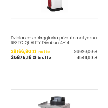
Dzielarko-zaokrąglarka półautomatyczna
RESTO QUALITY Divobun 4-14
29166,80
zł
36920,00
zł
netto
35875,16
zł
45411,60
zł
brutto