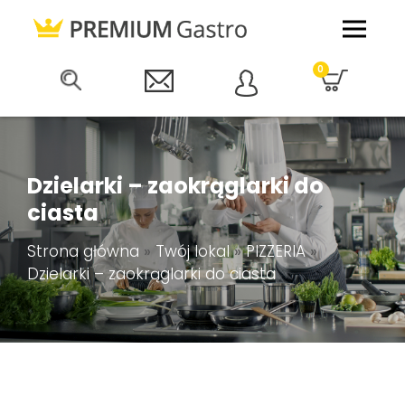
0
Dzielarki – zaokrąglarki do
ciasta
Strona główna
»
Twój lokal
»
PIZZERIA
»
Dzielarki – zaokrąglarki do ciasta