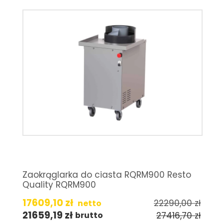
Zaokrąglarka do ciasta RQRM900 Resto
Quality RQRM900
17609,10
zł
22290,00
zł
netto
21659,19
zł
27416,70
zł
brutto