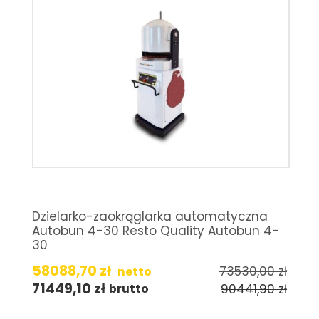
Dzielarko-zaokrąglarka automatyczna
Autobun 4-30 Resto Quality Autobun 4-
30
58088,70
zł
73530,00
zł
netto
71449,10
zł
90441,90
zł
brutto