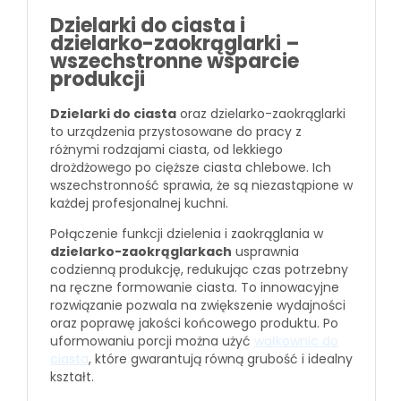
Dzielarki do ciasta i
dzielarko-zaokrąglarki –
wszechstronne wsparcie
produkcji
Dzielarki do ciasta
oraz dzielarko-zaokrąglarki
to urządzenia przystosowane do pracy z
różnymi rodzajami ciasta, od lekkiego
drożdżowego po cięższe ciasta chlebowe. Ich
wszechstronność sprawia, że są niezastąpione w
każdej profesjonalnej kuchni.
Połączenie funkcji dzielenia i zaokrąglania w
dzielarko-zaokrąglarkach
usprawnia
codzienną produkcję, redukując czas potrzebny
na ręczne formowanie ciasta. To innowacyjne
rozwiązanie pozwala na zwiększenie wydajności
oraz poprawę jakości końcowego produktu. Po
uformowaniu porcji można użyć
wałkownic do
ciasta
, które gwarantują równą grubość i idealny
kształt.