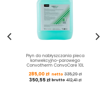
Płyn do nabłyszczania pieca
konwekcyjno-parowego
Convotherm ConvoCare 10L
285,00
zł
335,29
zł
netto
350,55
zł
412,41
zł
brutto