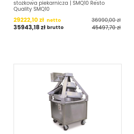
stożkowa piekarnicza | SMQ10 Resto
Quality SMQ10
29222,10
zł
36990,00
zł
netto
35943,18
zł
45497,70
zł
brutto