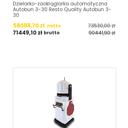
Dzielarko-zaokrąglarka automatyczna
Autobun 3-30 Resto Quality Autobun 3-
30
58088,70
zł
73530,00
zł
netto
71449,10
zł
90441,90
zł
brutto