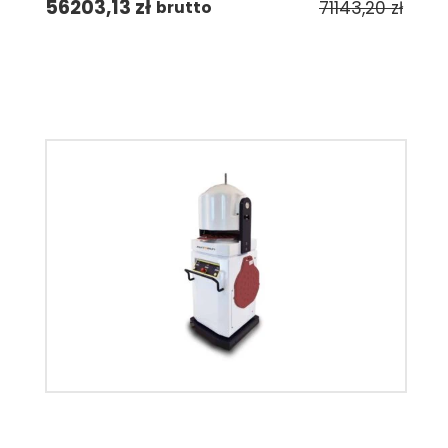
56203,13
zł
71143,20
zł
brutto