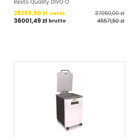
Resto Quality DIVO O
29269,50
zł
37050,00
zł
netto
36001,49
zł
45571,50
zł
brutto