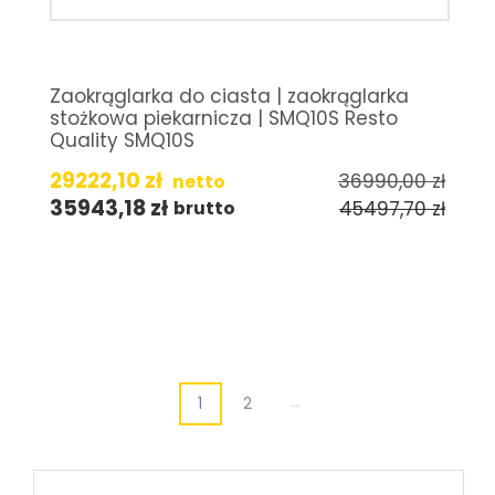
Zaokrąglarka do ciasta | zaokrąglarka
stożkowa piekarnicza | SMQ10S Resto
Quality SMQ10S
29222,10
zł
36990,00
zł
netto
35943,18
zł
45497,70
zł
brutto
1
2
→