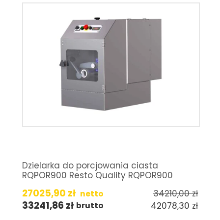
Dzielarka do porcjowania ciasta
RQPOR900 Resto Quality RQPOR900
27025,90
zł
34210,00
zł
netto
33241,86
zł
42078,30
zł
brutto