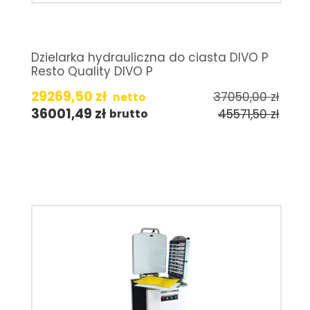
Dzielarka hydrauliczna do ciasta DIVO P
Resto Quality DIVO P
29269,50
zł
37050,00
zł
netto
36001,49
zł
45571,50
zł
brutto