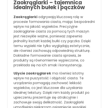
Zaokrąglarki – tajemnica
idealnych bułek i pączków
Zaokrąglarki
odgrywają kluczową rolę w
procesie formowania ciasta, mając bezpośredni
wpływ na jakość wypieków. Precyzyjne
zaokrąglanie ciasta za pomocą tych maszyn
jest niezwykle ważne, ponieważ zapewnia
jednolity kształt każdej bułki czy pączka. Dzięki
temu wypieki nie tylko wyglądają estetycznie,
ale również zachowują odpowiednią strukturę.
Dokładne formowanie ciasta sprawia, że
produkty są równomiernie wypieczone, co
przekłada się na ich smak i konsystencję.
Użycie zaokrąglarek
ma również istotny
wpływ na puszystość i objętość ciasta. Te
urządzenia pomagają zachować lekkość
wypieków, co jest kluczowe dla uzyskania
idealnej tekstury. Dzięki nim każdy produkt po
upieczeniu prezentuje się atrakcyjnie i
zachowuje swoją delikatność. Zaokrąglarki
umożliwiają piekarzom osiągnięcie wysokiej