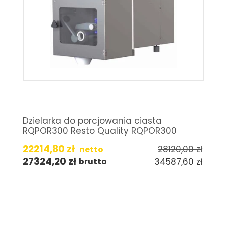
Dzielarka do porcjowania ciasta
RQPOR300 Resto Quality RQPOR300
22214,80
zł
28120,00
zł
netto
27324,20
zł
34587,60
zł
brutto