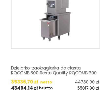
Dzielarko-zaokrąglarka do ciasta
RQCOMBI300 Resto Quality RQCOMBI300
35336,70
zł
44730,00
zł
netto
43464,14
zł
55017,90
zł
brutto