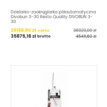
Dzielarko-zaokrąglarka półautomatyczna
Divobun 3-30 Resto Quality DIVOBUN 3-
30
29166,80
zł
36920,00
zł
netto
35875,16
zł
45411,60
zł
brutto