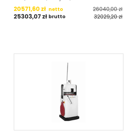
20571,60
zł
26040,00
zł
netto
25303,07
zł
32029,20
zł
brutto