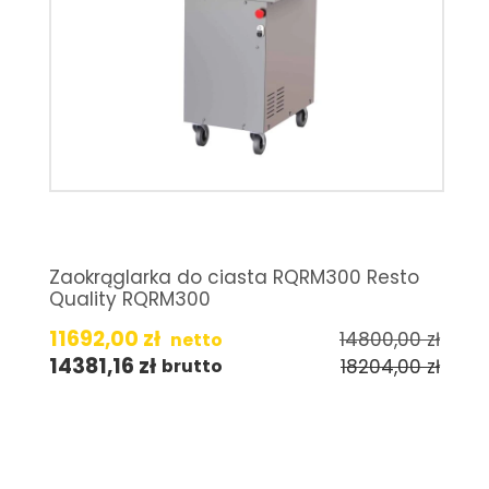
Zaokrąglarka do ciasta RQRM300 Resto
Quality RQRM300
11692,00
zł
14800,00
zł
netto
14381,16
zł
18204,00
zł
brutto