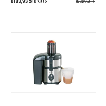
8183,93
zł
10229,91
zł
brutto