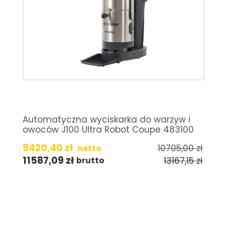
Automatyczna wyciskarka do warzyw i
owoców J100 Ultra Robot Coupe 483100
9420,40
zł
10705,00
zł
netto
11587,09
zł
13167,15
zł
brutto