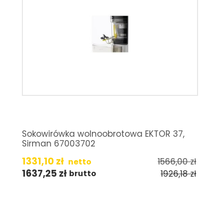
Sokowirówka wolnoobrotowa EKTOR 37,
Sirman 67003702
1331,10
zł
1566,00
zł
netto
1637,25
zł
1926,18
zł
brutto