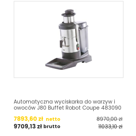
Automatyczna wyciskarka do warzyw i
owoców J80 Buffet Robot Coupe 483090
7893,60
zł
8970,00
zł
netto
9709,13
zł
11033,10
zł
brutto