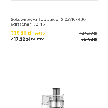
Sokowirówka Top Juicer 210x310x400
Bartscher 150145
339,20
zł
424,00
zł
netto
417,22
zł
521,52
zł
brutto