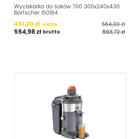
Wyciskarka do soków 700 300x240x430
Bartscher 150184
451,20
zł
564,00
zł
netto
554,98
zł
693,72
zł
brutto