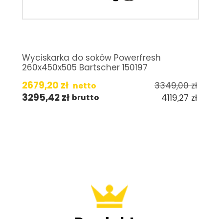
Wyciskarka do soków Powerfresh
260x450x505 Bartscher 150197
2679,20
zł
3349,00
zł
netto
3295,42
zł
4119,27
zł
brutto