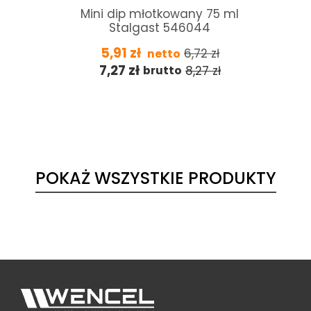
Płyn do nabłyszczania pieca
 ml
konwekcyjno-parowego
Convotherm ConvoCare 10L
285,00
zł
335,29
zł
netto
350,55
zł
412,41
zł
brutto
POKAŻ WSZYSTKIE PRODUKTY