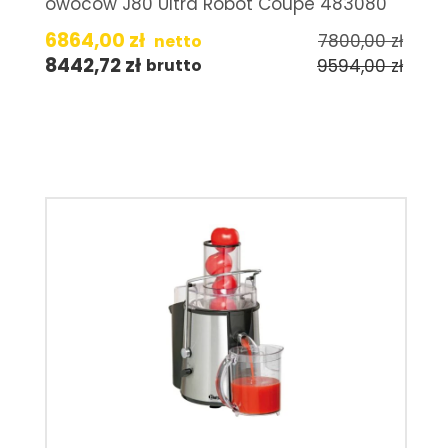
owoców J80 Ultra Robot Coupe 483080
6864,00
zł
7800,00
zł
netto
8442,72
zł
9594,00
zł
brutto