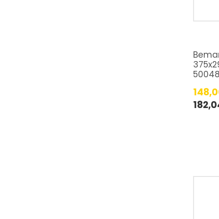
Bemar
375x2
50048
148,
182,