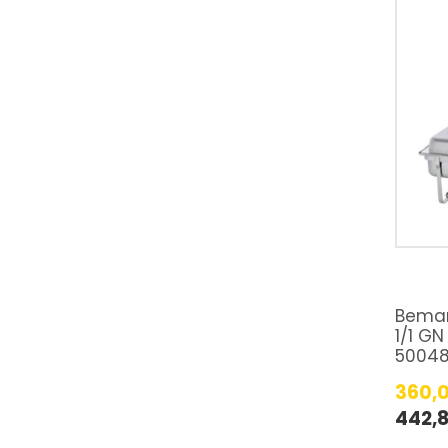
Bemar
1/1 GN
5004
360,
442,