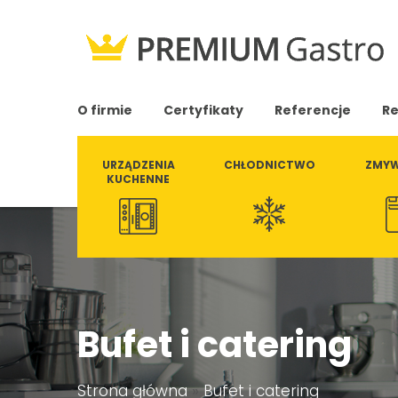
O firmie
Certyfikaty
Referencje
Re
URZĄDZENIA
CHŁODNICTWO
ZMYW
KUCHENNE
Bufet i catering
Strona główna
»
Bufet i catering