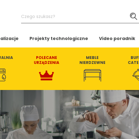
Czego
szukasz?
alizacje
Projekty technologiczne
Video poradnik
ALNIA
POLECANE
MEBLE
BUF
URZĄDZENIA
NIERDZEWNE
CATE