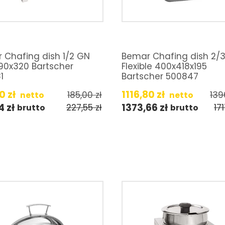
 Chafing dish 1/2 GN
Bemar Chafing dish 2/
90x320 Bartscher
Flexible 400x418x195
1
Bartscher 500847
00
zł
1116,80
zł
185,00
zł
139
netto
netto
04
zł
1373,66
zł
227,55
zł
17
brutto
brutto