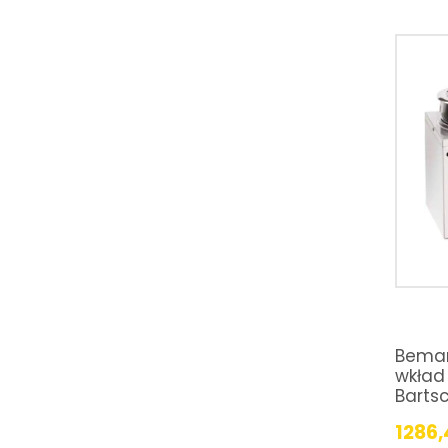
Bemar
wkład 
Barts
1286