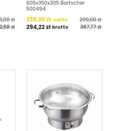
605x350x305 Bartscher
500494
239,20
zł
6,00
zł
299,00
zł
netto
294,22
zł
2,58
zł
367,77
zł
brutto