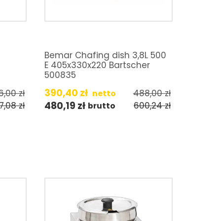
3
Bemar Chafing dish 3,8L 500
E 405x330x220 Bartscher
500835
390,40
zł
6,00
zł
488,00
zł
netto
480,19
zł
17,08
zł
600,24
zł
brutto