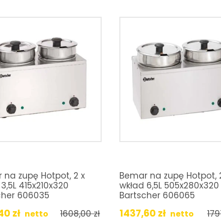
 na zupę Hotpot, 2 x
Bemar na zupę Hotpot, 
3,5L 415x210x320
wkład 6,5L 505x280x320
cher 606035
Bartscher 606065
,40
zł
1437,60
zł
1608,00
zł
17
netto
netto