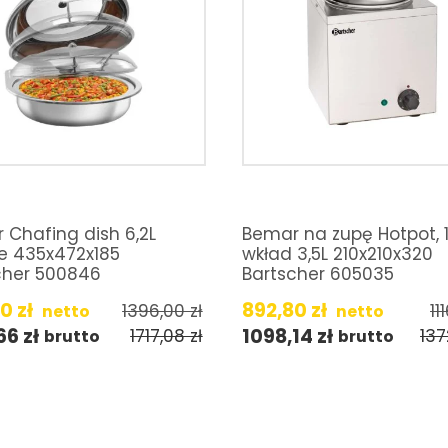
 Chafing dish 6,2L
Bemar na zupę Hotpot, 1
le 435x472x185
wkład 3,5L 210x210x320
cher 500846
Bartscher 605035
80
zł
892,80
zł
1396,00
zł
11
netto
netto
,66
zł
1098,14
zł
1717,08
zł
13
brutto
brutto