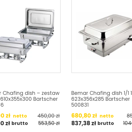
 Chafing dish – zestaw
Bemar Chafing dish 1/1 
 610x355x300 Bartscher
623x356x285 Bartscher
86
500831
00
zł
680,80
zł
450,00
zł
8
netto
netto
80
zł
837,38
zł
553,50
zł
104
brutto
brutto