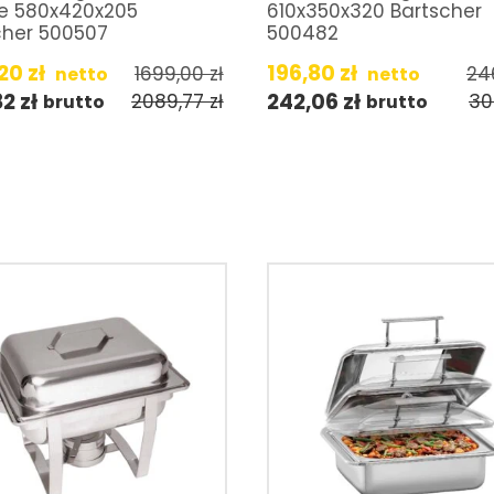
le 580x420x205
610x350x320 Bartscher
cher 500507
500482
,20
zł
196,80
zł
1699,00
zł
24
netto
netto
82
zł
242,06
zł
2089,77
zł
30
brutto
brutto