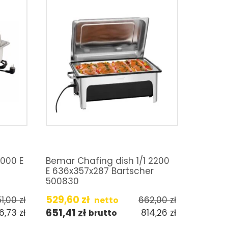
1000 E
Bemar Chafing dish 1/1 2200
E 636x357x287 Bartscher
500830
529,60
zł
51,00
zł
662,00
zł
netto
651,41
zł
6,73
zł
814,26
zł
brutto