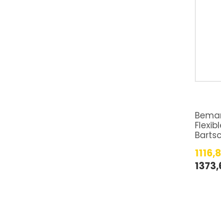
Bemar
Flexib
Barts
1116,
1373