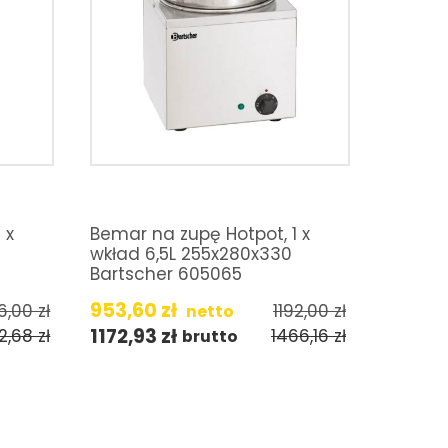
 x
Bemar na zupę Hotpot, 1 x
wkład 6,5L 255x280x330
Bartscher 605065
953,60
zł
16,00
zł
1192,00
zł
netto
1172,93
zł
72,68
zł
1466,16
zł
brutto