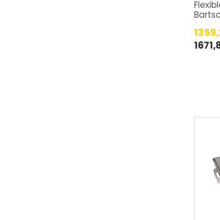
Flexib
Barts
1359
1671,