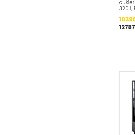
cukier
320 l,
1039
1278