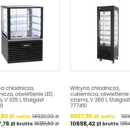
na chłodnicza,
Witryna chłodnicza,
nicza, oświetlenie LED,
cukiernicza, oświetlenie 
, V 325 l, Stalgast
czarna, V 360 l, Stalgas
0
777451
,80
zł
8697,90
zł
14920,00
zł
110
netto
netto
7,76
zł
10698,42
zł
18351,60
zł
135
brutto
brutto