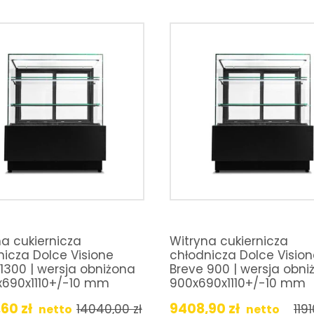
a cukiernicza
Witryna cukiernicza
nicza Dolce Visione
chłodnicza Dolce Visio
1300 | wersja obniżona
Breve 900 | wersja obni
0x690x1110+/-10 mm
900x690x1110+/-10 mm
,60
zł
9408,90
zł
14040,00
zł
119
netto
netto