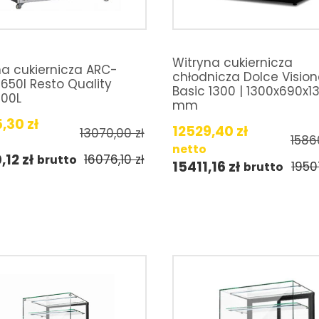
Witryna cukiernicza
na cukiernicza ARC-
chłodnicza Dolce Visio
 650l Resto Quality
Basic 1300 | 1300x690x1
00L
mm
5,30
zł
12529,40
zł
13070,00
zł
1586
netto
,12
zł
16076,10
zł
brutto
15411,16
zł
1950
brutto