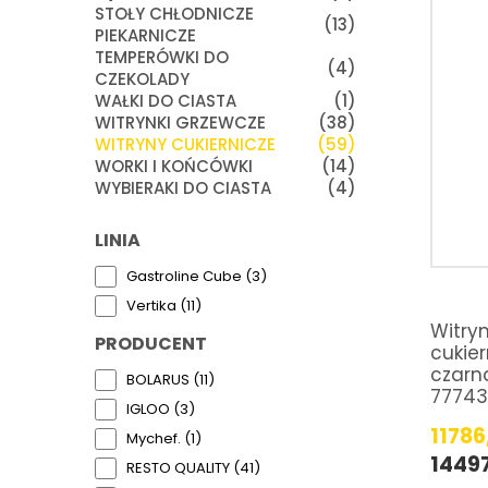
STOŁY CHŁODNICZE
(13)
PIEKARNICZE
TEMPERÓWKI DO
(4)
CZEKOLADY
WAŁKI DO CIASTA
(1)
WITRYNKI GRZEWCZE
(38)
WITRYNY CUKIERNICZE
(59)
WORKI I KOŃCÓWKI
(14)
WYBIERAKI DO CIASTA
(4)
LINIA
Gastroline Cube (3)
Vertika (11)
Witry
PRODUCENT
cukier
czarna
BOLARUS (11)
77743
IGLOO (3)
11786
Mychef. (1)
1449
RESTO QUALITY (41)