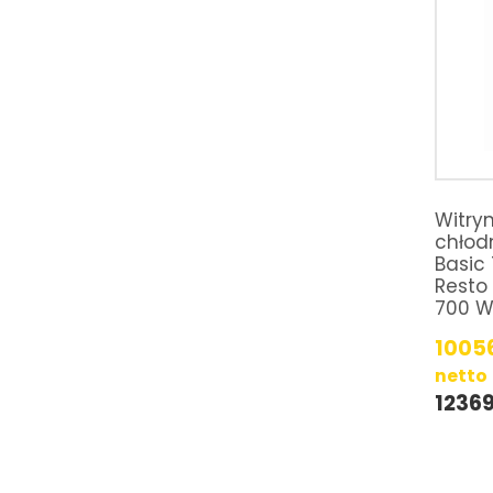
Witryn
chłod
Basic
Resto
700 W
1005
netto
1236