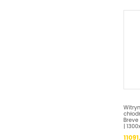
Witryn
chłod
Breve 
| 130
11091