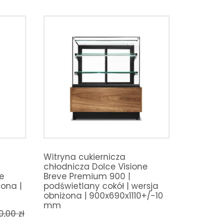
Witryna cukiernicza
chłodnicza Dolce Visione
ne
Breve Premium 900 |
żona |
podświetlany cokół | wersja
obniżona | 900x690x1110+/-10
mm
10,00
zł