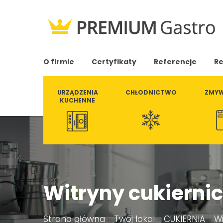
O firmie
Certyfikaty
Referencje
Re
URZĄDZENIA
CHŁODNICTWO
ZMYW
KUCHENNE
Witryny cukierni
Strona główna
»
Twój lokal
»
CUKIERNIA
»
Wi