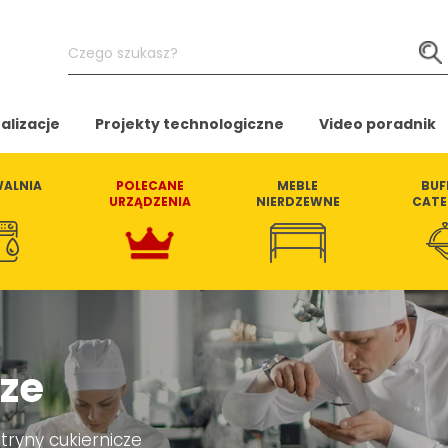
Czego
szukasz?
alizacje
Projekty technologiczne
Video poradnik
ALNIA
POLECANE
MEBLE
BUF
URZĄDZENIA
NIERDZEWNE
CATE
cze
tryny cukiernicze