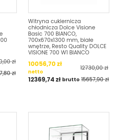
Witryna cukiernicza
chłodnicza Dolce Visione
ne
Basic 700 BIANCO,
300
700x670x1300 mm, białe
wnętrze, Resto Quality DOLCE
VISIONE 700 W1 BIANCO
0,00
zł
10056,70
zł
12730,00
zł
netto
7,80
zł
12369,74
zł
15657,90
zł
brutto