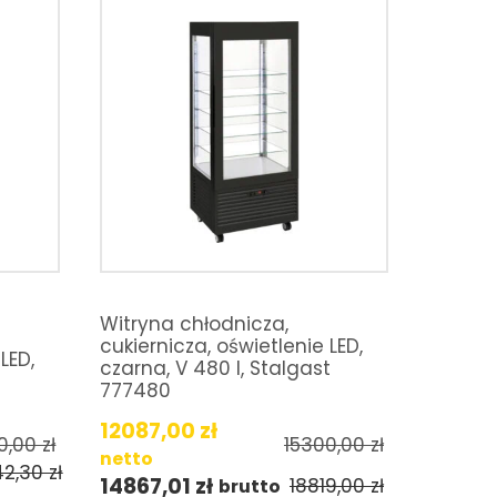
Witryna chłodnicza,
cukiernicza, oświetlenie LED,
LED,
czarna, V 480 l, Stalgast
t
777480
12087,00
zł
10,00
zł
15300,00
zł
netto
42,30
zł
14867,01
zł
18819,00
zł
brutto