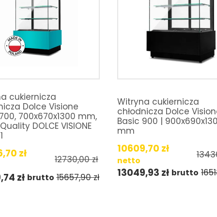
a cukiernicza
Witryna cukiernicza
nicza Dolce Visione
chłodnicza Dolce Visio
 700, 700x670x1300 mm,
Basic 900 | 900x690x13
 Quality DOLCE VISIONE
mm
1
10609,70
zł
6,70
zł
1343
12730,00
zł
netto
13049,93
zł
165
brutto
9,74
zł
15657,90
zł
brutto