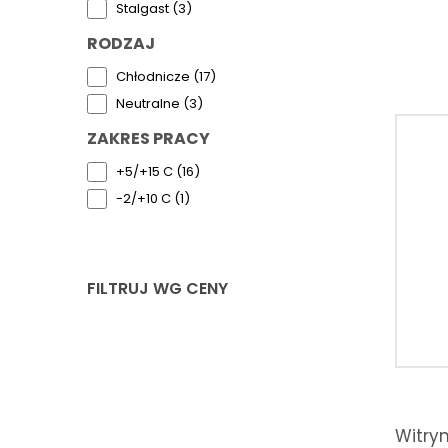
Stalgast (3)
RODZAJ
Chłodnicze (17)
Neutralne (3)
ZAKRES PRACY
+5/+15 C (16)
-2/+10 C (1)
FILTRUJ WG CENY
Witry