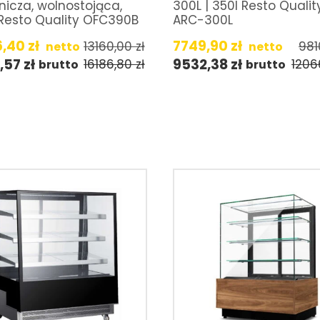
nicza, wolnostojąca,
300L | 350l Resto Qualit
 Resto Quality OFC390B
ARC-300L
6,40
zł
7749,90
zł
13160,00
zł
981
netto
netto
7,57
zł
9532,38
zł
16186,80
zł
1206
brutto
brutto