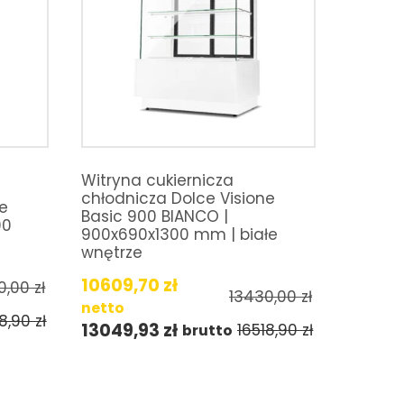
Witryna cukiernicza
chłodnicza Dolce Visione
ne
Basic 900 BIANCO |
00
900x690x1300 mm | białe
wnętrze
10609,70
zł
0,00
zł
13430,00
zł
netto
18,90
zł
13049,93
zł
16518,90
zł
brutto