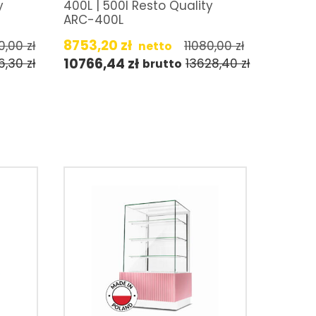
y
400L | 500l Resto Quality
ARC-400L
8753,20
zł
0,00
zł
11080,00
zł
netto
10766,44
zł
6,30
zł
13628,40
zł
brutto