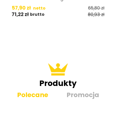
57,90
zł
65,80
zł
netto
71,22
zł
80,93
zł
brutto
Produkty
Polecane
Promocja