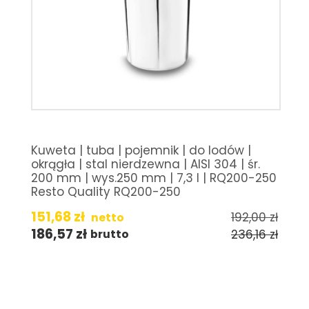
Kuweta | tuba | pojemnik | do lodów |
okrągła | stal nierdzewna | AISI 304 | śr.
200 mm | wys.250 mm | 7,3 l | RQ200-250
Resto Quality RQ200-250
151,68
zł
192,00
zł
netto
186,57
zł
236,16
zł
brutto