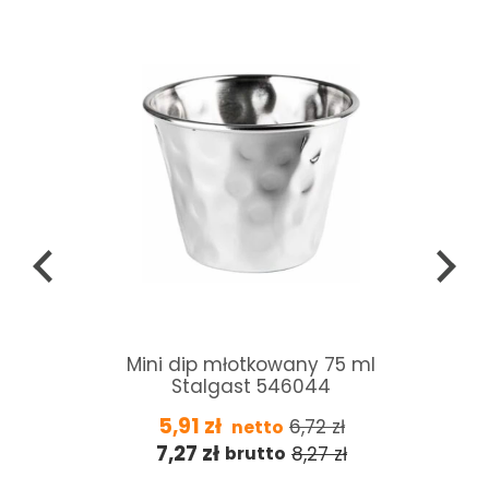
t
Mini dip młotkowany 75 ml
Stalgast 546044
5,91
zł
6,72
zł
netto
7,27
zł
8,27
zł
brutto