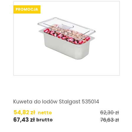
PROMOCJA
Kuweta do lodów Stalgast 535014
54,82
zł
62,30
zł
netto
67,43
zł
76,63
zł
brutto