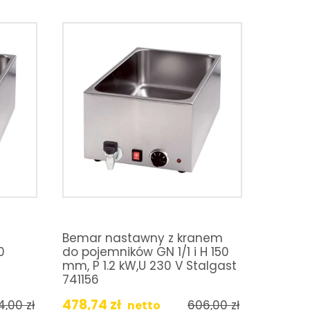
Bemar nastawny z kranem
0
do pojemników GN 1/1 i H 150
mm, P 1.2 kW,U 230 V Stalgast
741156
478,74
zł
4,00
zł
606,00
zł
netto