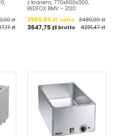
0,
z kranem, 770x600x300,
REDFOX BMV – 2120
2965,65
zł
9,00
zł
3489,00
zł
netto
3647,75
zł
27,17
zł
4291,47
zł
brutto