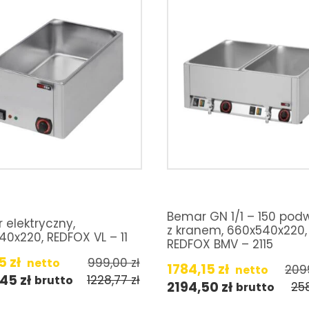
Bemar GN 1/1 – 150 pod
 elektryczny,
z kranem, 660x540x220,
0x220, REDFOX VL – 11
REDFOX BMV – 2115
15
zł
999,00
zł
netto
1784,15
zł
209
netto
,45
zł
1228,77
zł
brutto
2194,50
zł
25
brutto