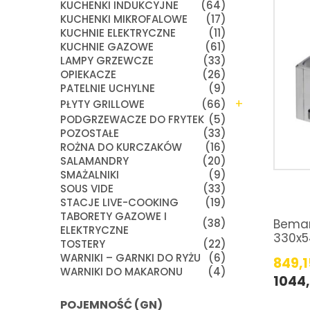
KUCHENKI INDUKCYJNE
(64)
KUCHENKI MIKROFALOWE
(17)
KUCHNIE ELEKTRYCZNE
(11)
KUCHNIE GAZOWE
(61)
LAMPY GRZEWCZE
(33)
OPIEKACZE
(26)
PATELNIE UCHYLNE
(9)
+
PŁYTY GRILLOWE
(66)
PODGRZEWACZE DO FRYTEK
(5)
POZOSTAŁE
(33)
ROŻNA DO KURCZAKÓW
(16)
SALAMANDRY
(20)
SMAŻALNIKI
(9)
SOUS VIDE
(33)
STACJE LIVE-COOKING
(19)
TABORETY GAZOWE I
(38)
Bemar
ELEKTRYCZNE
330x54
TOSTERY
(22)
WARNIKI – GARNKI DO RYŻU
(6)
849,
WARNIKI DO MAKARONU
(4)
1044
POJEMNOŚĆ (GN)