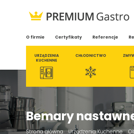
O firmie
Certyfikaty
Referencje
Re
URZĄDZENIA
CHŁODNICTWO
ZMYW
KUCHENNE
Bemary nastawn
Strona główna
»
Urządzenia Kuchenne
»
Ob