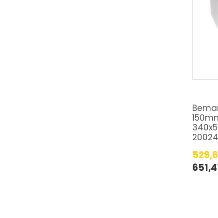
Bemar
150mm
340x5
2002
529,
651,4