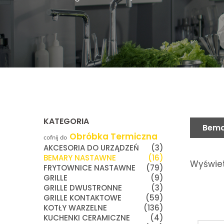
KATEGORIA
Bema
Obróbka Termiczna
cofnij do
AKCESORIA DO URZĄDZEŃ
(3)
BEMARY NASTAWNE
(16)
Wyświet
FRYTOWNICE NASTAWNE
(79)
GRILLE
(9)
GRILLE DWUSTRONNE
(3)
GRILLE KONTAKTOWE
(59)
KOTŁY WARZELNE
(136)
KUCHENKI CERAMICZNE
(4)