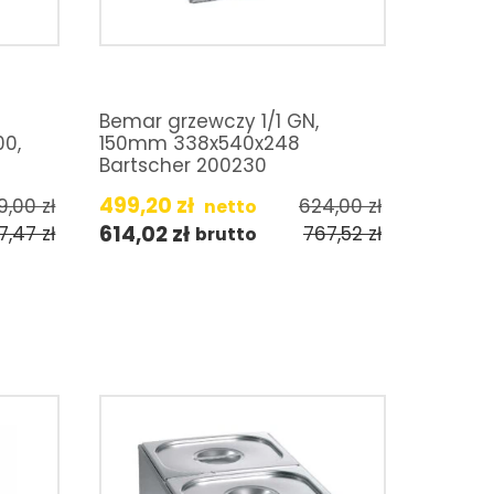
Bemar grzewczy 1/1 GN,
00,
150mm 338x540x248
Bartscher 200230
499,20
zł
9,00
zł
624,00
zł
netto
614,02
zł
7,47
zł
767,52
zł
brutto