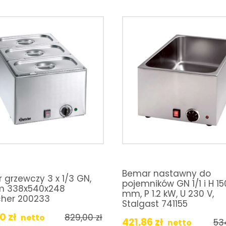
Bemar nastawny do
 grzewczy 3 x 1/3 GN,
pojemników GN 1/1 i H 15
m 338x540x248
mm, P 1.2 kW, U 230 V,
cher 200233
Stalgast 741155
20
zł
829,00
zł
netto
421,86
zł
53
netto