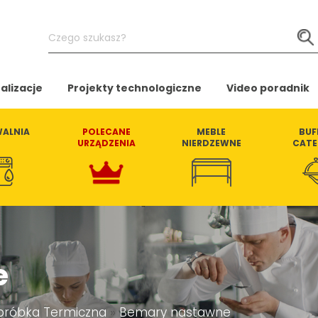
Czego
szukasz?
alizacje
Projekty technologiczne
Video poradnik
ALNIA
POLECANE
MEBLE
BUF
URZĄDZENIA
NIERDZEWNE
CATE
e
róbka Termiczna
»
Bemary nastawne