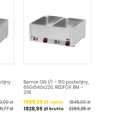
wójny
Bemar GN 1/1 – 150 podwójny,
660x540x220, REDFOX BM –
2115
1568,25
zł
9,00
zł
1845,00
zł
netto
1928,95
zł
81,77
zł
2269,35
zł
brutto