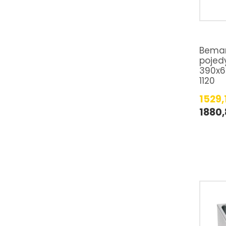
Bemar
pojed
390x6
1120
1529,
1880