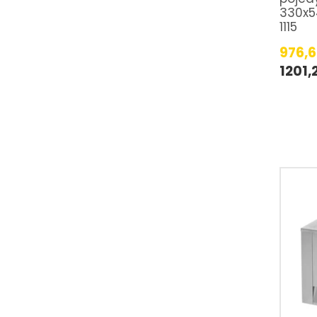
330x5
1115
976,
1201,