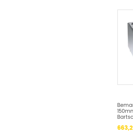
Bemar
150m
Barts
663,