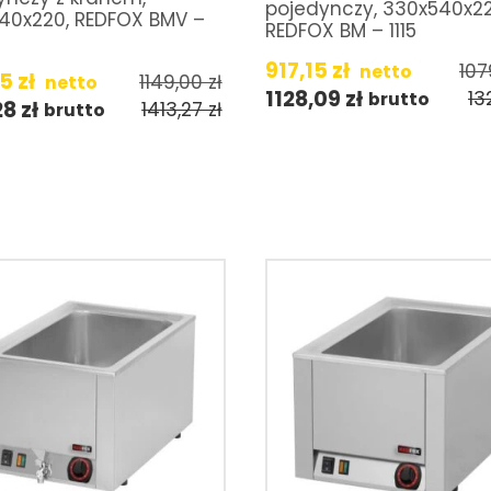
pojedynczy, 330x540x22
40x220, REDFOX BMV –
REDFOX BM – 1115
917,15
zł
107
netto
65
zł
1149,00
zł
netto
1128,09
zł
13
brutto
28
zł
1413,27
zł
brutto