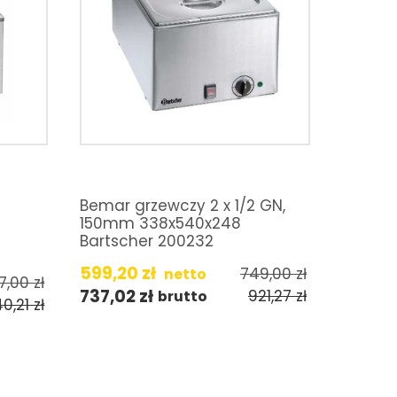
Bemar grzewczy 2 x 1/2 GN,
150mm 338x540x248
Bartscher 200232
599,20
zł
749,00
zł
netto
7,00
zł
737,02
zł
921,27
zł
brutto
40,21
zł