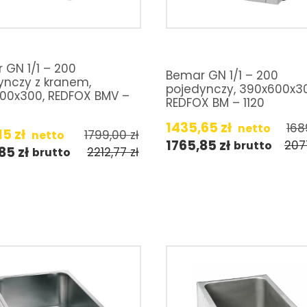
 GN 1/1 – 200
Bemar GN 1/1 – 200
ynczy z kranem,
pojedynczy, 390x600x3
00x300, REDFOX BMV –
REDFOX BM – 1120
1435,65
zł
168
netto
15
zł
1799,00
zł
netto
1765,85
zł
207
brutto
,85
zł
2212,77
zł
brutto