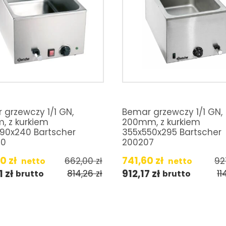
 grzewczy 1/1 GN,
Bemar grzewczy 1/1 GN,
, z kurkiem
200mm, z kurkiem
90x240 Bartscher
355x550x295 Bartscher
40
200207
60
zł
741,60
zł
662,00
zł
92
netto
netto
1
zł
912,17
zł
814,26
zł
11
brutto
brutto