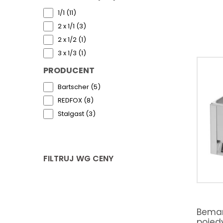
1/1 (11)
2 x 1/1 (3)
2 x 1/2 (1)
3 x 1/3 (1)
PRODUCENT
Bartscher (5)
REDFOX (8)
Stalgast (3)
FILTRUJ WG CENY
Bemar 
pojed