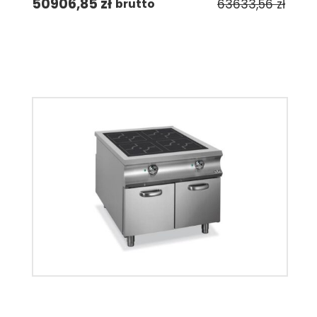
50906,85
zł
63633,56
zł
brutto