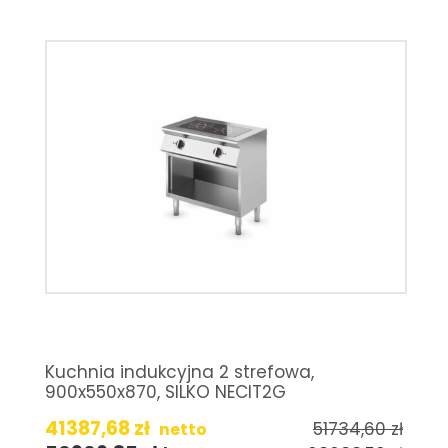
Kuchnia indukcyjna 2 strefowa,
900x550x870, SILKO NECIT2G
41387,68
zł
51734,60
zł
netto