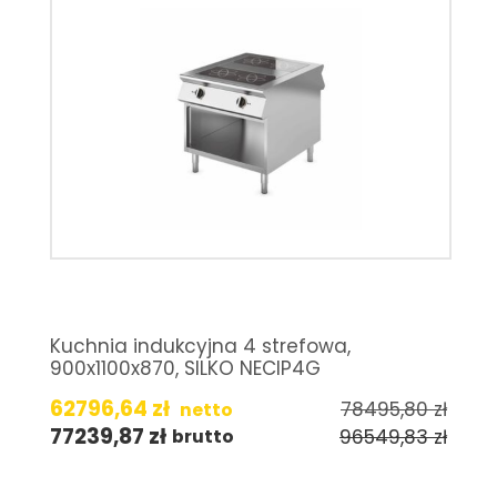
Kuchnia indukcyjna 4 strefowa,
900x1100x870, SILKO NECIP4G
62796,64
zł
78495,80
zł
netto
77239,87
zł
96549,83
zł
brutto