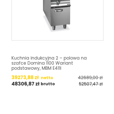
Kuchnia indukcyjna 2 – polowa na
szafce Domina 1100 Wariant
podstawowy, MBM E411I
39273,88
zł
42689,00
zł
netto
48306,87
zł
52507,47
zł
brutto