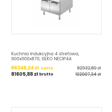
Kuchnia indukcyjna 4 strefowa,
900x1100x870, SILKO NECIP4A
66346,24
zł
82932,80
zł
netto
81605,88
zł
102007,34
zł
brutto