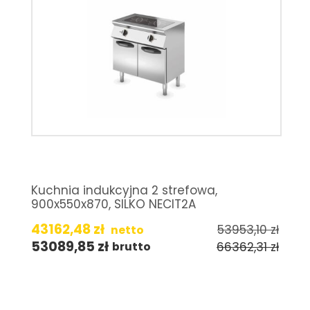
Kuchnia indukcyjna 2 strefowa,
900x550x870, SILKO NECIT2A
43162,48
zł
53953,10
zł
netto
53089,85
zł
66362,31
zł
brutto