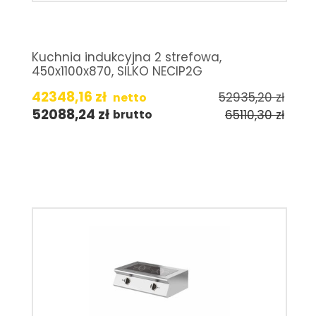
Kuchnia indukcyjna 2 strefowa,
450x1100x870, SILKO NECIP2G
42348,16
zł
52935,20
zł
netto
52088,24
zł
65110,30
zł
brutto