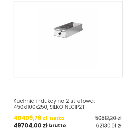
Kuchnia indukcyjna 2 strefowa,
450x1100x250, SILKO NECIP2T
40409,76
zł
50512,20
zł
netto
49704,00
zł
62130,01
zł
brutto