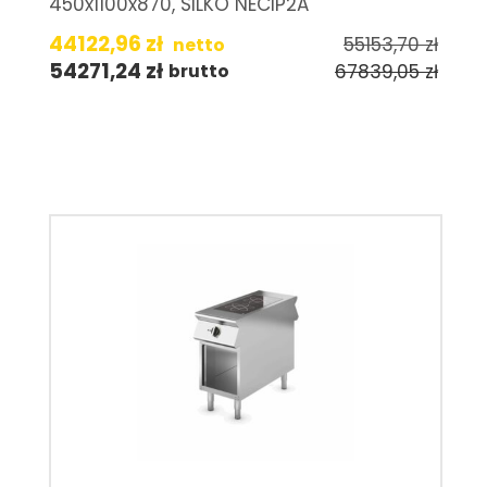
450x1100x870, SILKO NECIP2A
44122,96
zł
55153,70
zł
netto
54271,24
zł
67839,05
zł
brutto