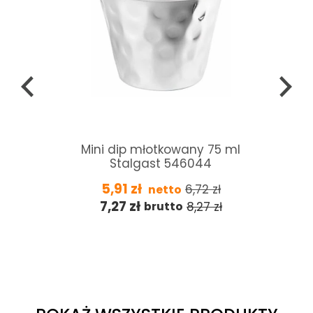
Płyn do nabłyszczania pieca
konwekcyjno-parowego
Convotherm ConvoCare 10L
285,00
zł
335,29
zł
netto
350,55
zł
412,41
zł
brutto