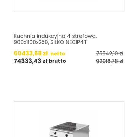
Kuchnia indukcyjna 4 strefowa,
900x1100x250, SILKO NECIP4T
60433,68
zł
75542,10
zł
netto
74333,43
zł
92916,78
zł
brutto