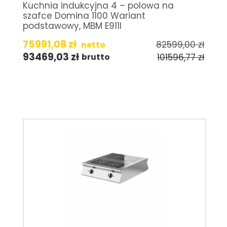
Kuchnia indukcyjna 4 – polowa na
szafce Domina 1100 Wariant
podstawowy, MBM E911I
75991,08
zł
82599,00
zł
netto
93469,03
zł
101596,77
zł
brutto