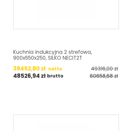
Kuchnia indukcyjna 2 strefowa,
900x550x250, SILKO NECIT2T
39452,80
zł
49316,00
zł
netto
48526,94
zł
60658,68
zł
brutto