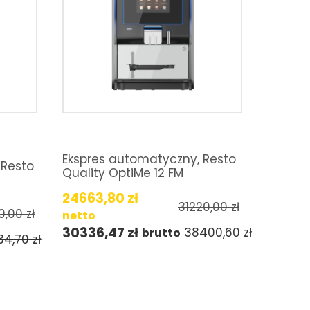
Ekspres automatyczny, Resto
 Resto
Quality OptiMe 12 FM
24663,80
zł
31220,00
zł
0,00
zł
netto
30336,47
zł
38400,60
zł
brutto
34,70
zł