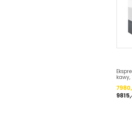
Ekspr
kawy, 
7980
9815