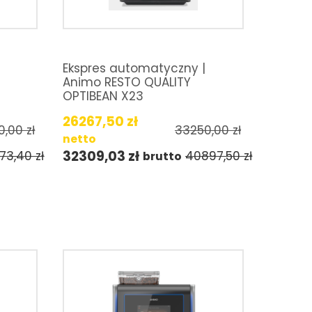
Ekspres automatyczny |
Animo RESTO QUALITY
OPTIBEAN X23
26267,50
zł
0,00
zł
33250,00
zł
netto
32309,03
zł
73,40
zł
40897,50
zł
brutto