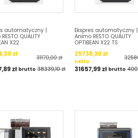
es automatyczny |
Ekspres automatyczny |
 RESTO QUALITY
Animo RESTO QUALITY
EAN X22
OPTIBEAN X22 TS
4,30
zł
25738,20
zł
31170,00
zł
3258
netto
7,89
zł
31657,99
zł
38339,10
zł
400
brutto
brutto