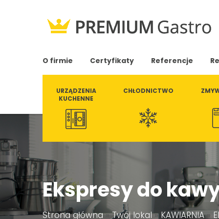
O firmie
Certyfikaty
Referencje
Re
URZĄDZENIA
CHŁODNICTWO
ZMYW
KUCHENNE
Ekspresy do kaw
Strona główna
»
Twój lokal
»
KAWIARNIA
»
E