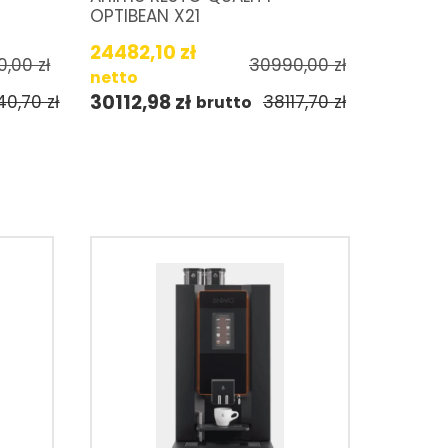
OPTIBEAN X21
24482,10
zł
0,00
zł
30990,00
zł
netto
30112,98
zł
40,70
zł
38117,70
zł
brutto