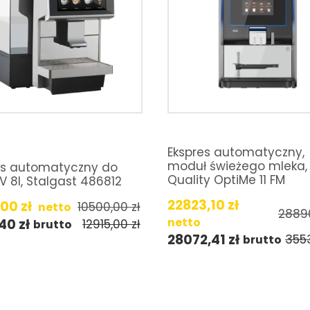
Ekspres automatyczny,
moduł świeżego mleka,
es automatyczny do
Quality OptiMe 11 FM
V 8l, Stalgast 486812
22823,10
zł
,00
zł
10500,00
zł
netto
2889
netto
,40
zł
12915,00
zł
brutto
28072,41
zł
355
brutto