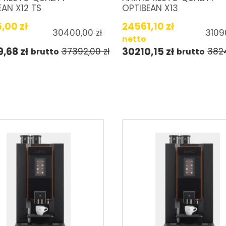
EAN X12 TS
OPTIBEAN X13
6,00
zł
24561,10
zł
30400,00
zł
3109
netto
9,68
zł
30210,15
zł
37392,00
zł
382
brutto
brutto