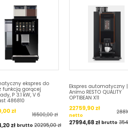
atyczny ekspres do
Ekspres automatyczny |
 funkcją gorącej
Animo RESTO QUALITY
ady, P 3.1 kW, V 6
OPTIBEAN X11
ast 486810
22759,90
zł
0,00
zł
2881
16500,00
zł
netto
27994,68
zł
35
brutto
4,20
zł
20295,00
zł
brutto