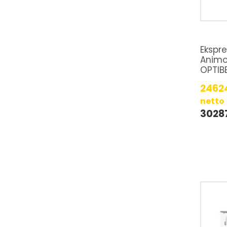
Ekspr
Animo
OPTIB
2462
netto
3028