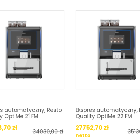
es automatyczny, Resto
Ekspres automatyczny, 
y OptiMe 21 FM
Quality OptiMe 22 FM
3,70
zł
27752,70
zł
34030,00
zł
3513
netto