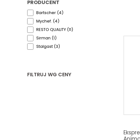
PRODUCENT
Bartscher (4)
Mychef. (4)
RESTO QUALITY (11)
Sirman (1)
Stalgast (3)
FILTRUJ WG CENY
Ekspr
Animo