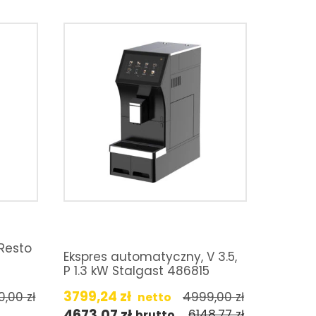
Resto
Ekspres automatyczny, V 3.5,
P 1.3 kW Stalgast 486815
3799,24
zł
0,00
zł
4999,00
zł
netto
4673,07
zł
6148,77
zł
brutto