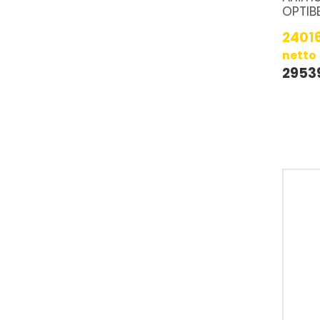
OPTIB
2401
netto
2953