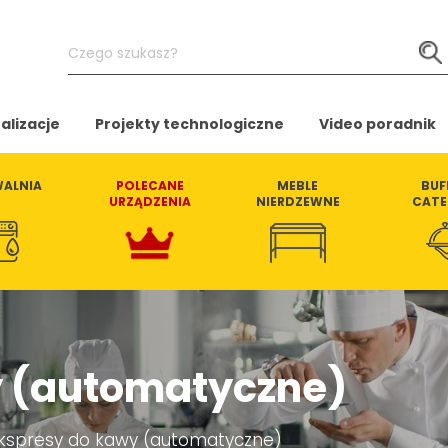
Czego
szukasz?
alizacje
Projekty technologiczne
Video poradnik
ALNIA
POLECANE
MEBLE
BUF
URZĄDZENIA
NIERDZEWNE
CATE
y (automatyczne)
kspresy do kawy (automatyczne)