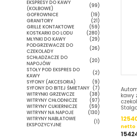
EKSPRESY DO KAWY
(99)
(KOLBOWE)
GOFROWNICE
(19)
GRANITORY
(21)
GRILLE KONTAKTOWE
(59)
KOSTKARKI DO LODU
(280)
MŁYNKI DO KAWY
(29)
PODGRZEWACZE DO
(26)
CZEKOLADY
SCHŁADZACZE DO
(20)
NAPOJÓW
STOŁY POD EKSPRES DO
(2)
KAWY
SYFONY (AKCESORIA)
(9)
SYFONY DO BITEJ ŚMIETANY
(7)
Autom
WITRYNKI GRZEWCZE
(38)
kawy z
WITRYNY CHŁODNICZE
(97)
czekol
WITRYNY CUKIERNICZE
(59)
Stalg
WITRYNY NA NAPOJE
(130)
1254
WITRYNY NABLATOWE
(1)
EKSPOZYCYJNE
netto
1542