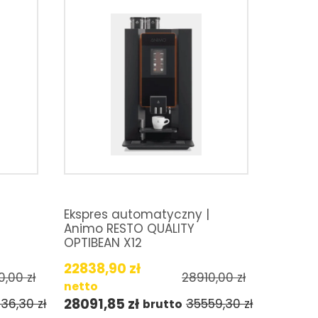
Ekspres automatyczny |
Animo RESTO QUALITY
OPTIBEAN X12
22838,90
zł
0,00
zł
28910,00
zł
netto
28091,85
zł
436,30
zł
35559,30
zł
brutto