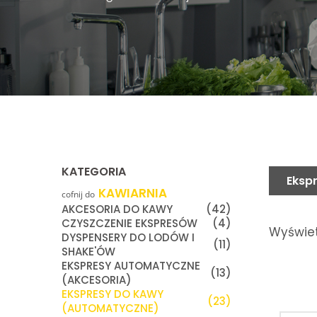
KATEGORIA
Eksp
KAWIARNIA
cofnij do
AKCESORIA DO KAWY
(42)
CZYSZCZENIE EKSPRESÓW
(4)
Wyświet
DYSPENSERY DO LODÓW I
(11)
SHAKE'ÓW
EKSPRESY AUTOMATYCZNE
(13)
(AKCESORIA)
EKSPRESY DO KAWY
(23)
(AUTOMATYCZNE)