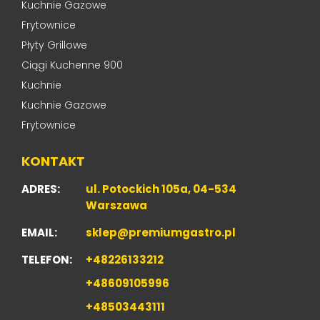
Kuchnie Gazowe
Frytownice
Płyty Grillowe
Ciągi Kuchenne 900
Kuchnie
Kuchnie Gazowe
Frytownice
KONTAKT
ADRES:
ul. Potockich 105a, 04-534
Warszawa
EMAIL:
sklep@premiumgastro.pl
TELEFON:
+48226133212
+48609105996
+48503443111