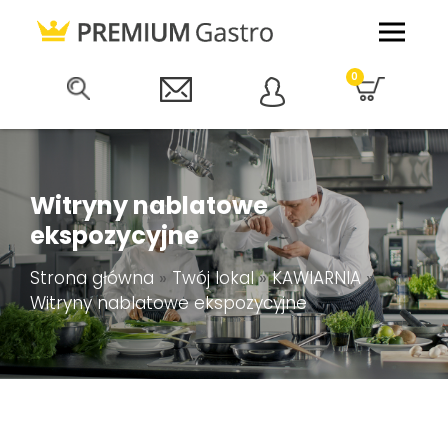
0
Witryny nablatowe
ekspozycyjne
Strona główna
»
Twój lokal
»
KAWIARNIA
»
Witryny nablatowe ekspozycyjne