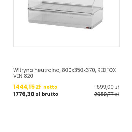
Witryna neutralna, 800x350x370, REDFOX
VEN 820
1444,15
zł
1699,00
zł
netto
1776,30
zł
2089,77
zł
brutto