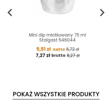
t
Mini dip młotkowany 75 ml
Stalgast 546044
5,91
zł
6,72
zł
netto
7,27
zł
8,27
zł
brutto
POKAŻ WSZYSTKIE PRODUKTY