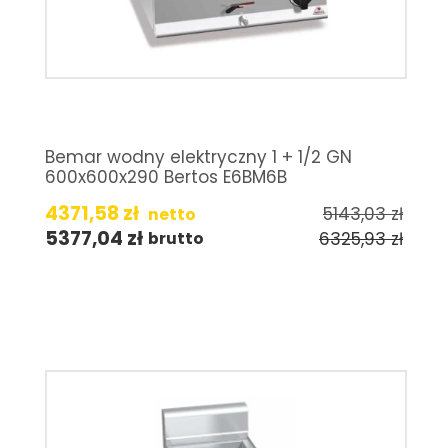
Bemar wodny elektryczny 1 + 1/2 GN
600x600x290 Bertos E6BM6B
4371,58
zł
5143,03
zł
netto
5377,04
zł
6325,93
zł
brutto