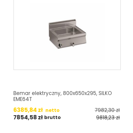
Bemar elektryczny, 800x650x295, SILKO
EME64T
6385,84
zł
7982,30
zł
netto
7854,58
zł
9818,23
zł
brutto