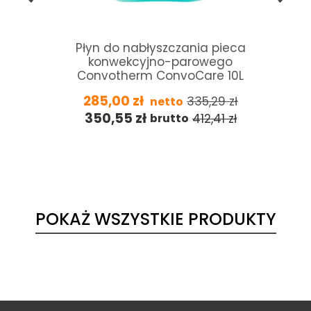
Płyn do nabłyszczania pieca
konwekcyjno-parowego
Convotherm ConvoCare 10L
285,00
zł
335,29
zł
netto
350,55
zł
412,41
zł
brutto
POKAŻ WSZYSTKIE PRODUKTY