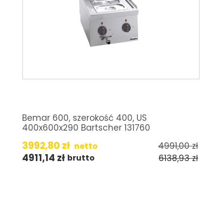
Bemar 600, szerokość 400, US
400x600x290 Bartscher 131760
3992,80
zł
4991,00
zł
netto
4911,14
zł
6138,93
zł
brutto