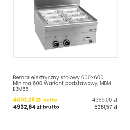
Bemar elektryczny stołowy 600×600,
Minima 600 Wariant podstawowy, MBM
EBM66
4010,28
zł
4359,00
zł
netto
4932,64
zł
5361,57
zł
brutto