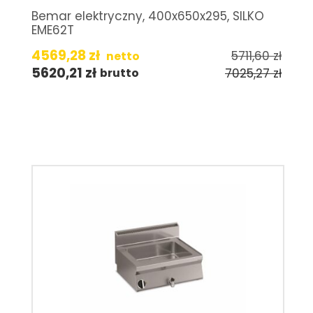
Bemar elektryczny, 400x650x295, SILKO
EME62T
4569,28
zł
5711,60
zł
netto
5620,21
zł
7025,27
zł
brutto