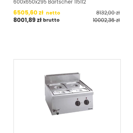
600x650x295 Bartscher 115112
6505,60
zł
8132,00
zł
netto
8001,89
zł
10002,36
zł
brutto