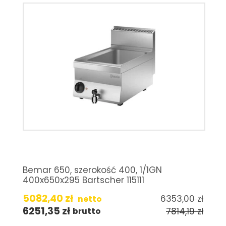
Bemar 650, szerokość 400, 1/1GN
400x650x295 Bartscher 115111
5082,40
zł
6353,00
zł
netto
6251,35
zł
7814,19
zł
brutto