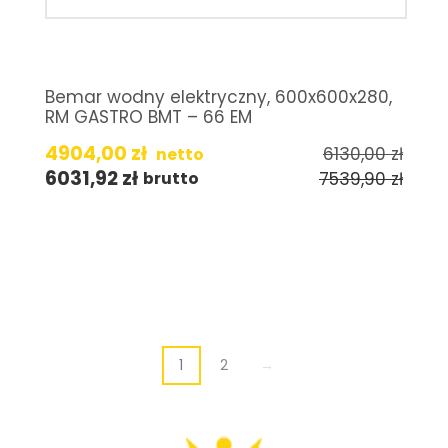
Bemar wodny elektryczny, 600x600x280,
RM GASTRO BMT – 66 EM
4904,00
zł
6130,00
zł
netto
6031,92
zł
7539,90
zł
brutto
1
2
→