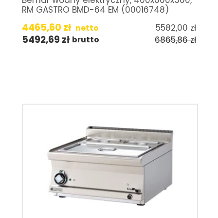
RM GASTRO BMD-64 EM (00016748)
4465,60
zł
5582,00
zł
netto
5492,69
zł
6865,86
zł
brutto