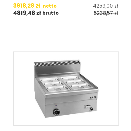
3918,28
zł
4259,00
zł
netto
4819,48
zł
5238,57
zł
brutto