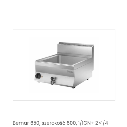
Bemar 650, szerokość 600, 1/1GN+ 2×1/4