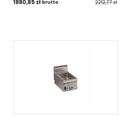
1880,85
zł
2212,77
zł
brutto