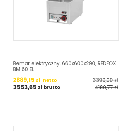
Bemar elektryczny, 660x600x290, REDFOX
BM 60 EL
2889,15
zł
3399,00
zł
netto
3553,65
zł
4180,77
zł
brutto