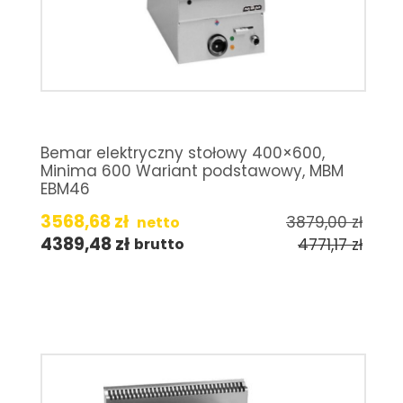
Bemar elektryczny stołowy 400×600,
Minima 600 Wariant podstawowy, MBM
EBM46
3568,68
zł
3879,00
zł
netto
4389,48
zł
4771,17
zł
brutto