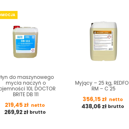
OMOCJA
Płyn do maszynowego
mycia naczyń o
Myjący – 25 kg, REDF
ojemności 10L DOCTOR
RM – C 25
BRITE DB 111
356,15
zł
netto
219,45
zł
netto
438,06
zł
brutto
269,92
zł
brutto