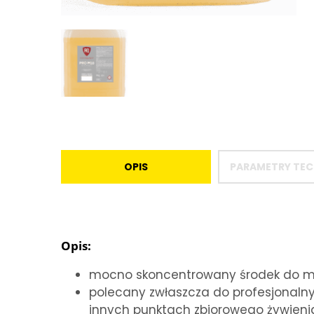
OPIS
PARAMETRY TEC
Opis:
mocno skoncentrowany środek do m
polecany zwłaszcza do profesjonalny
innych punktach zbiorowego żywieni