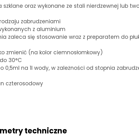
a szklane oraz wykonane ze stali nierdzewnej lub tw
 rodzaju zabrudzeniami
 wykonanych z aluminium
nia zaleca się stosowanie wraz z preparatem do płuk
kko zmienić (na kolor ciemnosłomkowy)
 do 30°C
o 0,5ml na 1l wody, w zależności od stopnia zabrudz
an czterosodowy
metry techniczne