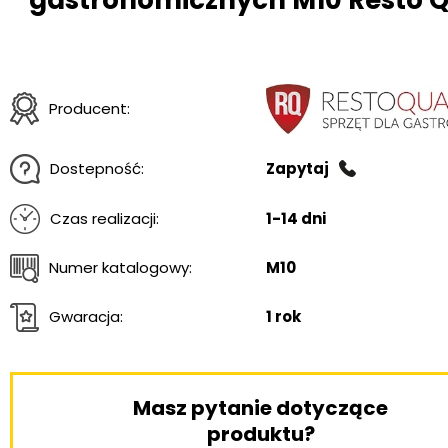
gastronomicznych M10 Resto Q
Producent:
Dostepność:
Zapytaj
Czas realizacji:
1-14 dni
Numer katalogowy:
M10
Gwaracja:
1 rok
Masz pytanie dotyczące
produktu?