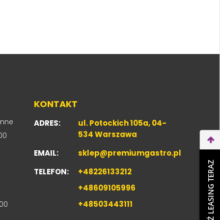
KONTAKT
enne
ADRES:
ul. Potockich 105a, 04-
534 Warszawa
00
EMAIL:
sklep@premiumgastro.pl
WEŹ LEASING TERAZ
TELEFON:
+48226133212
+48609105996
+48503443111
00