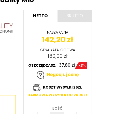
uality M10
NETTO
BRUTTO
NASZA CENA
142,20
zł
CENA KATALOGOWA
180,00
zł
37,80
zł
OSZCZĘDZASZ:
-21%
Negocjuj cenę
KOSZT WYSYŁKI 25ZŁ
DARMOWA WYSYŁKA OD 2000ZŁ
ILOŚĆ