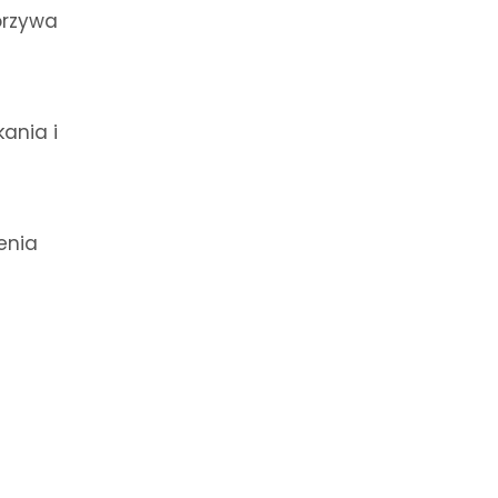
orzywa
ania i
enia