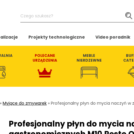
Czego
szukasz?
alizacje
Projekty technologiczne
Video poradnik
ALNIA
POLECANE
MEBLE
BUF
URZĄDZENIA
NIERDZEWNE
CATE
»
Myjące do zmywarek
»
Profesjonalny płyn do mycia naczyń w
Profesjonalny płyn do mycia