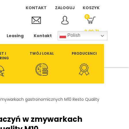
KONTAKT
ZALOGUJ
KOSZYK
0
0,00
ZŁ
Leasing
Kontakt
Polish
ET I
TWÓJ LOKAL
PRODUCENCI
RING
 zmywarkach gastronomicznych M10 Resto Quality
 naczyń w zmywarkach