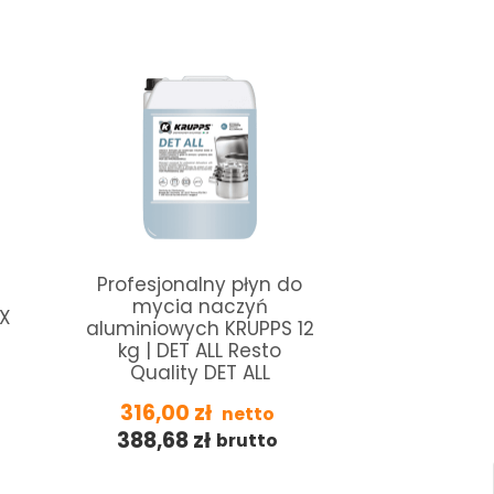
Profesjonalny płyn do
mycia naczyń
OX
Myjący – 1
aluminiowych KRUPPS 12
RM
kg | DET ALL Resto
Quality DET ALL
186,15
228,96
316,00
zł
netto
388,68
zł
brutto