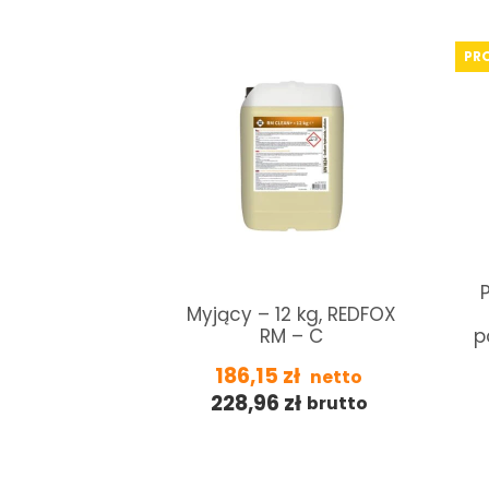
PR
lny płyn do
naczyń
Myjący – 12 kg, REDFOX
h KRUPPS 12
RM – C
p
ALL Resto
 DET ALL
186,15
zł
netto
228,96
zł
brutto
ł
netto
ł
brutto