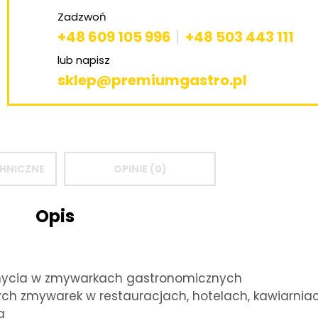
Zadzwoń
+48 609 105 996
+48 503 443 111
lub napisz
sklep@premiumgastro.pl
HNICZNE
OPINIE (0)
Opis
ycia w zmywarkach gastronomicznych
ch zmywarek w restauracjach, hotelach, kawiarnia
a