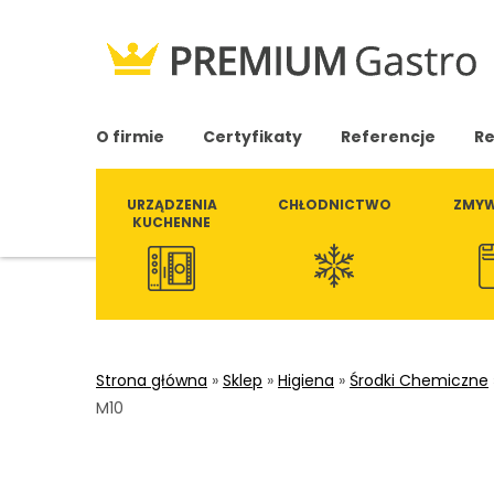
O firmie
Certyfikaty
Referencje
Re
URZĄDZENIA
CHŁODNICTWO
ZMYW
KUCHENNE
Strona główna
»
Sklep
»
Higiena
»
Środki Chemiczne
M10