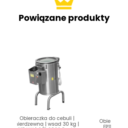
Powiązane produkty
i |
Obieraczka do ziemniaków
Obie
 kg |
FP111 | 10 kg | 400V Resto
FP11