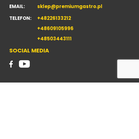
EMAIL:
sklep@premiumgastro.pl
TELEFON:
+48226133212
+48609105996
+48503443111
SOCIAL MEDIA
2019 Copyright Wencel sp. z o.o. Wszelkie prawa
zastrzeżone.
POLITYKA PRYWATNOŚCI
Realizacja: