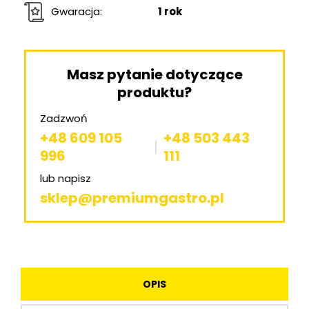
Gwaracja:
1 rok
Masz pytanie dotyczące
produktu?
Zadzwoń
+48 609 105
+48 503 443
996
111
lub napisz
sklep@premiumgastro.pl
OPIS