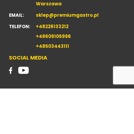
Warszawa
EMAIL:
sklep@premiumgastro.pl
TELEFON:
+48226133212
+48609105996
+48503443111
SOCIAL MEDIA
2019 Copyright Wencel sp. z o.o. Wszelkie prawa
zastrzeżone.
POLITYKA PRYWATNOŚCI
Realizacja: