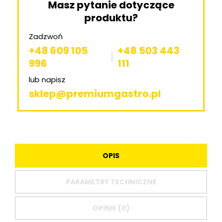
Masz pytanie dotyczące
produktu?
Zadzwoń
+48 609 105
+48 503 443
996
111
lub napisz
sklep@premiumgastro.pl
OPIS
PARAMETRY TECHNICZNE
OPINIE (0)