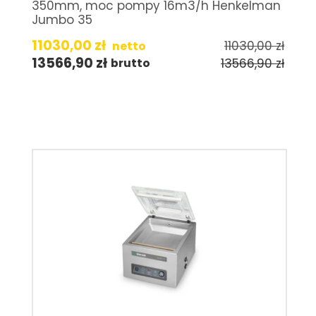
350mm, moc pompy 16m3/h Henkelman
Jumbo 35
11030,00
zł
11030,00
zł
netto
13566,90
zł
13566,90
zł
brutto