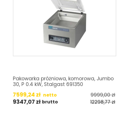
Pakowarka próżniowa, komorowa, Jumbo
30, P 0.4 kW, Stalgast 691350
7599,24
zł
9999,00
zł
netto
9347,07
zł
12298,77
zł
brutto