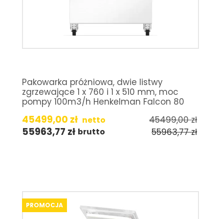
Pakowarka próżniowa, dwie listwy
zgrzewające 1 x 760 i 1 x 510 mm, moc
pompy 100m3/h Henkelman Falcon 80
45499,00
zł
45499,00
zł
netto
55963,77
zł
55963,77
zł
brutto
PROMOCJA