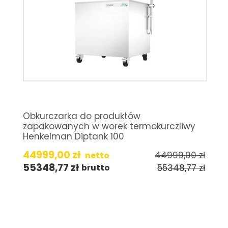
Obkurczarka do produktów
zapakowanych w worek termokurczliwy
Henkelman Diptank 100
44999,00
zł
44999,00
zł
netto
55348,77
zł
55348,77
zł
brutto