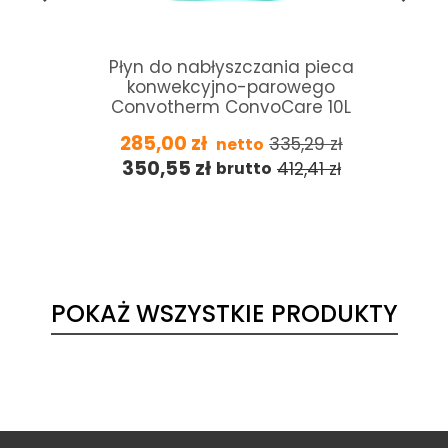
Płyn do nabłyszczania pieca
konwekcyjno-parowego
Convotherm ConvoCare 10L
285,00
zł
335,29
zł
netto
350,55
zł
412,41
zł
brutto
POKAŻ WSZYSTKIE PRODUKTY