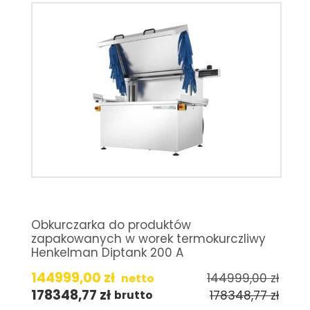
Obkurczarka do produktów
zapakowanych w worek termokurczliwy
Henkelman Diptank 200 A
144999,00
zł
144999,00
zł
netto
178348,77
zł
178348,77
zł
brutto