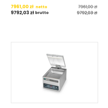
7961,00
zł
7961,00
zł
netto
9792,03
zł
9792,03
zł
brutto