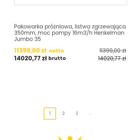
Pakowarka próżniowa, listwa zgrzewająca
350mm, moc pompy 16m3/h Henkelman
Jumbo 35
11399,00
zł
11399,00
zł
netto
14020,77
zł
14020,77
zł
brutto
1
2
3
→