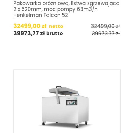
Pakowarka próżniowa, listwa zgrzewająca
2 x 520mm, moc pompy 63m3/h
Henkelman Falcon 52
32499,00
zł
32499,00
zł
netto
39973,77
zł
39973,77
zł
brutto