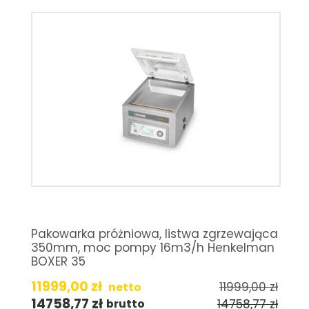
Pakowarka próżniowa, listwa zgrzewająca
350mm, moc pompy 16m3/h Henkelman
BOXER 35
11999,00
zł
11999,00
zł
netto
14758,77
zł
14758,77
zł
brutto