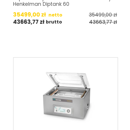
Henkelman Diptank 60
35499,00
zł
35499,00
zł
netto
43663,77
zł
43663,77
zł
brutto