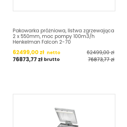
Pakowarka próżniowa, listwa zgrzewająca
2 x 550mm, moc pompy 100m3/h
Henkelman Falcon 2-70
62499,00
zł
62499,00
zł
netto
76873,77
zł
76873,77
zł
brutto