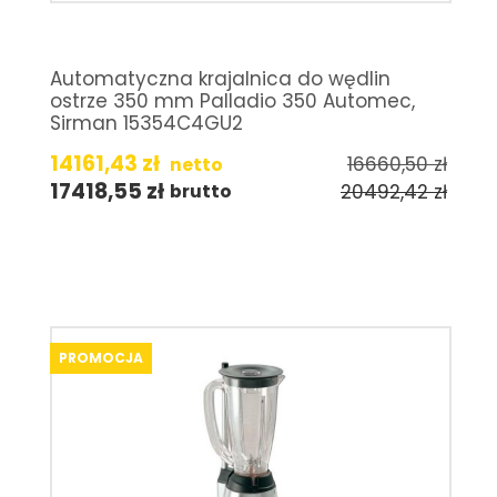
Automatyczna krajalnica do wędlin
ostrze 350 mm Palladio 350 Automec,
Sirman 15354C4GU2
14161,43
zł
16660,50
zł
netto
17418,55
zł
20492,42
zł
brutto
PROMOCJA