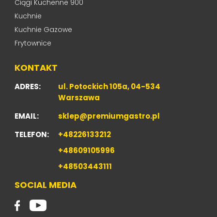
Ciągi Kuchenne 900
Kuchnie
Kuchnie Gazowe
Frytownice
KONTAKT
ADRES:
ul. Potockich 105a, 04-534
Warszawa
EMAIL:
sklep@premiumgastro.pl
TELEFON:
+48226133212
+48609105996
+48503443111
SOCIAL MEDIA