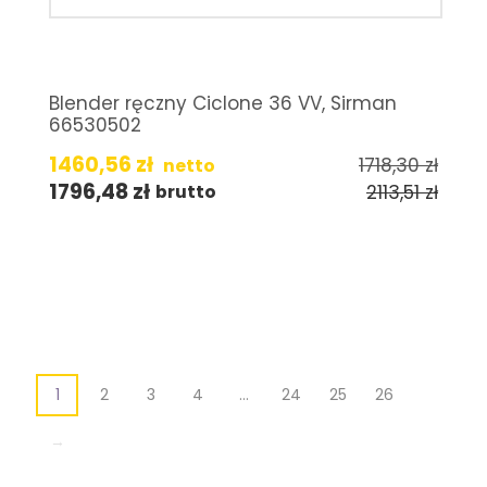
Blender ręczny Ciclone 36 VV, Sirman
66530502
1460,56
zł
1718,30
zł
netto
1796,48
zł
2113,51
zł
brutto
1
2
3
4
…
24
25
26
→