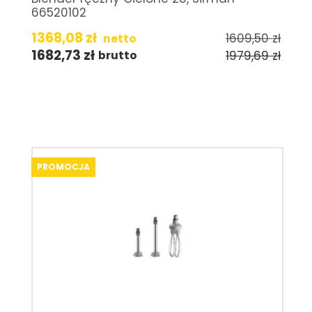
66520102
1368,08
zł
1609,50
zł
netto
1682,73
zł
1979,69
zł
brutto
PROMOCJA