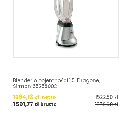
Blender o pojemności 1,5l Dragone,
Sirman 65258002
1294,13
zł
1522,50
zł
netto
1591,77
zł
1872,68
zł
brutto