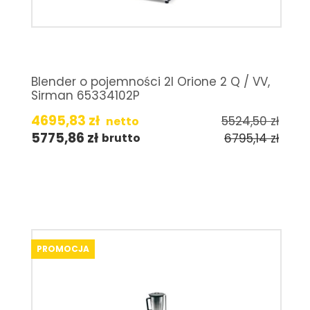
Blender o pojemności 2l Orione 2 Q / VV,
Sirman 65334102P
4695,83
zł
5524,50
zł
netto
5775,86
zł
6795,14
zł
brutto
PROMOCJA