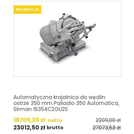
PROMOCJA
Automatyczna krajalnica do wędlin
ostrze 350 mm Palladio 350 Automatica,
Sirman 15354C2GU2S
18709,35
zł
22011,00
zł
netto
23012,50
zł
27073,53
zł
brutto