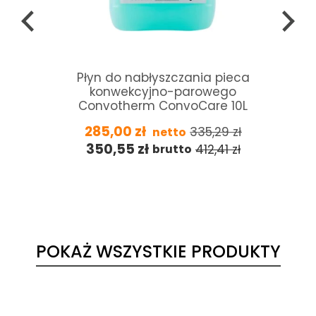
Płyn do nabłyszczania pieca
konwekcyjno-parowego
Convotherm ConvoCare 10L
285,00
zł
335,29
zł
netto
350,55
zł
412,41
zł
brutto
POKAŻ WSZYSTKIE PRODUKTY