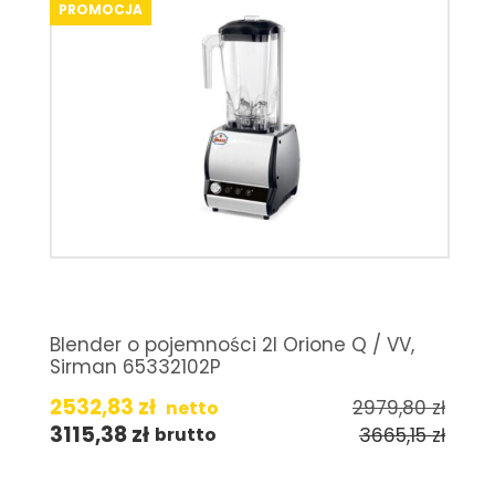
PROMOCJA
Blender o pojemności 2l Orione Q / VV,
Sirman 65332102P
2532,83
zł
2979,80
zł
netto
3115,38
zł
3665,15
zł
brutto