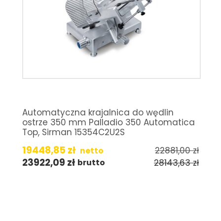
Automatyczna krajalnica do wędlin
ostrze 350 mm Palladio 350 Automatica
Top, Sirman 15354C2U2S
19448,85
zł
22881,00
zł
netto
23922,09
zł
28143,63
zł
brutto