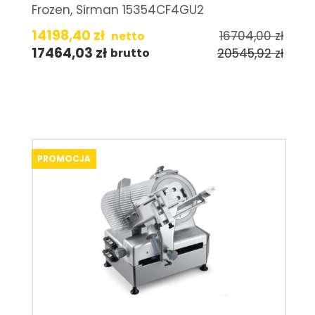
Frozen, Sirman 15354CF4GU2
14198,40
zł
16704,00
zł
netto
17464,03
zł
20545,92
zł
brutto
PROMOCJA