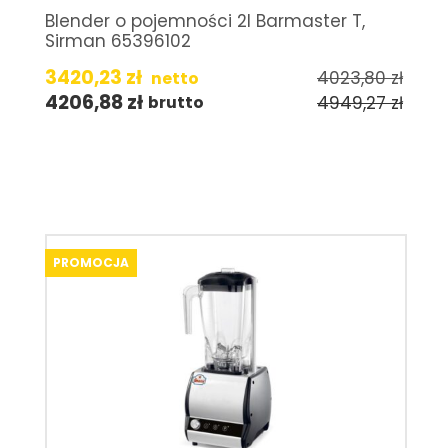
Blender o pojemności 2l Barmaster T,
Sirman 65396102
3420,23
zł
4023,80
zł
netto
4206,88
zł
4949,27
zł
brutto
PROMOCJA