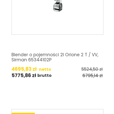
Blender o pojemności 2l Orione 2 T / VV,
Sirman 65344102P
4695,83
zł
5524,50
zł
netto
5775,86
zł
6795,14
zł
brutto