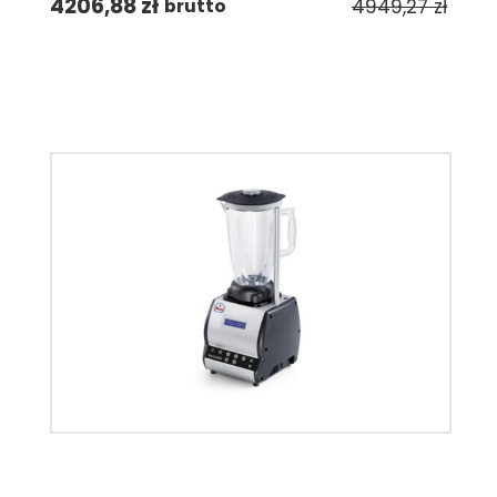
4206,88
zł
4949,27
zł
brutto