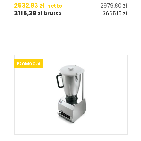
2532,83
zł
2979,80
zł
netto
3115,38
zł
3665,15
zł
brutto
PROMOCJA