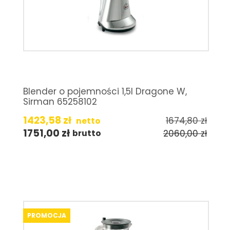
Blender o pojemności 1,5l Dragone W,
Sirman 65258102
1423,58
zł
1674,80
zł
netto
1751,00
zł
2060,00
zł
brutto
PROMOCJA