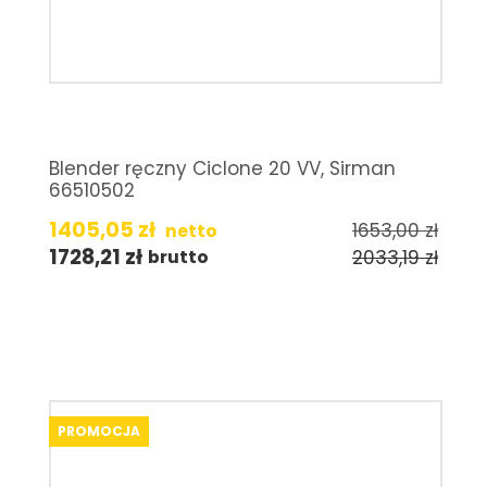
Blender ręczny Ciclone 20 VV, Sirman
66510502
1405,05
zł
1653,00
zł
netto
1728,21
zł
2033,19
zł
brutto
PROMOCJA