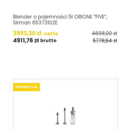
Blender o pojemności 5l ORIONE “FIVE”,
Sirman 65373102E
3993,30
zł
4698,00
zł
netto
4911,76
zł
5778,54
zł
brutto
PROMOCJA