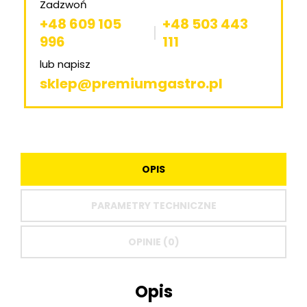
Zadzwoń
+48 609 105
+48 503 443
996
111
lub napisz
sklep@premiumgastro.pl
OPIS
PARAMETRY TECHNICZNE
OPINIE (0)
Opis