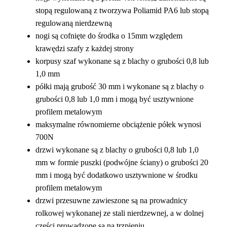
stopą regulowaną z tworzywa Poliamid PA6 lub stopą
regulowaną nierdzewną
nogi są cofnięte do środka o 15mm względem
krawędzi szafy z każdej strony
korpusy szaf wykonane są z blachy o grubości 0,8 lub
1,0 mm
półki mają grubość 30 mm i wykonane są z blachy o
grubości 0,8 lub 1,0 mm i mogą być usztywnione
profilem metalowym
maksymalne równomierne obciążenie półek wynosi
700N
drzwi wykonane są z blachy o grubości 0,8 lub 1,0
mm w formie puszki (podwójne ściany) o grubości 20
mm i mogą być dodatkowo usztywnione w środku
profilem metalowym
drzwi przesuwne zawieszone są na prowadnicy
rolkowej wykonanej ze stali nierdzewnej, a w dolnej
części prowadzone są na trzpieniu