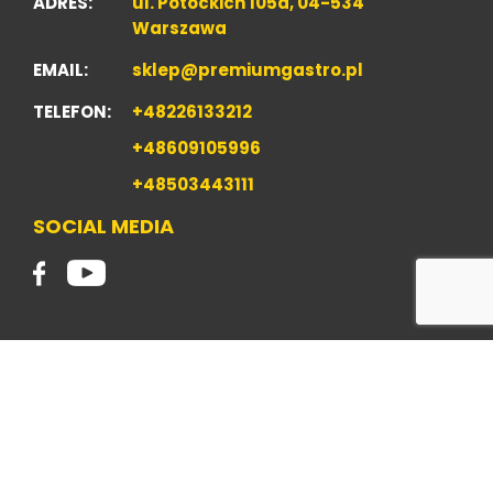
ADRES:
ul. Potockich 105a, 04-534
Warszawa
EMAIL:
sklep@premiumgastro.pl
TELEFON:
+48226133212
+48609105996
+48503443111
SOCIAL MEDIA
2019 Copyright Wencel sp. z o.o. Wszelkie prawa
zastrzeżone.
POLITYKA PRYWATNOŚCI