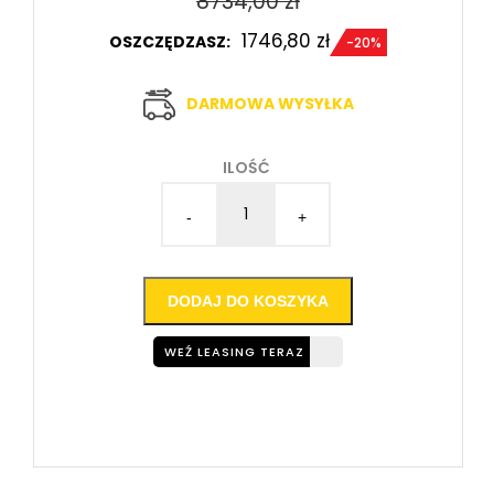
8734,00
zł
1746,80
zł
OSZCZĘDZASZ:
-20%
DARMOWA WYSYŁKA
ILOŚĆ
-
+
DODAJ DO KOSZYKA
WEŹ LEASING TERAZ