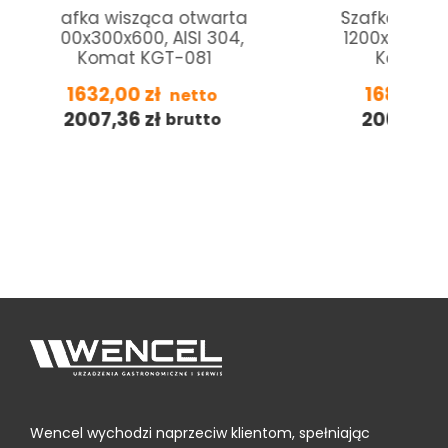
arta
Szafka wisząca otwarta
Sza
04,
1200x400x600, AISI 304,
12
Komat KGT-081
1680,80
zł
netto
2067,38
zł
o
brutto
Wencel wychodzi naprzeciw klientom, spełniając