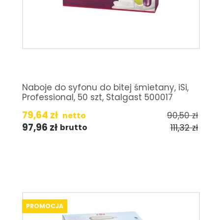
Naboje do syfonu do bitej śmietany, iSi,
Professional, 50 szt, Stalgast 500017
79,64
zł
90,50
zł
netto
97,96
zł
111,32
zł
brutto
PROMOCJA