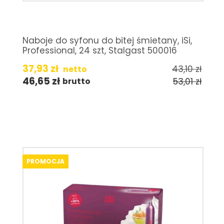
Naboje do syfonu do bitej śmietany, iSi,
Professional, 24 szt, Stalgast 500016
37,93
zł
43,10
zł
netto
46,65
zł
53,01
zł
brutto
PROMOCJA