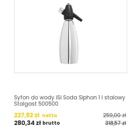
Syfon do wody iSi Soda Siphon 1 l stalowy
Stalgast 500500
227,92
zł
259,00
zł
netto
280,34
zł
318,57
zł
brutto