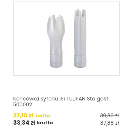
Końcówka syfonu iSi TULIPAN Stalgast
500002
27,10
zł
30,80
zł
netto
33,34
zł
37,88
zł
brutto