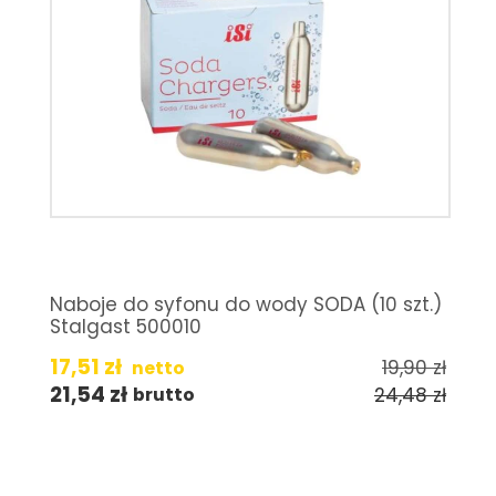
Naboje do syfonu do wody SODA (10 szt.)
Stalgast 500010
17,51
zł
19,90
zł
netto
21,54
zł
24,48
zł
brutto