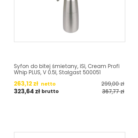
Syfon do bitej śmietany, iSi, Cream Profi
Whip PLUS, V 0.5l, Stalgast 500051
263,12
zł
299,00
zł
netto
323,64
zł
367,77
zł
brutto