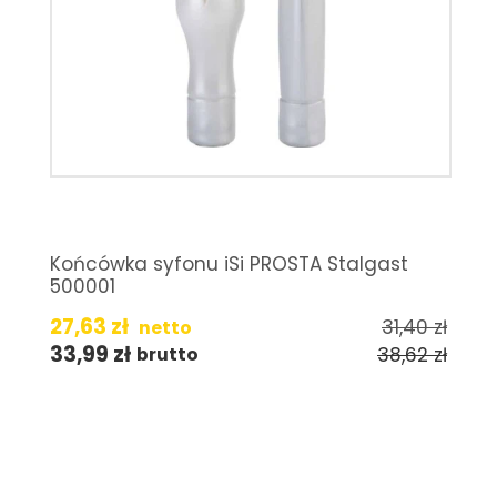
Końcówka syfonu iSi PROSTA Stalgast
500001
27,63
zł
31,40
zł
netto
33,99
zł
38,62
zł
brutto