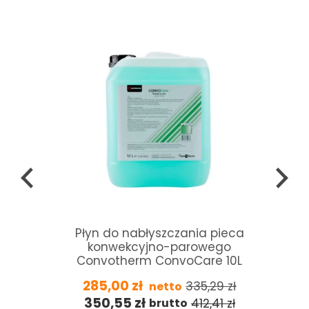
Płyn do nabłyszczania pieca
konwekcyjno-parowego
Convotherm ConvoCare 10L
285,00
zł
335,29
zł
netto
350,55
zł
412,41
zł
brutto