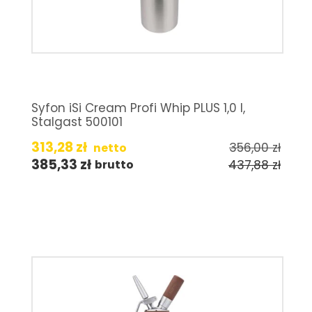
Syfon iSi Cream Profi Whip PLUS 1,0 l,
Stalgast 500101
313,28
zł
356,00
zł
netto
385,33
zł
437,88
zł
brutto