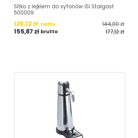
Sitko z lejkiem do syfonów iSi Stalgast
500009
126,72
zł
144,00
zł
netto
155,87
zł
177,12
zł
brutto