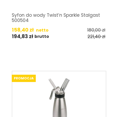
Syfon do wody Twist’n Sparkle Stalgast
500504
158,40
zł
180,00
zł
netto
194,83
zł
221,40
zł
brutto
PROMOCJA