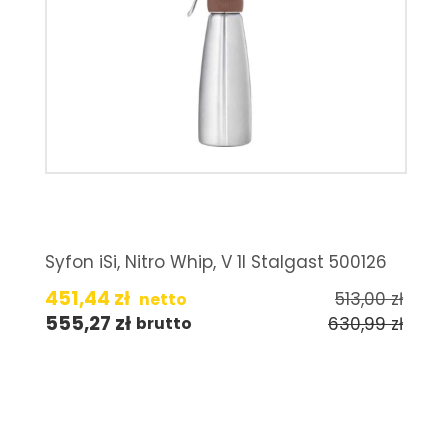
Syfon iSi, Nitro Whip, V 1l Stalgast 500126
451,44
zł
513,00
zł
netto
555,27
zł
630,99
zł
brutto