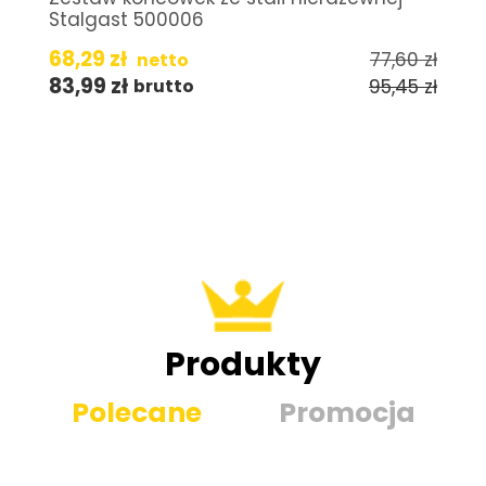
Stalgast 500006
68,29
zł
77,60
zł
netto
83,99
zł
95,45
zł
brutto
Produkty
Polecane
Promocja