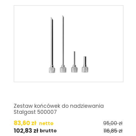
Zestaw końcówek do nadziewania
Stalgast 500007
83,60
zł
95,00
zł
netto
102,83
zł
116,85
zł
brutto