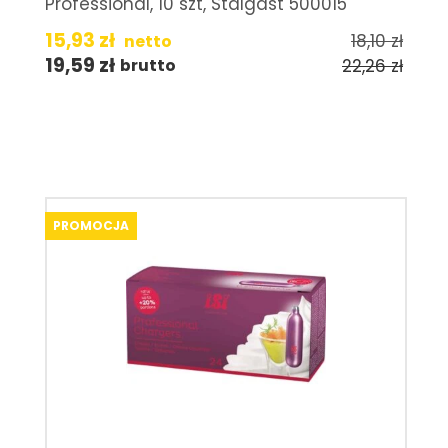
Professional, 10 szt, Stalgast 500015
15,93
zł
18,10
zł
netto
19,59
zł
22,26
zł
brutto
PROMOCJA