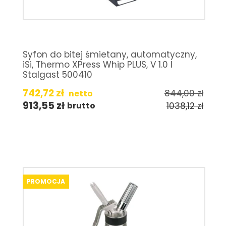
Syfon do bitej śmietany, automatyczny,
iSi, Thermo XPress Whip PLUS, V 1.0 l
Stalgast 500410
742,72
zł
844,00
zł
netto
913,55
zł
1038,12
zł
brutto
PROMOCJA