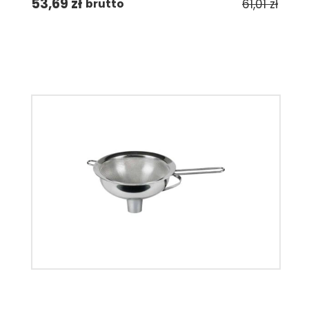
53,69
zł
61,01
zł
brutto